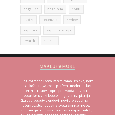
nega lica
nega tela
nokti
puder
recenzija
review
sephora
sephora srbija
swatch
šminka
MAKEUP&MORE
Blog kozmetici i ostalim sitnicama: šminka, nokti,
nega kože, nega kose, parfemi, modni dodaci.
Recenzije, testovi i opisi proizvoda, saveti i
preporuke u vezi lepote, odgovori na pitanja
čitalaca, beauty trendovi i novi proizvodi na
našem tržištu, novosti iz sveta šminke i nege,
informacije o novim kolekcijama najpoznatijih,
ali i onih manje poznatih domaćih i stranih