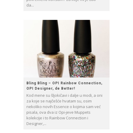
da...
Bling Bling – OPI Rainbow Connection,
OPI Designer, de Better!
Kod mene su šljokičavi i dalje u modi, a oni
za koje se najčešće hvatam su, osim
nekoliko novih Essence o kojima sam već
pisala, ova dva iz Opi-jeve Muppets
kolekcije i to Rainbow Connection i
Designer,...