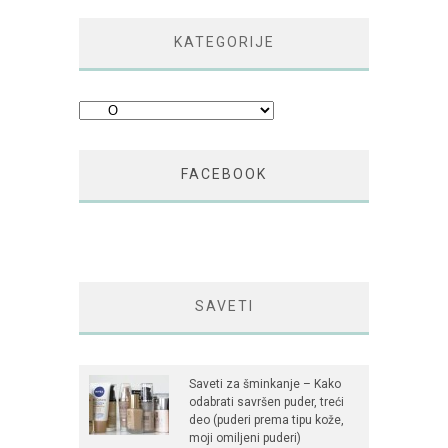
KATEGORIJE
Kategorije
FACEBOOK
SAVETI
Saveti za šminkanje – Kako
odabrati savršen puder, treći
deo (puderi prema tipu kože,
moji omiljeni puderi)