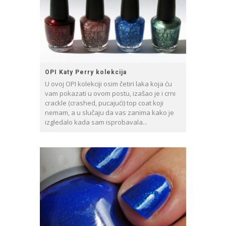
OPI Katy Perry kolekcija
U ovoj OPI kolekciji osim četiri laka koja ću
vam pokazati u ovom postu, izašao je i crni
crackle (crashed, pucajući) top coat koji
nemam, a u slučaju da vas zanima kako je
izgledalo kada sam isprobavala...