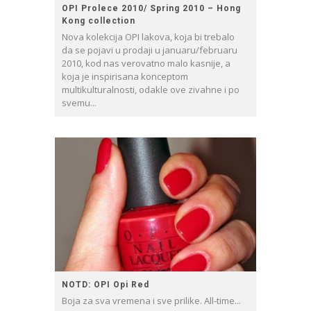
OPI Prolece 2010/ Spring 2010 – Hong
Kong collection
Nova kolekcija OPI lakova, koja bi trebalo
da se pojavi u prodaji u januaru/februaru
2010, kod nas verovatno malo kasnije, a
koja je inspirisana konceptom
multikulturalnosti, odakle ove zivahne i po
svemu...
NOTD: OPI Opi Red
Boja za sva vremena i sve prilike. All-time...