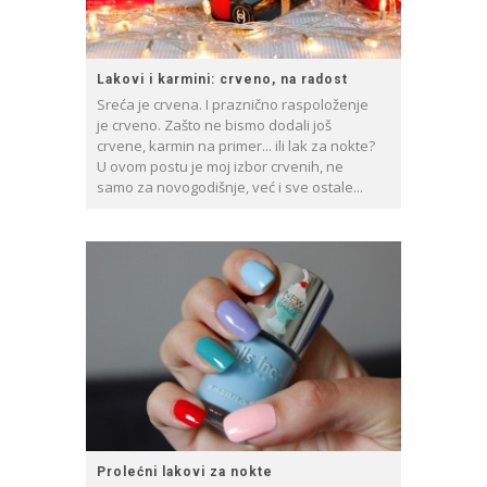
Lakovi i karmini: crveno, na radost
Sreća je crvena. I praznično raspoloženje
je crveno. Zašto ne bismo dodali još
crvene, karmin na primer... ili lak za nokte?
U ovom postu je moj izbor crvenih, ne
samo za novogodišnje, već i sve ostale...
Prolećni lakovi za nokte