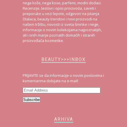
nega kože, nega kose, parfemi, modni dodaci.
Recenzije, testovi i opisi proizvoda, saveti i
preporuke u vezi lepote, odgovori na pitanja
čitalaca, beauty trendovi i novi proizvodi na
našem tržištu, novosti iz sveta šminke i nege,
informacije o novim kolekcijama najpoznatijih,
ali i onih manje poznatih domaćih i stranih
proizvođača kozmetike.
BEAUTY>>>INBOX
PRIJAVITE se da informacije o novim postovima i
komentarima dobijate na e-mail!
Email
Address
Subscribe
ARHIVA