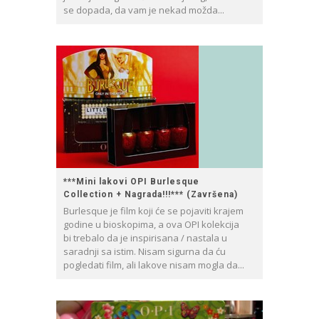
se dopada, da vam je nekad možda...
***Mini lakovi OPI Burlesque
Collection + Nagrada!!!*** (Završena)
Burlesque je film koji će se pojaviti krajem
godine u bioskopima, a ova OPI kolekcija
bi trebalo da je inspirisana / nastala u
saradnji sa istim. Nisam sigurna da ću
pogledati film, ali lakove nisam mogla da...