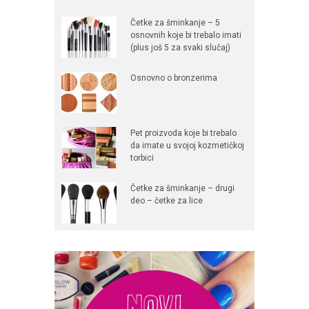
Četke za šminkanje – 5
osnovnih koje bi trebalo imati
(plus još 5 za svaki slučaj)
Osnovno o bronzerima
Pet proizvoda koje bi trebalo
da imate u svojoj kozmetičkoj
torbici
Četke za šminkanje – drugi
deo – četke za lice