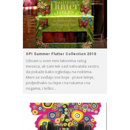
OPI Summer Flutter Collection 2010
Uživam u ovim mini lakovima celog
meseca, ali sam tek sad nahvatala sestru
da pokaže kako izgledaju na noktima.
Meni se sviđaju sve boje - prave letnje,
podjednako su lepe i na rukama i na
nogama, i teško...