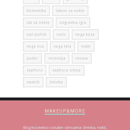
kozmetika
lakovi za nokte
lak za nokte
nagradna igra
nail polish
nails
nega kože
nega lica
nega tela
nokti
puder
recenzija
review
sephora
sephora srbija
swatch
šminka
MAKEUP&MORE
Blog kozmetici i ostalim sitnicama: šminka, nokti,