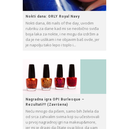
Nokti dana: ORLY Royal Navy
Nokti dana, iliti nails of the day, uvodim
rubriku za dane kad mi se neobično sviđa
boja laka za nokte, i ne mogu da izdržim a
da je ne uslikam i ne objavim baš ovde, jer
je napolju tako lepo i toplo i...
Nagradna igra OPI Burlesque –
Rezultati!!! (Završena)
Neću mnogo da pišem, samo bih želela da
od srca zahvalim svima koji su učestvovali
u prvoj nagradnoj igri na makeup&more,
jer mi je drago da čitate ovaj blog, da vam