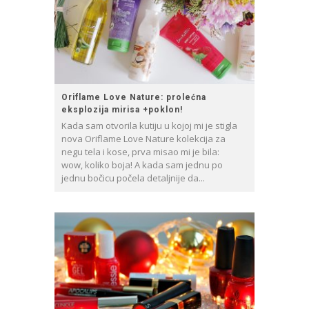
Oriflame Love Nature: prolećna
eksplozija mirisa +poklon!
Kada sam otvorila kutiju u kojoj mi je stigla
nova Oriflame Love Nature kolekcija za
negu tela i kose, prva misao mi je bila:
wow, koliko boja! A kada sam jednu po
jednu bočicu počela detaljnije da...