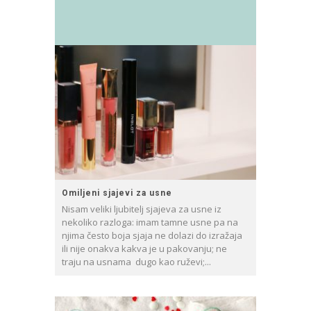
Omiljeni sjajevi za usne
Nisam veliki ljubitelj sjajeva za usne iz
nekoliko razloga: imam tamne usne pa na
njima često boja sjaja ne dolazi do izražaja
ili nije onakva kakva je u pakovanju; ne
traju na usnama dugo kao ruževi;...