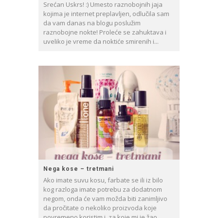
Srećan Uskrs! :) Umesto raznobojnih jaja
kojima je internet preplavljen, odlučila sam
da vam danas na blogu poslužim
raznobojne nokte! Proleće se zahuktava i
uveliko je vreme da noktiće smirenih i...
Nega kose – tretmani
Ako imate suvu kosu, farbate se ili iz bilo
kog razloga imate potrebu za dodatnom
negom, onda će vam možda biti zanimljivo
da pročitate o nekoliko proizvoda koje
povremeno koristim i za koje mi je žao