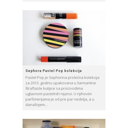
Sephora Pastel Pop kolekcija
Pastel Pop je Sephorina prolećna kolekcija
za 2013. godinu upakovana u šarmantne
štraftaste kutijice sa proizvodima
uglavnom pastelnih nijansi. U njihovim
parfimerijama je od pre par nedelja, a u
današnjem...