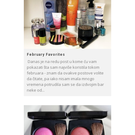
February Favorites
Danas je na redu post u kome ću vam
pokazati šta sam najviše koristila tokom
februara - znam da ovakve postove volite
da čitate, pa iako nisam imala mnogo
vremena potrudila sam se da izdvojim bar
neke od...