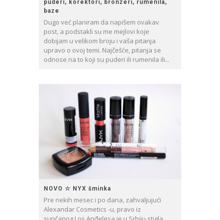
puderi, korektori, bronzeri, rumenila,
baze
Dugo već planiram da napišem ovakav
post, a podstakli su me mejlovi koje
dobijam u velikom broju i vaša pitanja
upravo o ovoj temi. Najčešće, pitanja se
odnose na to koji su puderi ili rumenila ili...
NOVO ☆ NYX šminka
Pre nekih mesec i po dana, zahvaljujući
Alexandar Cosmetics -u, pravo iz
sunčanog Los Anđelesa je u Srbiju stigla