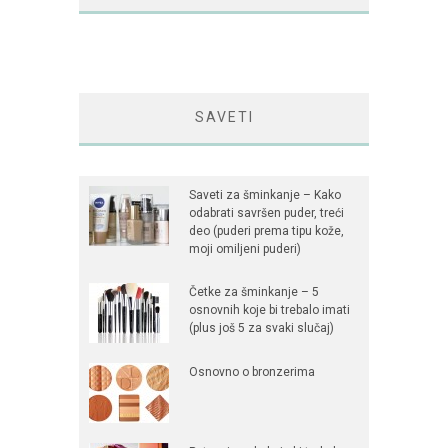
SAVETI
Saveti za šminkanje – Kako
odabrati savršen puder, treći
deo (puderi prema tipu kože,
moji omiljeni puderi)
Četke za šminkanje – 5
osnovnih koje bi trebalo imati
(plus još 5 za svaki slučaj)
Osnovno o bronzerima