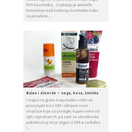
NYX kozmetika, . U pitanju je američki
brend koji nudi kolekciju kozmetike kako
za posebne...
Balea i Alverde – nega, kosa, šminka
I vrapci na grani znaju koliko volim da
procunjam kroz DM i otkrijem nove
stvarčice koje su pristigle, kupim neke od
njih i isprobam ih, pa sam se obradovala
paketiću koji mi je stigao iz DM-a sa Balea
i...