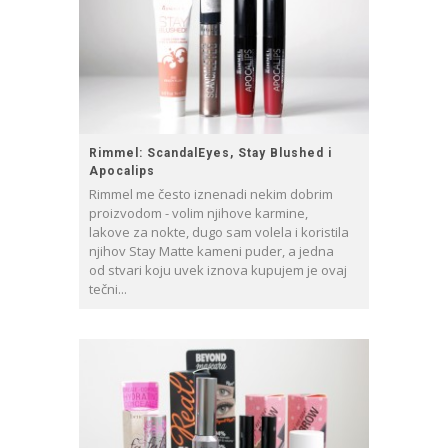
Rimmel: ScandalEyes, Stay Blushed i
Apocalips
Rimmel me često iznenadi nekim dobrim
proizvodom - volim njihove karmine,
lakove za nokte, dugo sam volela i koristila
njihov Stay Matte kameni puder, a jedna
od stvari koju uvek iznova kupujem je ovaj
tečni...