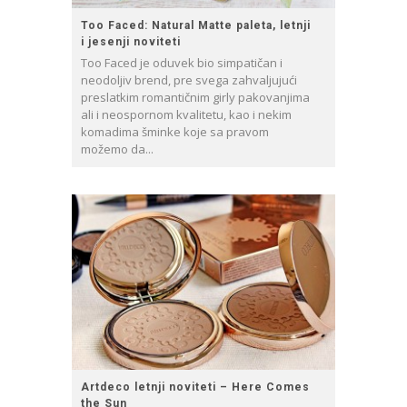
Too Faced: Natural Matte paleta, letnji
i jesenji noviteti
Too Faced je oduvek bio simpatičan i
neodoljiv brend, pre svega zahvaljujući
preslatkim romantičnim girly pakovanjima
ali i neospornom kvalitetu, kao i nekim
komadima šminke koje sa pravom
možemo da...
Artdeco letnji noviteti – Here Comes
the Sun