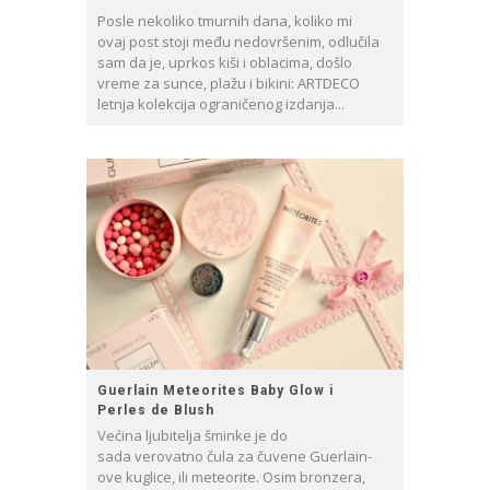
Posle nekoliko tmurnih dana, koliko mi
ovaj post stoji među nedovršenim, odlučila
sam da je, uprkos kiši i oblacima, došlo
vreme za sunce, plažu i bikini: ARTDECO
letnja kolekcija ograničenog izdanja...
Guerlain Meteorites Baby Glow i
Perles de Blush
Većina ljubitelja šminke je do
sada verovatno čula za čuvene Guerlain-
ove kuglice, ili meteorite. Osim bronzera,