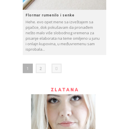
Flormar rumenilo i senke
Hehe. evo opet mene sa izveštajem sa
pijačice, dok pokušavam da pronađem
nešto malo više slobodnog vremena za
pisanje elaborata na teme omiljeno u junu
i onlajn kupovina, u međuvremenu sam
isprobala...
1
2