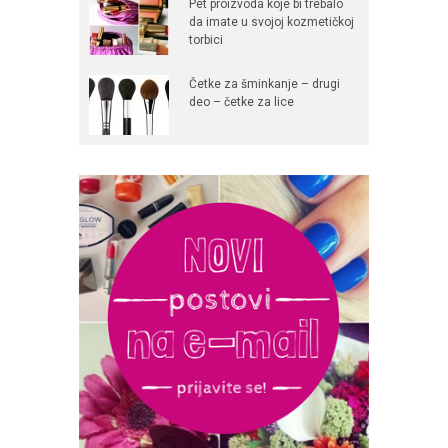
Pet proizvoda koje bi trebalo
da imate u svojoj kozmetičkoj
torbici
Četke za šminkanje – drugi
deo – četke za lice