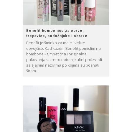
Benefit bombonice za obrve,
trepavice, podočnjake i obraze
Benefit je šminka za male i velike
devojčice. Kad kažem Benefit pomislim na
bombone - simpatična i originalna
pakovanja sa retro notom, kultni proizvodi
sa sjajnim nazivima po kojima su poznati
širom...