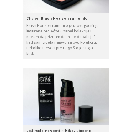
Chanel Blush Horizon rumenilo
Blush Horizon rumenilo je iz ovogodišnje
limitirane prolećne Chanel kolekcije i
moram da priznam da mi se dopalo još
kad sam videla najavu za ovu kolekciju,
nekoliko meseci pre nego što je stigla
kod...
Još malo novosti – Kiko, Lipcote,