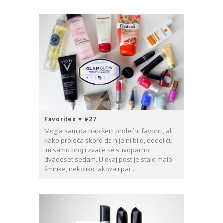
Favorites ♥ #27
Mogla sam da napišem prolećni favoriti, ali
kako proleća skoro da nije ni bilo, dodeliću
im samo broj i zvaće se suvoparno:
dvadeset sedam. U ovaj post je stalo malo
šminke, nekoliko lakova i par...