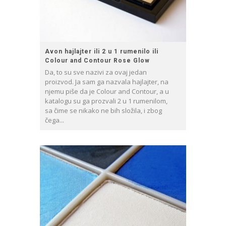
Avon hajlajter ili 2 u 1 rumenilo ili
Colour and Contour Rose Glow
Da, to su sve nazivi za ovaj jedan
proizvod. Ja sam ga nazvala hajlajter, na
njemu piše da je Colour and Contour, a u
katalogu su ga prozvali 2 u 1 rumenilom,
sa čime se nikako ne bih složila, i zbog
čega...