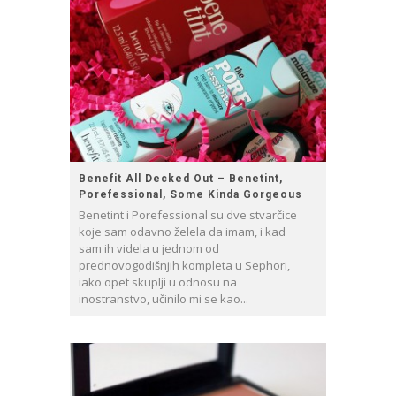
Benefit All Decked Out – Benetint,
Porefessional, Some Kinda Gorgeous
Benetint i Porefessional su dve stvarčice
koje sam odavno želela da imam, i kad
sam ih videla u jednom od
prednovogodišnjih kompleta u Sephori,
iako opet skuplji u odnosu na
inostranstvo, učinilo mi se kao...