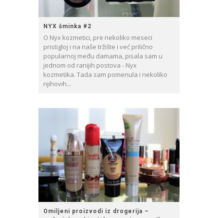
NYX šminka #2
O Nyx kozmetici, pre nekoliko meseci
pristigloj i na naše tržište i već prilično
popularnoj među damama, pisala sam u
jednom od ranijih postova - Nyx
kozmetika. Tada sam pomenula i nekoliko
njihovih...
Omiljeni proizvodi iz drogerija –