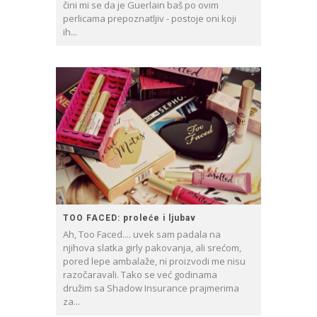
čini mi se da je Guerlain baš po ovim
perlicama prepoznatljiv - postoje oni koji
ih...
TOO FACED: proleće i ljubav
Ah, Too Faced.... uvek sam padala na
njihova slatka girly pakovanja, ali srećom,
pored lepe ambalaže, ni proizvodi me nisu
razočaravali. Tako se već godinama
družim sa Shadow Insurance prajmerima
za...