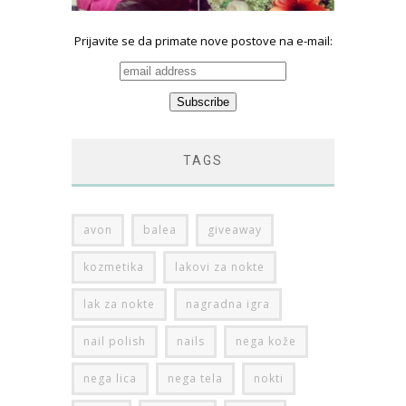
Prijavite se da primate nove postove na e-mail:
TAGS
avon
balea
giveaway
kozmetika
lakovi za nokte
lak za nokte
nagradna igra
nail polish
nails
nega kože
nega lica
nega tela
nokti