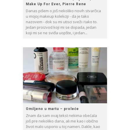
Make Up For Ever, Pierre Rene
Danas pišem o još nekoliko novih stvarčica
u mojoj makeup kolekciji - da je tako
nazovem - dok su mi utisci sveži i tako to.
Jedan proizvod koji mi se dopada, jedan
koji mi se ne sviđa uopšte, i jedan...
Omiljeno u martu – proleće
Znam da sam ovaj tekst nekima obećala
još pre nekoliko dana, ali me kao i obično
život malo usporio u toj nameri. Dakle, kao