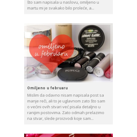
što sam napisala u naslovu, omiljeno u
martu mi je svakako bilo proleće, a...
Omiljeno u februaru
Mislim da odavno nisam napisala post sa
manje reči, ali to je uglavnom zato što sam
o većini ovih stvari već pisala detaljno u
ranijim postovima. Zato odmah prelazimo
na stvar, slede proizvodi koje sam...