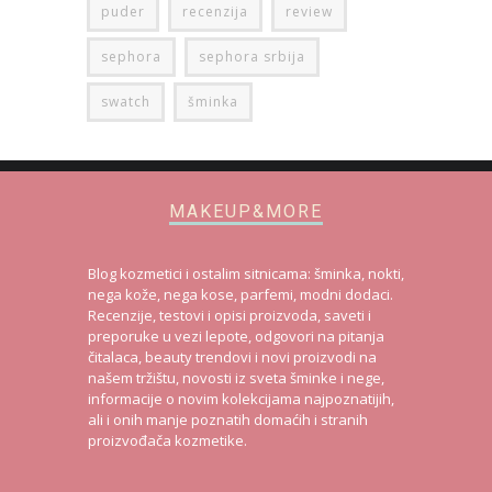
puder
recenzija
review
sephora
sephora srbija
swatch
šminka
MAKEUP&MORE
Blog kozmetici i ostalim sitnicama: šminka, nokti,
nega kože, nega kose, parfemi, modni dodaci.
Recenzije, testovi i opisi proizvoda, saveti i
preporuke u vezi lepote, odgovori na pitanja
čitalaca, beauty trendovi i novi proizvodi na
našem tržištu, novosti iz sveta šminke i nege,
informacije o novim kolekcijama najpoznatijih,
ali i onih manje poznatih domaćih i stranih
proizvođača kozmetike.