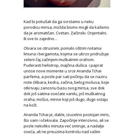
Kad bi pokušali da ga svrstamo u neku
porodicu mirisa, možda bismo mogli da kažemo
da je aromatičan. Cvetan. Začinski. Orijentalni.
Ili sve to zajedno…
Otvara se citrusnim, pomalo oštrim notama
limuna i bergamota, kojima se ubrzo pridružuje
zeleni čaj začinjem muškatnim orahom.
Puderasti heliotrop, majčina dušica i paprat
unose nove momente u srce Ananda Tchai
parfema, a posle par sati počinju da se naziru
note ćilibara, kedra, začina, belog mošusa, koje
otkrivaju zanosnu bazu ovog mirisa, sve dok
dok još satima osećate vanilu, još muškatnog
oraha, mošus, mirise koji još dugo, dugo ostaju
na koži.
Ananda Tchai je, dakle, izuzetno postojan miris,
što sam i očekivala. Započinje intenzivno, ali se
posle nekoliko minuta već smiruje, a nadalje
oseća, ali ne preuzima kontrolu nad vašim