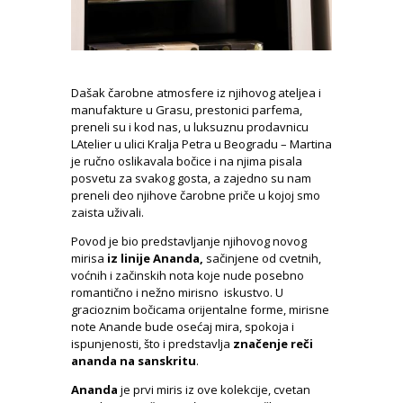
Dašak čarobne atmosfere iz njihovog ateljea i
manufakture u Grasu, prestonici parfema,
preneli su i kod nas, u luksuznu prodavnicu
LAtelier u ulici Kralja Petra u Beogradu – Martina
je ručno oslikavala bočice i na njima pisala
posvetu za svakog gosta, a zajedno su nam
preneli deo njihove čarobne priče u kojoj smo
zaista uživali.
Povod je bio predstavljanje njihovog novog
mirisa
iz linije Ananda,
sačinjene od cvetnih,
voćnih i začinskih nota koje nude posebno
romantično i nežno mirisno iskustvo. U
gracioznim bočicama orijentalne forme, mirisne
note Anande bude osećaj mira, spokoja i
ispunjenosti, što i predstavlja
značenje reči
ananda na sanskritu
.
Ananda
je prvi miris iz ove kolekcije, cvetan