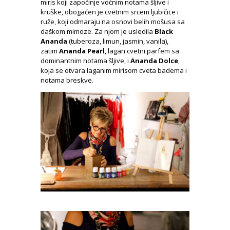
miris koji započinje voćnim notama šljive i
kruške, obogaćen je cvetnim srcem ljubičice i
ruže, koji odmaraju na osnovi belih mošusa sa
daškom mimoze. Za njom je usledila
Black
Ananda
(tuberoza, limun, jasmin, vanila),
zatim
Ananda Pearl
, lagan cvetni parfem sa
dominantnim notama šljive, i
Ananda Dolce
,
koja se otvara laganim mirisom cveta badema i
notama breskve.