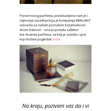
Pored novog parfema, predstavljena nam je i
najnovija saradnja koju je kompanija MMicallef
ostvarila sa našom poznatom košarkašicom
Anom Dabović – ona je postala zaštitno
lice Ananda parfema, za koji je snimila i spot
koji možete pogledati
ovde
.
Na kraju, pozivam vas da i vi