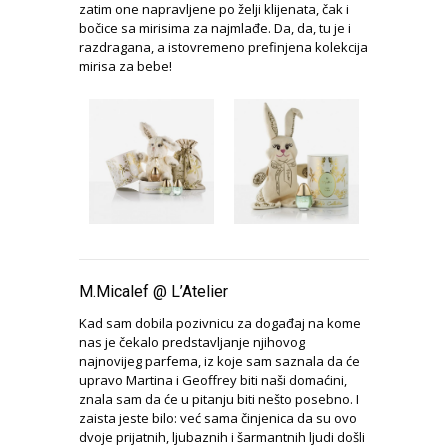
zatim one napravljene po želji klijenata, čak i
bočice sa mirisima za najmlađe. Da, da, tu je i
razdragana, a istovremeno prefinjena kolekcija
mirisa za bebe!
M.Micalef @ L’Atelier
Kad sam dobila pozivnicu za događaj na kome
nas je čekalo predstavljanje njihovog
najnovijeg parfema, iz koje sam saznala da će
upravo Martina i Geoffrey biti naši domaćini,
znala sam da će u pitanju biti nešto posebno. I
zaista jeste bilo: već sama činjenica da su ovo
dvoje prijatnih, ljubaznih i šarmantnih ljudi došli