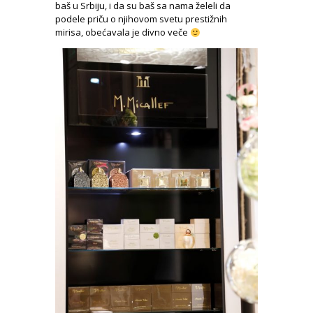
baš u Srbiju, i da su baš sa nama želeli da
podele priču o njihovom svetu prestižnih
mirisa, obećavala je divno veče