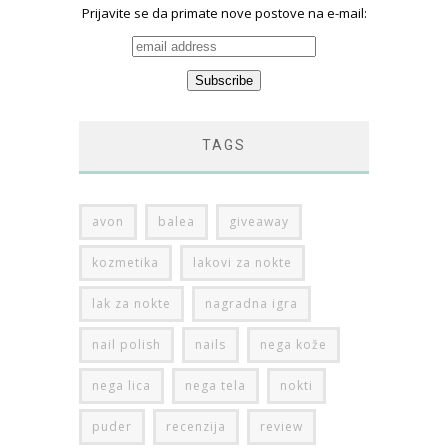
Prijavite se da primate nove postove na e-mail:
TAGS
avon
balea
giveaway
kozmetika
lakovi za nokte
lak za nokte
nagradna igra
nail polish
nails
nega kože
nega lica
nega tela
nokti
puder
recenzija
review