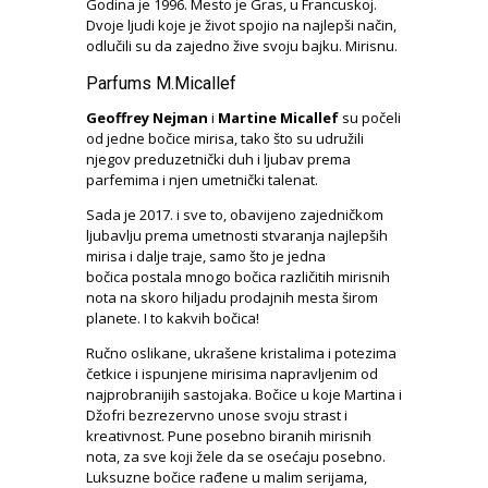
Godina je 1996. Mesto je Gras, u Francuskoj.
Dvoje ljudi koje je život spojio na najlepši način,
odlučili su da zajedno žive svoju bajku. Mirisnu.
Parfums M.Micallef
Geoffrey Nejman
i
Martine Micallef
su počeli
od jedne bočice mirisa, tako što su udružili
njegov preduzetnički duh i ljubav prema
parfemima i njen umetnički talenat.
Sada je 2017. i sve to, obavijeno zajedničkom
ljubavlju prema umetnosti stvaranja najlepših
mirisa i dalje traje, samo što je jedna
bočica postala mnogo bočica različitih mirisnih
nota na skoro hiljadu prodajnih mesta širom
planete. I to kakvih bočica!
Ručno oslikane, ukrašene kristalima i potezima
četkice i ispunjene mirisima napravljenim od
najprobranijih sastojaka. Bočice u koje Martina i
Džofri bezrezervno unose svoju strast i
kreativnost. Pune posebno biranih mirisnih
nota, za sve koji žele da se osećaju posebno.
Luksuzne bočice rađene u malim serijama,