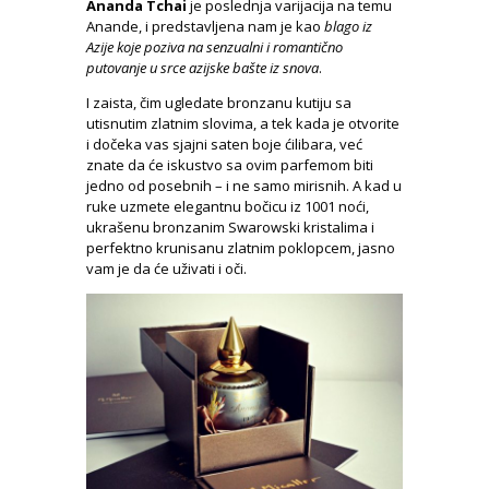
Ananda Tchai
je poslednja varijacija na temu
Anande, i predstavljena nam je kao
blago iz
Azije koje poziva na senzualni i romantično
putovanje u srce azijske bašte iz snova
.
I zaista, čim ugledate bronzanu kutiju sa
utisnutim zlatnim slovima, a tek kada je otvorite
i dočeka vas sjajni saten boje ćilibara, već
znate da će iskustvo sa ovim parfemom biti
jedno od posebnih – i ne samo mirisnih. A kad u
ruke uzmete elegantnu bočicu iz 1001 noći,
ukrašenu bronzanim Swarowski kristalima i
perfektno krunisanu zlatnim poklopcem, jasno
vam je da će uživati i oči.