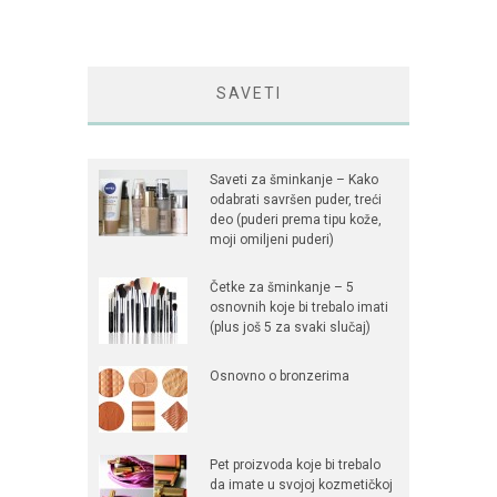
SAVETI
Saveti za šminkanje – Kako
odabrati savršen puder, treći
deo (puderi prema tipu kože,
moji omiljeni puderi)
Četke za šminkanje – 5
osnovnih koje bi trebalo imati
(plus još 5 za svaki slučaj)
Osnovno o bronzerima
Pet proizvoda koje bi trebalo
da imate u svojoj kozmetičkoj