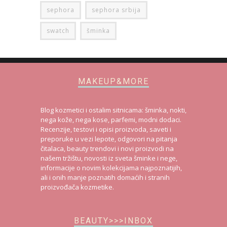
sephora
sephora srbija
swatch
šminka
MAKEUP&MORE
Blog kozmetici i ostalim sitnicama: šminka, nokti,
nega kože, nega kose, parfemi, modni dodaci.
Recenzije, testovi i opisi proizvoda, saveti i
preporuke u vezi lepote, odgovori na pitanja
čitalaca, beauty trendovi i novi proizvodi na
našem tržištu, novosti iz sveta šminke i nege,
informacije o novim kolekcijama najpoznatijih,
ali i onih manje poznatih domaćih i stranih
proizvođača kozmetike.
BEAUTY>>>INBOX