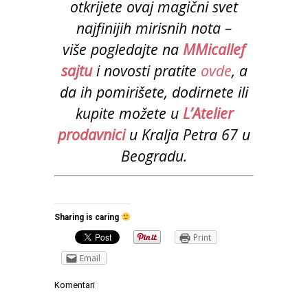
otkrijete ovaj magični svet
najfinijih mirisnih nota –
više pogledajte na
MMicallef
sajtu
i novosti pratite
ovde
, a
da ih pomirišete, dodirnete ili
kupite možete u
L’Atelier
prodavnici
u Kralja Petra 67 u
Beogradu.
Sharing is caring
Print
Email
Komentari