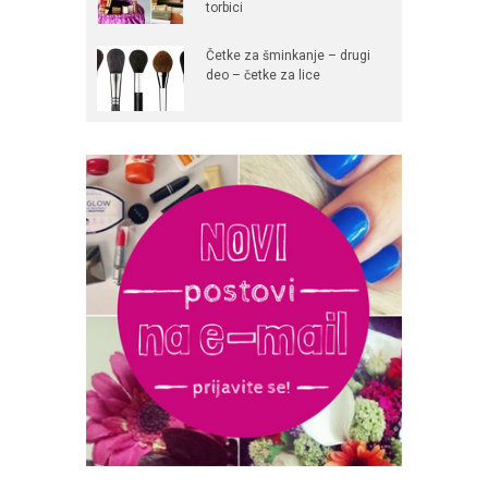
torbici
Četke za šminkanje – drugi
deo – četke za lice