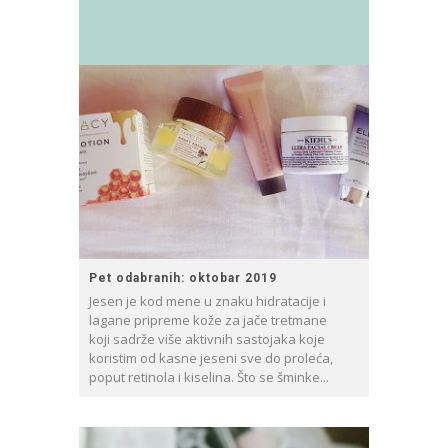
Pet odabranih: oktobar 2019
Jesen je kod mene u znaku hidratacije i
lagane pripreme kože za jače tretmane
koji sadrže više aktivnih sastojaka koje
koristim od kasne jeseni sve do proleća,
poput retinola i kiselina. Što se šminke...