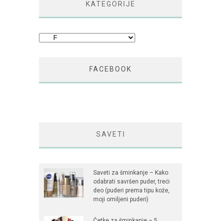
KATEGORIJE
Kategorije
FACEBOOK
SAVETI
Saveti za šminkanje – Kako
odabrati savršen puder, treći
deo (puderi prema tipu kože,
moji omiljeni puderi)
Četke za šminkanje – 5