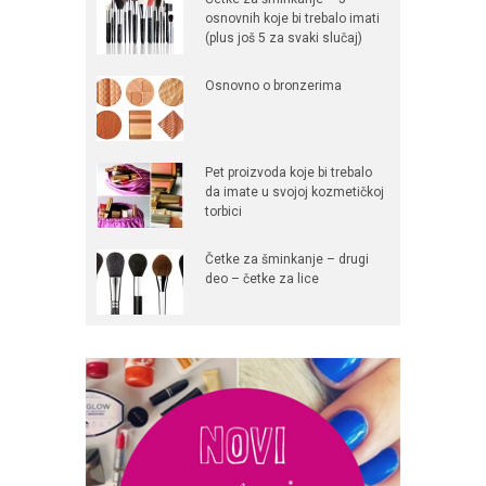
osnovnih koje bi trebalo imati
(plus još 5 za svaki slučaj)
Osnovno o bronzerima
Pet proizvoda koje bi trebalo
da imate u svojoj kozmetičkoj
torbici
Četke za šminkanje – drugi
deo – četke za lice