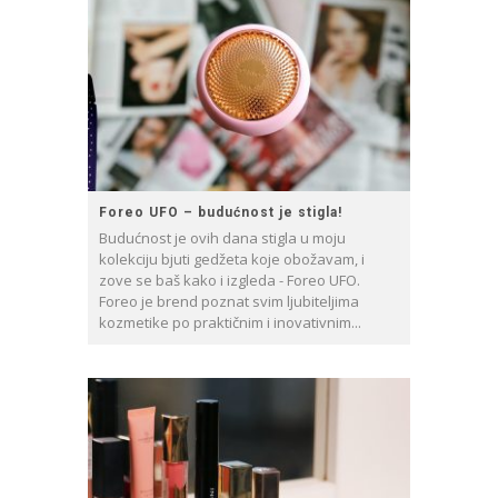
Foreo UFO – budućnost je stigla!
Budućnost je ovih dana stigla u moju
kolekciju bjuti gedžeta koje obožavam, i
zove se baš kako i izgleda - Foreo UFO.
Foreo je brend poznat svim ljubiteljima
kozmetike po praktičnim i inovativnim...