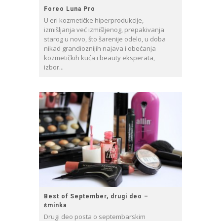
Foreo Luna Pro
U eri kozmetičke hiperprodukcije,
izmišljanja već izmišljenog, prepakivanja
starog u novo, što šarenije odelo, u doba
nikad grandioznijih najava i obećanja
kozmetičkih kuća i beauty eksperata,
izbor...
Best of September, drugi deo –
šminka
Drugi deo posta o septembarskim