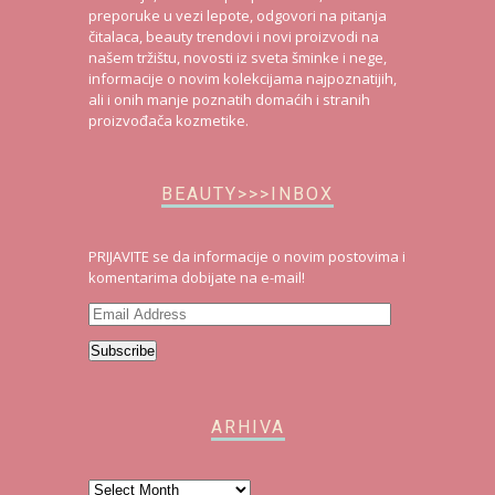
preporuke u vezi lepote, odgovori na pitanja
čitalaca, beauty trendovi i novi proizvodi na
našem tržištu, novosti iz sveta šminke i nege,
informacije o novim kolekcijama najpoznatijih,
ali i onih manje poznatih domaćih i stranih
proizvođača kozmetike.
BEAUTY>>>INBOX
PRIJAVITE se da informacije o novim postovima i
komentarima dobijate na e-mail!
Email
Address
Subscribe
ARHIVA
Arhiva