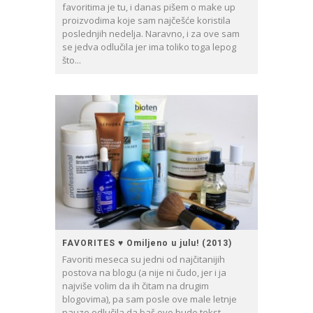
favoritima je tu, i danas pišem o make up
proizvodima koje sam najčešće koristila
poslednjih nedelja. Naravno, i za ove sam
se jedva odlučila jer ima toliko toga lepog
što...
FAVORITES ♥ Omiljeno u julu! (2013)
Favoriti meseca su jedni od najčitanijih
postova na blogu (a nije ni čudo, jer i ja
najviše volim da ih čitam na drugim
blogovima), pa sam posle ove male letnje
pauze odlučila da baš ovo bude tekst