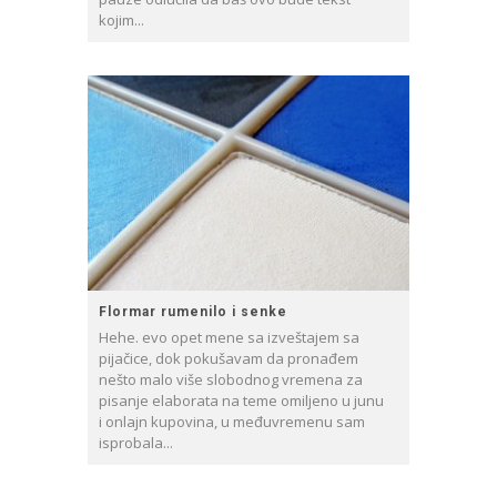
kojim...
Flormar rumenilo i senke
Hehe. evo opet mene sa izveštajem sa
pijačice, dok pokušavam da pronađem
nešto malo više slobodnog vremena za
pisanje elaborata na teme omiljeno u junu
i onlajn kupovina, u međuvremenu sam
isprobala...