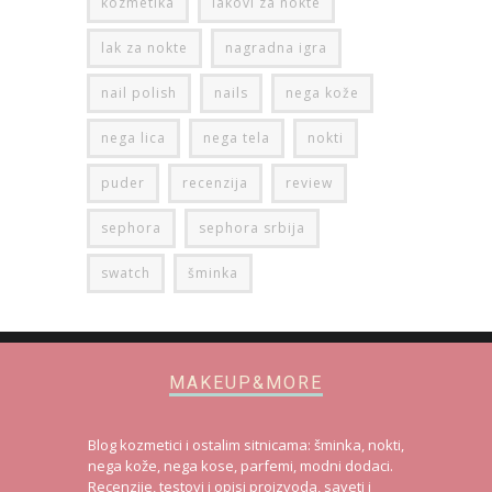
kozmetika
lakovi za nokte
lak za nokte
nagradna igra
nail polish
nails
nega kože
nega lica
nega tela
nokti
puder
recenzija
review
sephora
sephora srbija
swatch
šminka
MAKEUP&MORE
Blog kozmetici i ostalim sitnicama: šminka, nokti,
nega kože, nega kose, parfemi, modni dodaci.
Recenzije, testovi i opisi proizvoda, saveti i