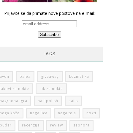
Prijavite se da primate nove postove na e-mail:
TAGS
avon
balea
giveaway
kozmetika
lakovi za nokte
lak za nokte
nagradna igra
nail polish
nails
nega kože
nega lica
nega tela
nokti
puder
recenzija
review
sephora