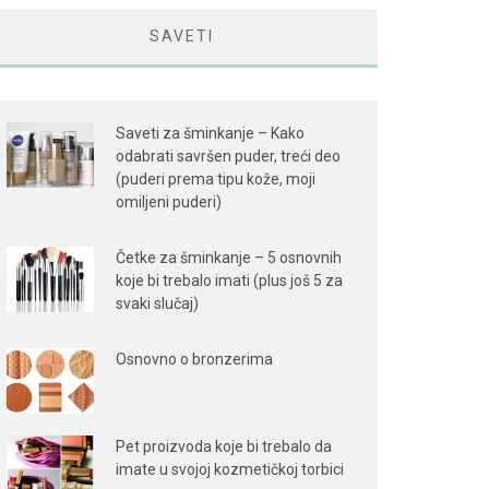
SAVETI
Saveti za šminkanje – Kako
odabrati savršen puder, treći deo
(puderi prema tipu kože, moji
omiljeni puderi)
Četke za šminkanje – 5 osnovnih
koje bi trebalo imati (plus još 5 za
svaki slučaj)
Osnovno o bronzerima
Pet proizvoda koje bi trebalo da
imate u svojoj kozmetičkoj torbici