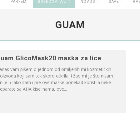
PARFEMI
BRENDOVI A-Z
NOVOSTI
SAVETI
RA
GUAM
uam GlicoMask20 maska za lice
anas vam pišem o jednom od omiljenih mi kozmetičkih
oizvoda koji sam tek skoro otkrila, i žao mi je što nisam
nije :) Iako sam i pre ove maske ponekad koristila neke
eparate sa AHA kiselinama, ove...