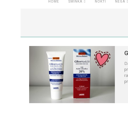
HOME
ŠMINKA
NOKTI
NEGA
G
D
pr
ra
pr