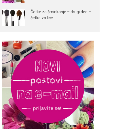
Četke za šminkanje – drugi deo –
četke za lice