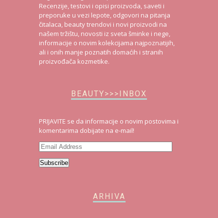
Recenzije, testovi i opisi proizvoda, saveti i
preporuke u vezi lepote, odgovori na pitanja
čitalaca, beauty trendovi i novi proizvodi na
našem tržištu, novosti iz sveta šminke i nege,
informacije o novim kolekcijama najpoznatijih,
ali i onih manje poznatih domaćih i stranih
proizvođača kozmetike.
BEAUTY>>>INBOX
PRIJAVITE se da informacije o novim postovima i
komentarima dobijate na e-mail!
Email
Address
Subscribe
ARHIVA