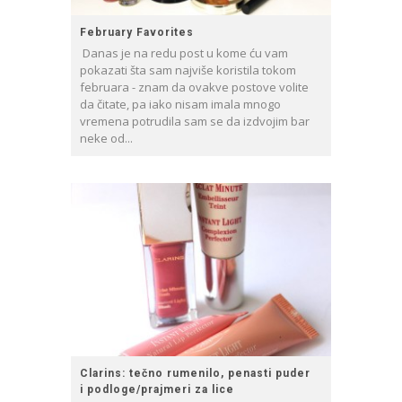
February Favorites
Danas je na redu post u kome ću vam
pokazati šta sam najviše koristila tokom
februara - znam da ovakve postove volite
da čitate, pa iako nisam imala mnogo
vremena potrudila sam se da izdvojim bar
neke od...
Clarins: tečno rumenilo, penasti puder
i podloge/prajmeri za lice