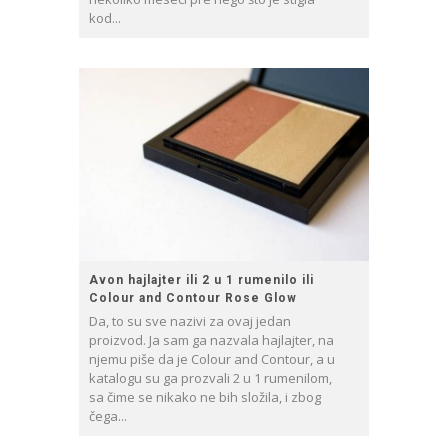
kod...
Avon hajlajter ili 2 u 1 rumenilo ili
Colour and Contour Rose Glow
Da, to su sve nazivi za ovaj jedan
proizvod. Ja sam ga nazvala hajlajter, na
njemu piše da je Colour and Contour, a u
katalogu su ga prozvali 2 u 1 rumenilom,
sa čime se nikako ne bih složila, i zbog
čega...