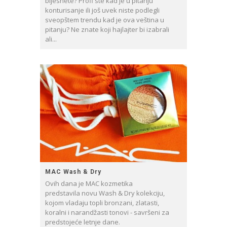
bljesnete? Profi ste kad je u pitanju
konturisanje ili još uvek niste podlegli
sveopštem trendu kad je ova veština u
pitanju? Ne znate koji hajlajter bi izabrali
ali...
MAC Wash & Dry
Ovih dana je MAC kozmetika
predstavila novu Wash & Dry kolekciju,
kojom vladaju topli bronzani, zlatasti,
koralni i narandžasti tonovi - savršeni za
predstojeće letnje dane.