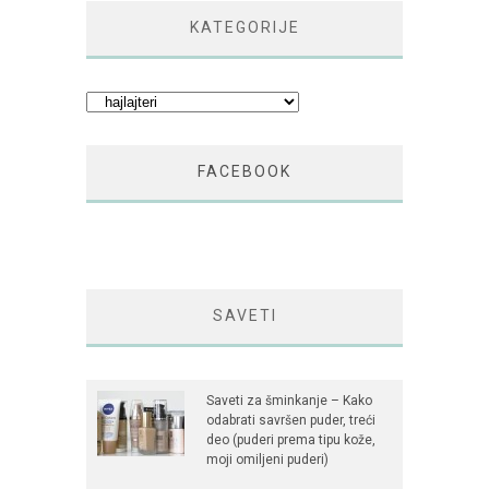
KATEGORIJE
Kategorije
FACEBOOK
SAVETI
Saveti za šminkanje – Kako
odabrati savršen puder, treći
deo (puderi prema tipu kože,
moji omiljeni puderi)