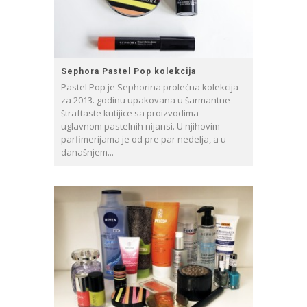
Sephora Pastel Pop kolekcija
Pastel Pop je Sephorina prolećna kolekcija
za 2013. godinu upakovana u šarmantne
štraftaste kutijice sa proizvodima
uglavnom pastelnih nijansi. U njihovim
parfimerijama je od pre par nedelja, a u
današnjem...