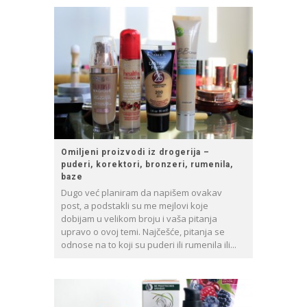
Omiljeni proizvodi iz drogerija –
puderi, korektori, bronzeri, rumenila,
baze
Dugo već planiram da napišem ovakav
post, a podstakli su me mejlovi koje
dobijam u velikom broju i vaša pitanja
upravo o ovoj temi. Najčešće, pitanja se
odnose na to koji su puderi ili rumenila ili...