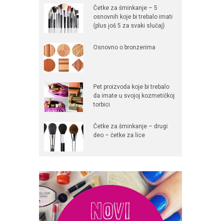
Četke za šminkanje – 5
osnovnih koje bi trebalo imati
(plus još 5 za svaki slučaj)
Osnovno o bronzerima
Pet proizvoda koje bi trebalo
da imate u svojoj kozmetičkoj
torbici
Četke za šminkanje – drugi
deo – četke za lice