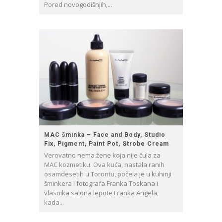
Pored novogodišnjih,...
MAC šminka – Face and Body, Studio
Fix, Pigment, Paint Pot, Strobe Cream
Verovatno nema žene koja nije čula za
MAC kozmetiku. Ova kuća, nastala ranih
osamdesetih u Torontu, počela je u kuhinji
šminkera i fotografa Franka Toskana i
vlasnika salona lepote Franka Angela,
kada...