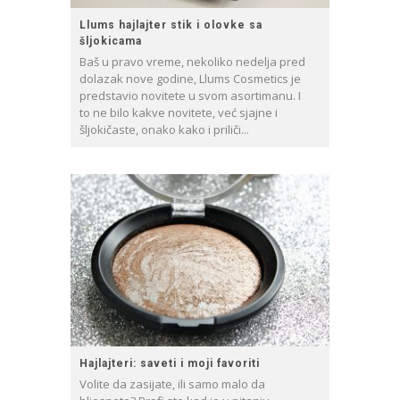
Llums hajlajter stik i olovke sa
šljokicama
Baš u pravo vreme, nekoliko nedelja pred
dolazak nove godine, Llums Cosmetics je
predstavio novitete u svom asortimanu. I
to ne bilo kakve novitete, već sjajne i
šljokičaste, onako kako i priliči...
Hajlajteri: saveti i moji favoriti
Volite da zasijate, ili samo malo da