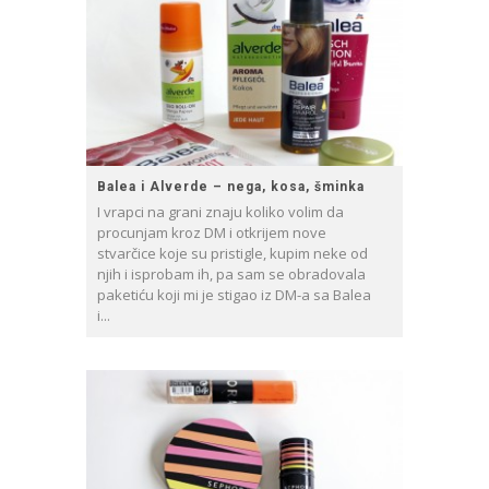
Balea i Alverde – nega, kosa, šminka
I vrapci na grani znaju koliko volim da
procunjam kroz DM i otkrijem nove
stvarčice koje su pristigle, kupim neke od
njih i isprobam ih, pa sam se obradovala
paketiću koji mi je stigao iz DM-a sa Balea
i...