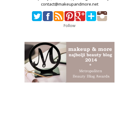
contact@makeupandmore.net
Follow