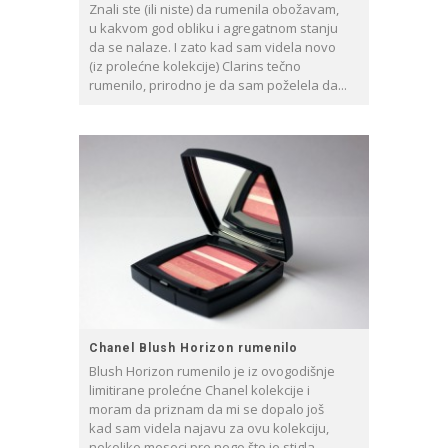
Znali ste (ili niste) da rumenila obožavam,
u kakvom god obliku i agregatnom stanju
da se nalaze. I zato kad sam videla novo
(iz prolećne kolekcije) Clarins tečno
rumenilo, prirodno je da sam poželela da...
Chanel Blush Horizon rumenilo
Blush Horizon rumenilo je iz ovogodišnje
limitirane prolećne Chanel kolekcije i
moram da priznam da mi se dopalo još
kad sam videla najavu za ovu kolekciju,
nekoliko meseci pre nego što je stigla