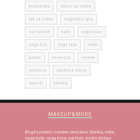
kozmetika
lakovi za nokte
lak za nokte
nagradna igra
nail polish
nails
nega kože
nega lica
nega tela
nokti
puder
recenzija
review
sephora
sephora srbija
swatch
šminka
MAKEUP&MORE
Blog kozmetici i ostalim sitnicama: šminka, nokti,
nega kože, nega kose, parfemi, modni dodaci.