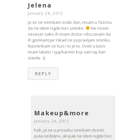
Jelena
January 24, 2012
Ja se ne sminkam svaki dan, nisam u fazonu
da ne idem nigde bez sminke.
Ne nosim
neseser (iako ih imam dosta i obozavam da
ih gomilam) jer nikad ne popravljam sminku.
Nasminkam se kuci i to je to. Uvek u tasni
imam labelo i sjaj/karmin koji sam taj dan
stavila. :))
REPLY
Makeup&more
January 24, 2012
hah, ja se u proseku sminkam dva-tri
puta nedeljno, ali ipak ne idem nigde bez