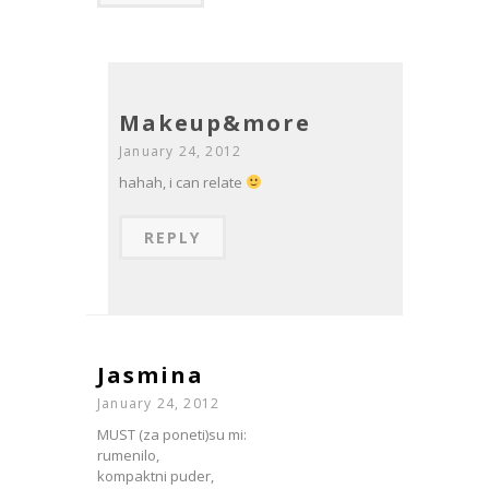
Makeup&more
January 24, 2012
hahah, i can relate
REPLY
Jasmina
January 24, 2012
MUST (za poneti)su mi:
rumenilo,
kompaktni puder,