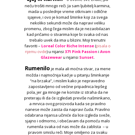
neću trošiti mnogo reči. Ja sam ljubitelj karmina,
mada u poslednje vreme otkrivam i odlične
sjajeve, i ovo je komad šminke koji za svega
nekoliko sekundi može da napravi veliku
promenu, zbog čega mislim da je nezaobilazan
kad pričamo o stvarima koje bi svaka od nas
trebalo uvek da ima u blizini. Moji trenutni
favoriti –
Loreal Color Riche Intense
(
pisala o
njemu ovde
) u nijansi
371 Pink Passion
i
Avon
Glazewear
u nijansi
Sunset
.
Rumenilo
je mala ali moćna stvar, za mene
možda i najmoćnija kad je u pitanju šminkanje
“na brzaka”, i mislim kako je nepravedno
zapostavljeno od većine pripadnica lepšeg
pola, jer ga mnoge ne koriste iz straha da ne
preteraju ili da će izgledati previše našminkano,
a mrvica ovog proizvoda kada se pravilno
nanese može zaista da napravi čuda. Pravilno
odabrana nijansa učiniće da lice izgleda sveže,
sjajno i odmorno, i obećavam da pomoću malo
rumenila svaka od nas može da zablista – u
pravom smislu reči. Moje omiljeno za svaku