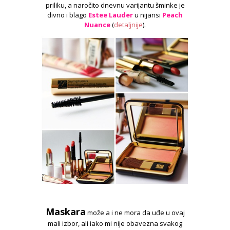
priliku, a naročito dnevnu varijantu šminke je
divno i blago
Estee Lauder
u nijansi
Peach
Nuance
(
detaljnije
).
Maskara
može a i ne mora da uđe u ovaj
mali izbor, ali iako mi nije obavezna svakog