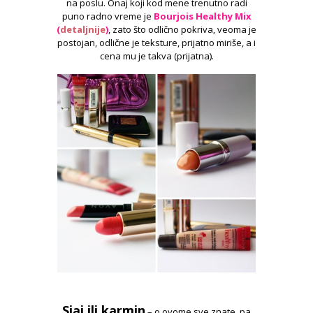
na poslu. Onaj koji kod mene trenutno radi
puno radno vreme je
Bourjois Healthy Mix
(
detaljnije
)
, zato što odlično pokriva, veoma je
postojan, odlične je teksture, prijatno miriše, a i
cena mu je takva (prijatna).
Sjaj ili karmin
– o ovome sve znate, pa