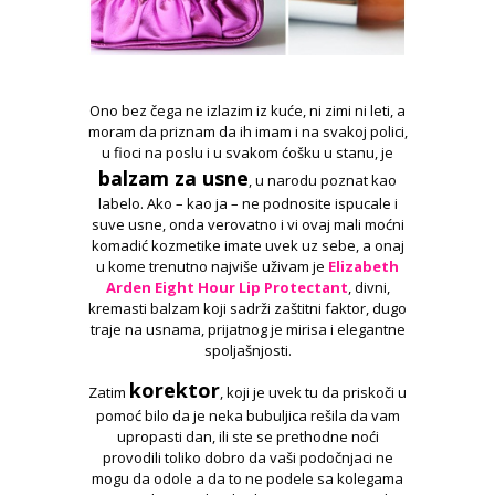
Ono bez čega ne izlazim iz kuće, ni zimi ni leti, a
moram da priznam da ih imam i na svakoj polici,
u fioci na poslu i u svakom ćošku u stanu, je
balzam za usne
, u narodu poznat kao
labelo. Ako – kao ja – ne podnosite ispucale i
suve usne, onda verovatno i vi ovaj mali moćni
komadić kozmetike imate uvek uz sebe, a onaj
u kome trenutno najviše uživam je
Elizabeth
Arden Eight Hour Lip Protectant
, divni,
kremasti balzam koji sadrži zaštitni faktor, dugo
traje na usnama, prijatnog je mirisa i elegantne
spoljašnjosti.
korektor
Zatim
, koji je uvek tu da priskoči u
pomoć bilo da je neka bubuljica rešila da vam
upropasti dan, ili ste se prethodne noći
provodili toliko dobro da vaši podočnjaci ne
mogu da odole a da to ne podele sa kolegama