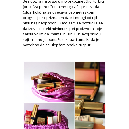
Bez obzira na to što u mojoj kozmetičkoj torbici
(onoj “za poneti”) ima mnogo više proizvoda
(plus, količina se uvećava geometrijskom
progresijom), priznajem da mi mnogi od njih
nisu baš neophodni. Zato sam se potrudila se
da izdvojim neki minimum, pet proizvoda koje
zaista volim da imam u blizini u svakoj prilici, i
koji mi mnogo pomažu u situacijama kada je
potrebno da se ulepšam onako “usput”.