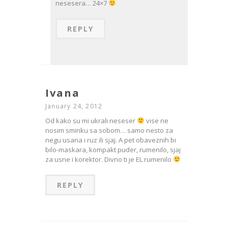
nesesera… 24×7
REPLY
Ivana
January 24, 2012
Od kako su mi ukrali neseser
vise ne
nosim sminku sa sobom… samo nesto za
negu usana i ruz ili sjaj. A pet obaveznih bi
bilo-maskara, kompakt puder, rumenilo, sjaj
za usne i korektor. Divno ti je EL rumenilo
REPLY