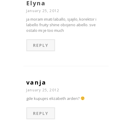
Elyna
January 25, 2012
ja moram imati laballo, sjajilo, korektor i
labello fruity shine obojeno abello. sve
ostalo mi je too much
REPLY
vanja
January 25, 2012
gde kupujes elizabeth arden?
REPLY