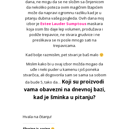
dana, ne mogu da se ne složim sa činjenicom
da nekoliko poteza ovim magičnim štapićem
može da napravi ogromnu razliku kad je u
pitanju dubina vašeg pogleda. Ovih dana moj
izbor je
Estee Lauder Sumptous
maskara
koja osim što daje lep volumen, produžava i
podiže trepavice, ne stvara grudvice i ne
preslikava se ni posle mnogo sati na
trepavicama.
Kad bolje razmislim, pet stvari je baš malo
Mislim kako bi u ovaj izbor možda mogao da
uđe i neki puder u kamenu i još poneka
stvarčica, ali dogovorila sam se sama sa sobom
Koji su proizvodi
da bude 5, tako da…
vama obavezni na dnevnoj bazi,
kad je šminka u pitanju?
Hvala na čitanju!