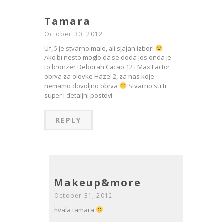
Tamara
October 30, 2012
Uf, 5 je stvarno malo, ali sjajan izbor!
Ako bi nesto moglo da se doda jos onda je
to bronzer Deborah Cacao 12 i Max Factor
obrva za olovke Hazel 2, za nas koje
nemamo dovoljno obrva
Stvarno su ti
super i detaljni postovi
REPLY
Makeup&more
October 31, 2012
hvala tamara