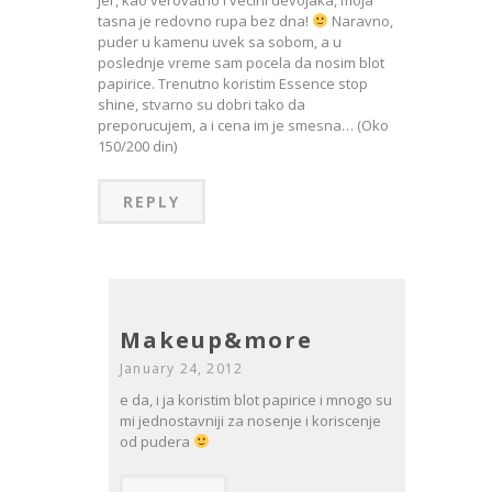
jer, kao verovatno i vecini devojaka, moja
tasna je redovno rupa bez dna!
Naravno,
puder u kamenu uvek sa sobom, a u
poslednje vreme sam pocela da nosim blot
papirice. Trenutno koristim Essence stop
shine, stvarno su dobri tako da
preporucujem, a i cena im je smesna… (Oko
150/200 din)
REPLY
Makeup&more
January 24, 2012
e da, i ja koristim blot papirice i mnogo su
mi jednostavniji za nosenje i koriscenje
od pudera