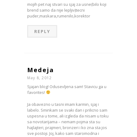
mojih pet naj stvari su sjaj za usne(bilo koji
brend samo da nije lepljiv)tecni
puder,maskara,rumenilo,korektor
REPLY
Medeja
May 8, 2012
Sjajan blog! Odusevljena sam! Stavicu ga u
favorites!
Ja obavezno u tasni imam karmin, sjaj i
labelo. Sminkam se svaki dan i prilicno sam
uspesna u tome, ali izgleda da nisam u toku
sa novotarijama – nemam pojma sta su
hajlajteri, prajmeri, bronzeri i ko zna sta jos
sve postoji. Joj, kako sam staromodna i