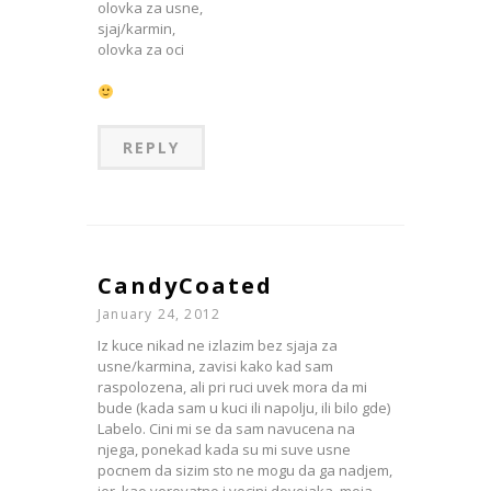
olovka za usne,
sjaj/karmin,
olovka za oci
REPLY
CandyCoated
January 24, 2012
Iz kuce nikad ne izlazim bez sjaja za
usne/karmina, zavisi kako kad sam
raspolozena, ali pri ruci uvek mora da mi
bude (kada sam u kuci ili napolju, ili bilo gde)
Labelo. Cini mi se da sam navucena na
njega, ponekad kada su mi suve usne
pocnem da sizim sto ne mogu da ga nadjem,