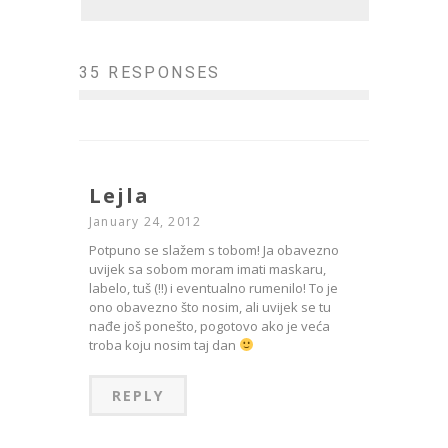
35 RESPONSES
Lejla
January 24, 2012
Potpuno se slažem s tobom! Ja obavezno
uvijek sa sobom moram imati maskaru,
labelo, tuš (!!) i eventualno rumenilo! To je
ono obavezno što nosim, ali uvijek se tu
nađe još ponešto, pogotovo ako je veća
troba koju nosim taj dan
REPLY