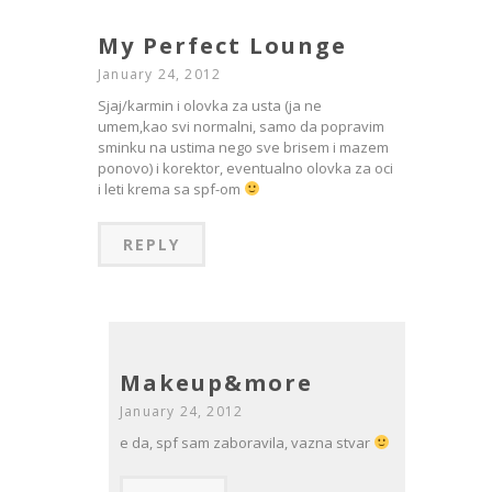
My Perfect Lounge
January 24, 2012
Sjaj/karmin i olovka za usta (ja ne
umem,kao svi normalni, samo da popravim
sminku na ustima nego sve brisem i mazem
ponovo) i korektor, eventualno olovka za oci
i leti krema sa spf-om
REPLY
Makeup&more
January 24, 2012
e da, spf sam zaboravila, vazna stvar