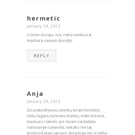
hermetic
January 24, 2012
U mom slucaju- ruz, neka senkica &
maskara sasvim dovoljni
REPLY
Anja
January 24, 2012
Za svakodnevnu sminku biram korektor,
neku laganu toniranu kremu, malo kreona,
maskaru i labelo. Jos nisam savladala
nanosenje rumenila, nekako me taj
proizvod plasi upravo zbog toga sto si rekla-