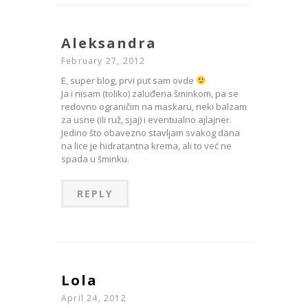
Aleksandra
February 27, 2012
E, super blog, prvi put sam ovde
Ja i nisam (toliko) zaluđena šminkom, pa se
redovno ograničim na maskaru, neki balzam
za usne (ili ruž, sjaj) i eventualno ajlajner.
Jedino što obavezno stavljam svakog dana
na lice je hidratantna krema, ali to već ne
spada u šminku.
REPLY
Lola
April 24, 2012