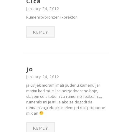
Cica
January 24, 2012
Rumenilo/bronzer i korektor
REPLY
jo
January 24, 2012
ja uvijek moram imati puder u kamenu jer
mrzim kad mi je lice neizjednacene boje,
slazem se s tobom za rumenilo i balzam….
rumenilo mi je #1, a ako se dogodi da
nemam zagrebacki melem pri ruci propadne
mi dan
REPLY