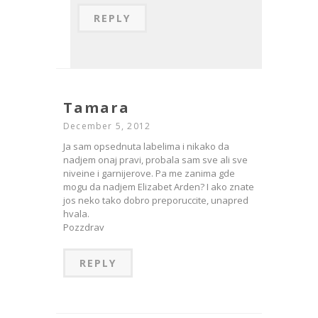
REPLY
Tamara
December 5, 2012
Ja sam opsednuta labelima i nikako da
nadjem onaj pravi, probala sam sve ali sve
niveine i garnijerove. Pa me zanima gde
mogu da nadjem Elizabet Arden? I ako znate
jos neko tako dobro preporuccite, unapred
hvala.
Pozzdrav
REPLY