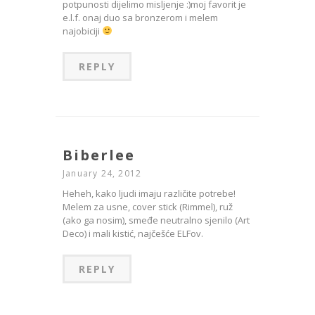
potpunosti dijelimo misljenje :)moj favorit je
e.l.f. onaj duo sa bronzerom i melem
najobiciji
REPLY
Biberlee
January 24, 2012
Heheh, kako ljudi imaju različite potrebe!
Melem za usne, cover stick (Rimmel), ruž
(ako ga nosim), smeđe neutralno sjenilo (Art
Deco) i mali kistić, najčešće ELFov.
REPLY