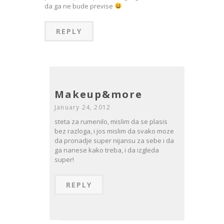
da ga ne bude previse
REPLY
Makeup&more
January 24, 2012
steta za rumenilo, mislim da se plasis
bez razloga, i jos mislim da svako moze
da pronadje super nijansu za sebe i da
ga nanese kako treba, i da izgleda
super!
REPLY