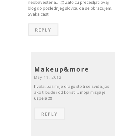
neobavestena… :))) Zato cu precesljati ovaj
blog do poslednjeg slovca, da se obrazujem.
Svaka cast!
REPLY
Makeup&more
May 11, 2012
hvala, baš mi je drago što ti se sviđa, još
ako ti bude i od koristi… moja misija je
uspela :)))
REPLY