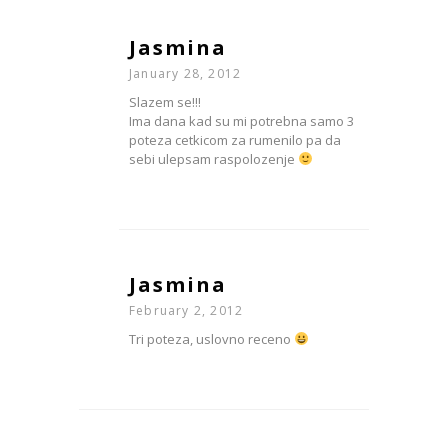
Jasmina
January 28, 2012
Slazem se!!!
Ima dana kad su mi potrebna samo 3
poteza cetkicom za rumenilo pa da
sebi ulepsam raspolozenje
Jasmina
February 2, 2012
Tri poteza, uslovno receno