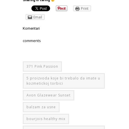
Sharing is caring
Print
Email
Komentari
comments
371 Pink Passion
5 proizvoda koje bi trebalo da imate u
kozmetickoj torbici
Avon Glazewear Sunset
balzam za usne
bourjois healthy mix