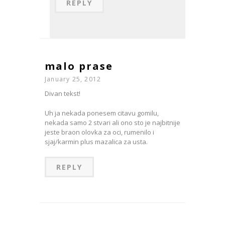
REPLY
malo prase
January 25, 2012
Divan tekst!
Uh ja nekada ponesem citavu gomilu,
nekada samo 2 stvari ali ono sto je najbitnije
jeste braon olovka za oci, rumenilo i
sjaj/karmin plus mazalica za usta.
REPLY