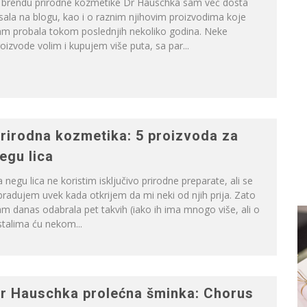
 brendu prirodne kozmetike Dr Hauschka sam već dosta
sala na blogu, kao i o raznim njihovim proizvodima koje
am probala tokom poslednjih nekoliko godina. Neke
oizvode volim i kupujem više puta, sa par...
rirodna kozmetika: 5 proizvoda za
egu lica
 negu lica ne koristim isključivo prirodne preparate, ali se
radujem uvek kada otkrijem da mi neki od njih prija. Zato
m danas odabrala pet takvih (iako ih ima mnogo više, ali o
talima ću nekom...
r Hauschka prolećna šminka: Chorus