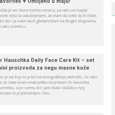
avorites ♥ Omiljeno u maju!
ošla je već skoro trećina meseca, pa tako ovi majski
voriti stižu sa zakašnjenjem, ali znam da volite da ih čitate,
to što i ja volim da ih gledam/čitam na drugim blogovima,
 zato uronite u...
r Hauschka Daily Face Care Kit – set
ini proizvoda za negu masne kože
o je set koji mi je bio na novogodišnjoj wish-listi, i to zato
to do tada nisam imala priliku da probam Dr Hauschka
zmetiku, a po svemu što sam čitala i slušala o njoj
lovala mi je primamljivo. Ono...