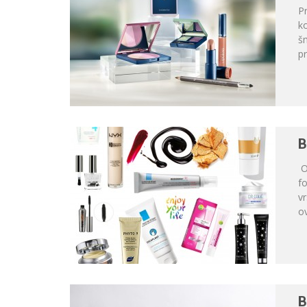
P
ko
š
pr
B
O
f
vr
o
B