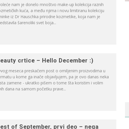
roleće nam je donelo mnoštvo make-up kolekcija raznih
zmetičkih kuća, a među njima i novu limitiranu kolekciju
minke iz Dr Hauschka prirodne kozmetike, koja nam je
edstavila šarenoliki svet boja...
eauty crtice – Hello December :)
vog meseca preskačem post o omiljenim proizvodima u
ormatu u kome ga inače objavljujem, pa je ovo danas neka
sta zamene - ukratko pišem o tome šta koristim i volim
vih dana na samom početku prave...
est of September, prvi deo – nega