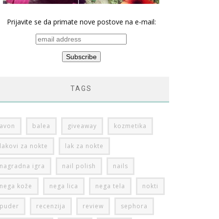
Prijavite se da primate nove postove na e-mail:
TAGS
avon
balea
giveaway
kozmetika
lakovi za nokte
lak za nokte
nagradna igra
nail polish
nails
nega kože
nega lica
nega tela
nokti
puder
recenzija
review
sephora