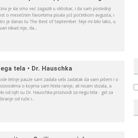
tina je da smo već zagazili u oktobar, i da sam poslednji
st o mesečnim favoritima pisala još početkom avgusta, i
to je danas tu The Best of September. Nije mi bilo lako, u
vari nikad nije, da...
ega tela • Dr. Hauschka
sle letnje pauze sam zadala sebi zadatak da vam pišem i o
oizvodima o kojima sam htela ranije, ali nisam stizala, a
Ka
ki od njih su Dr. Hauschka proizvodi za negu tela - gel za
širanje od ruže i...