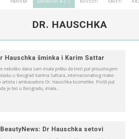
PARFEMI
BRENDOVI A-Z
NOVOSTI
SAVETI
RA
DR. HAUSCHKA
r Hauschka šminka i Karim Sattar
e nekoliko dana sam imala priliku da treći put prisustvujem
olasku u Beograd Karima Sattara, internacionalnog make-
 artista i ambasadora Dr. Hauschka kozmetike. Prošli put
da je bio u Beogradu, imala...
BeautyNews: Dr Hauschka setovi