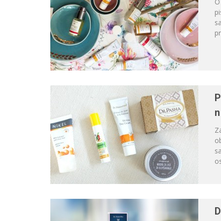
O
pi
s
pr
P
n
Za
ob
sa
os
D