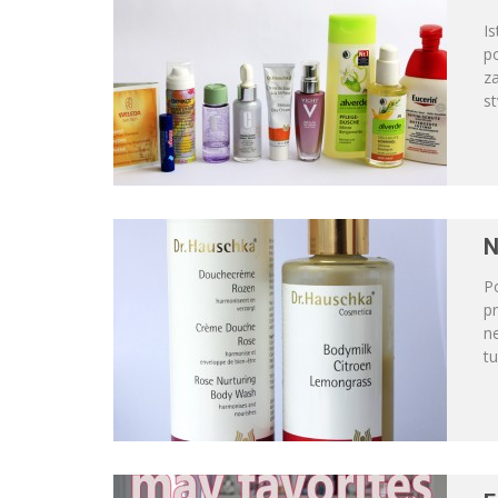
Is
po
za
st
N
Po
pr
ne
tu