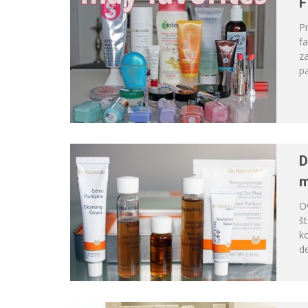
F
Pr
fa
za
pa
D
m
Ov
š
ko
de