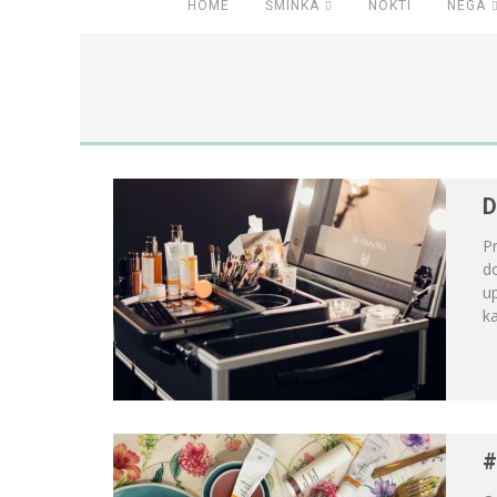
HOME
ŠMINKA
NOKTI
NEGA
D
Pr
d
up
ka
#