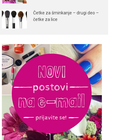
Četke za šminkanje – drugi deo –
četke za lice