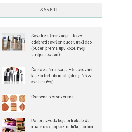
SAVETI
Saveti za šminkanje – Kako
odabrati savršen puder, treći deo
(puderi prema tipu kože, moji
omiljeni puderi)
Četke za šminkanje – 5 osnovnih
koje bi trebalo imati (plus još 5 za
svaki slučaj)
Osnovno o bronzerima
Pet proizvoda koje bi trebalo da
imate u svojoj kozmetičkoj torbici