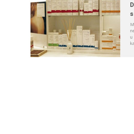
D
s
Mo
ne
u
ka