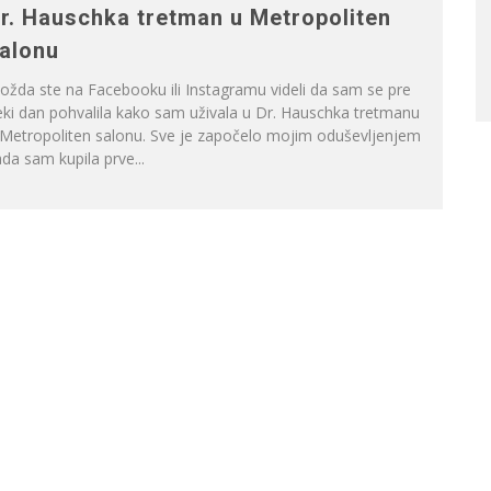
r. Hauschka tretman u Metropoliten
alonu
žda ste na Facebooku ili Instagramu videli da sam se pre
ki dan pohvalila kako sam uživala u Dr. Hauschka tretmanu
 Metropoliten salonu. Sve je započelo mojim oduševljenjem
da sam kupila prve...