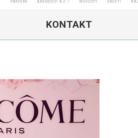
PARFEMI
BRENDOVI A-Z
NOVOSTI
SAVETI
RA
KONTAKT