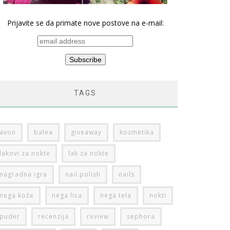
Prijavite se da primate nove postove na e-mail:
TAGS
avon
balea
giveaway
kozmetika
lakovi za nokte
lak za nokte
nagradna igra
nail polish
nails
nega kože
nega lica
nega tela
nokti
puder
recenzija
review
sephora