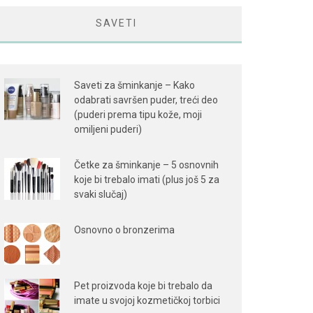
SAVETI
Saveti za šminkanje – Kako
odabrati savršen puder, treći deo
(puderi prema tipu kože, moji
omiljeni puderi)
Četke za šminkanje – 5 osnovnih
koje bi trebalo imati (plus još 5 za
svaki slučaj)
Osnovno o bronzerima
Pet proizvoda koje bi trebalo da
imate u svojoj kozmetičkoj torbici