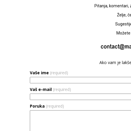
Pitanja, komentari, 
Želje, č
Sugestije
Možete 
Ako vam je lakše
Vaše ime
(required)
Vaš e-mail
(required)
Poruka
(required)