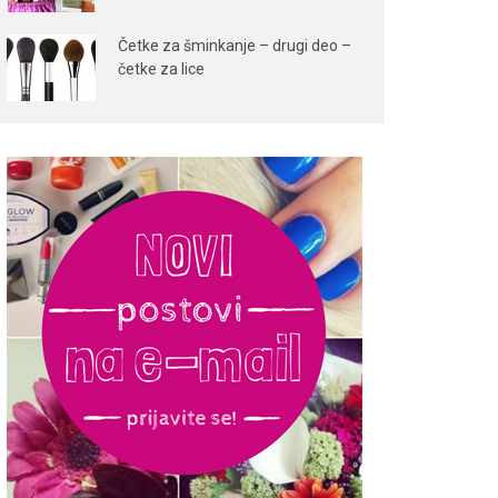
Četke za šminkanje – drugi deo –
četke za lice