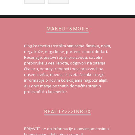
MAKEUP&MORE
Blog kozmetici i ostalim sitnicama: šminka, nokti,
nega kože, nega kose, parfemi, modni dodaci.
Recenzije, testovi i opisi proizvoda, saveti i
preporuke u vezi lepote, odgovori na pitanja
čitalaca, beauty trendovi i novi proizvodi na
našem tržištu, novosti iz sveta šminke i nege,
informacije o novim kolekcijama najpoznatijih,
ali i onih manje poznatih domaćih i stranih
proizvođača kozmetike.
BEAUTY>>>INBOX
PRIJAVITE se da informacije o novim postovima i
komentarima dobijate na e-mail!