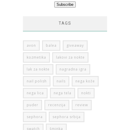
TAGS
avon
balea
giveaway
kozmetika
lakovi za nokte
lak za nokte
nagradna igra
nail polish
nails
nega kože
nega lica
nega tela
nokti
puder
recenzija
review
sephora
sephora srbija
swatch
šminka