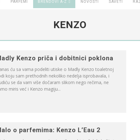
PARFEMI
BRENDOVI A-Z
NOVOSTI
SAVETI
RA
KENZO
adly Kenzo priča i dobitnici poklona
nas ću sa vama podeliti utiske o Madly Kenzo toaletnoj
di koju sam prethodnih nekoliko nedelja isprobavala, i
rudiću se da vam više dočaram slikom nego rečima, ne
mo miris već i Kenzo magiju...
alo o parfemima: Kenzo L’Eau 2