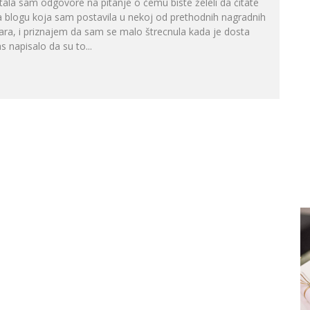
tala sam odgovore na pitanje o čemu biste želeli da čitate
 blogu koja sam postavila u nekoj od prethodnih nagradnih
ara, i priznajem da sam se malo štrecnula kada je dosta
s napisalo da su to...