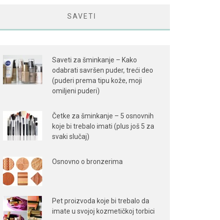
SAVETI
Saveti za šminkanje – Kako
odabrati savršen puder, treći deo
(puderi prema tipu kože, moji
omiljeni puderi)
Četke za šminkanje – 5 osnovnih
koje bi trebalo imati (plus još 5 za
svaki slučaj)
Osnovno o bronzerima
Pet proizvoda koje bi trebalo da
imate u svojoj kozmetičkoj torbici