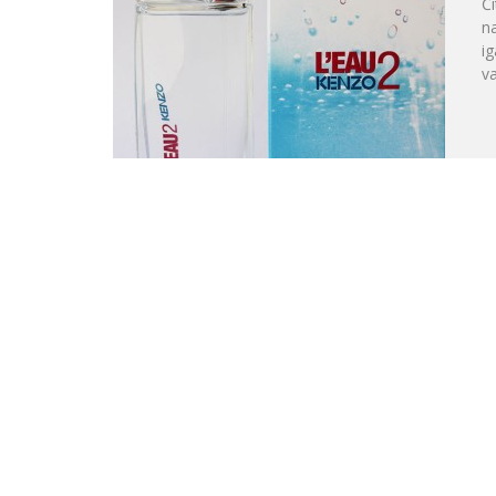
Či
na
ig
va