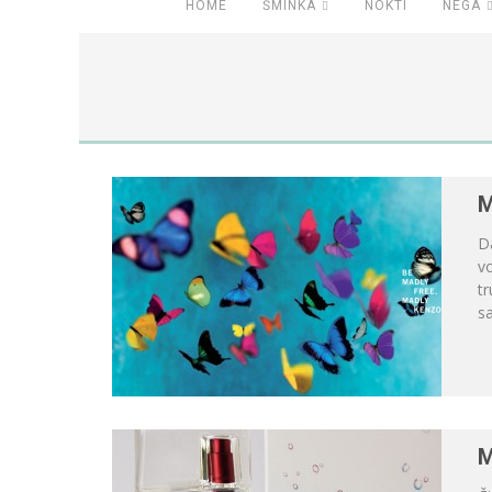
HOME
ŠMINKA
NOKTI
NEGA
M
Da
vo
t
sa
M