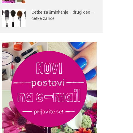
Četke za šminkanje – drugi deo –
četke za lice