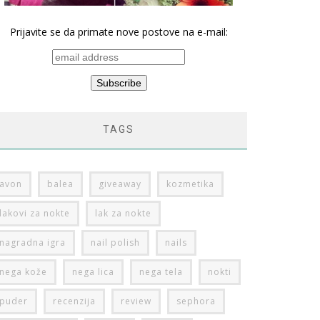
Prijavite se da primate nove postove na e-mail:
TAGS
avon
balea
giveaway
kozmetika
lakovi za nokte
lak za nokte
nagradna igra
nail polish
nails
nega kože
nega lica
nega tela
nokti
puder
recenzija
review
sephora