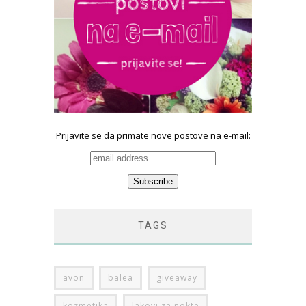
Prijavite se da primate nove postove na e-mail:
TAGS
avon
balea
giveaway
kozmetika
lakovi za nokte