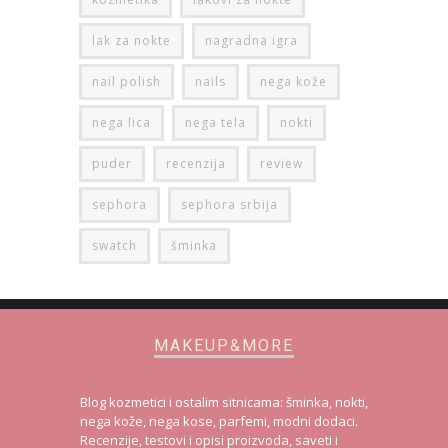
lak za nokte
nagradna igra
nail polish
nails
nega kože
nega lica
nega tela
nokti
puder
recenzija
review
sephora
sephora srbija
swatch
šminka
MAKEUP&MORE
Blog kozmetici i ostalim sitnicama: šminka, nokti,
nega kože, nega kose, parfemi, modni dodaci.
Recenzije, testovi i opisi proizvoda, saveti i