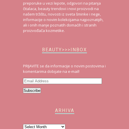
preporuke u vezi lepote, odgovori na pitanja
čitalaca, beauty trendovi i novi proizvodi na
našem tržištu, novosti iz sveta šminke i nege,
informacije o novim kolekcijama najpoznatijih,
ali i onih manje poznatih domaćih i stranih
proizvođača kozmetike.
BEAUTY>>>INBOX
PRIJAVITE se da informacije o novim postovima i
komentarima dobijate na e-mail!
Email
Address
Subscribe
ARHIVA
Arhiva