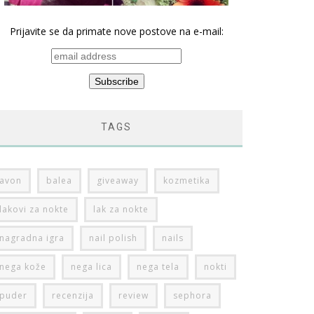
Prijavite se da primate nove postove na e-mail:
TAGS
avon
balea
giveaway
kozmetika
lakovi za nokte
lak za nokte
nagradna igra
nail polish
nails
nega kože
nega lica
nega tela
nokti
puder
recenzija
review
sephora