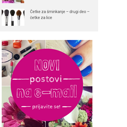
Četke za šminkanje – drugi deo –
četke za lice