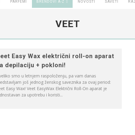
PARFEMI
BRENDOVI A-Z
NOVOSTI
SAVETI
RA
VEET
eet Easy Wax električni roll-on aparat
a depilaciju + pokloni!
veliko smo u letnjem raspoloženju, pa vam danas
edstavljam još jednog ženskog saveznika za ovaj period:
et Easy Wax! Veet EasyWax Električni Roll-On aparat je
dnostavan za upotrebu i koristi...