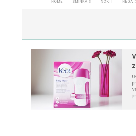
HOME
ŠMINKA
NOKTI
NEGA
V
z
U
pr
Ve
je