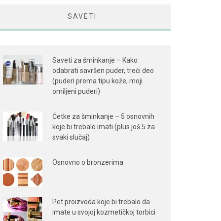
SAVETI
Saveti za šminkanje – Kako
odabrati savršen puder, treći deo
(puderi prema tipu kože, moji
omiljeni puderi)
Četke za šminkanje – 5 osnovnih
koje bi trebalo imati (plus još 5 za
svaki slučaj)
Osnovno o bronzerima
Pet proizvoda koje bi trebalo da
imate u svojoj kozmetičkoj torbici