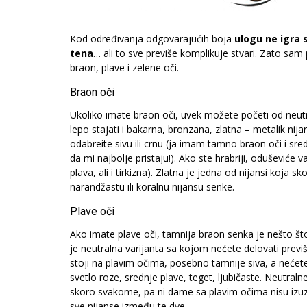
Kod određivanja odgovarajućih boja
ulogu ne igra s
tena
… ali to sve previše komplikuje stvari. Zato sa
braon, plave i zelene oči.
Braon oči
Ukoliko imate braon oči, uvek možete početi od neutr
lepo stajati i bakarna, bronzana, zlatna – metalik ni
odabreite sivu ili crnu (ja imam tamno braon oči i sr
da mi najbolje pristaju!). Ako ste hrabriji, oduševiće 
plava, ali i tirkizna). Zlatna je jedna od nijansi koj
narandžastu ili koralnu nijansu senke.
Plave oči
Ako imate plave oči, tamnija braon senka je nešto što
je neutralna varijanta sa kojom nećete delovati previš
stoji na plavim očima, posebno tamnije siva, a nećete 
svetlo roze, srednje plave, teget, ljubičaste. Neutraln
skoro svakome, pa ni dame sa plavim očima nisu izuzet
sve nijanse između te dve.