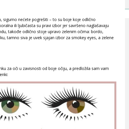
, sigurno nećete pogrešiti – to su boje koje odlično
oralna ili ljubičasta su pravi izbor jer savršeno naglašavaju
endu, takođe odlično stoje upravo zelenim očima: bordo,
iku, tamno siva je uvek sjajan izbor za smokey eyes, a zelene
u za oči u zavisnosti od boje očiju, a predložila sam vam
enki: