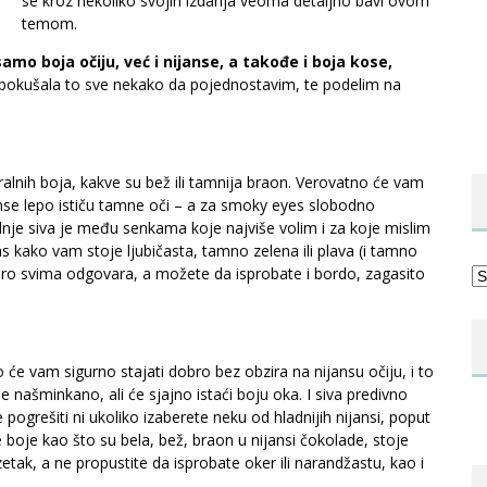
se kroz nekoliko svojih izdanja veoma detaljno bavi ovom
temom.
amo boja očiju, već i nijanse, a takođe i boja kose,
m pokušala to sve nekako da pojednostavim, te podelim na
alnih boja, kakve su bež ili tamnija braon. Verovatno će vam
janse lepo ističu tamne oči – a za smoky eyes slobodno
ednje siva je među senkama koje najviše volim i za koje mislim
vas kako vam stoje ljubičasta, tamno zelena ili plava (i tamno
a skoro svima odgovara, a možete da isprobate i bordo, zagasito
Ka
 će vam sigurno stajati dobro bez obzira na nijansu očiju, i to
e našminkano, ali će sjajno istaći boju oka. I siva predivno
pogrešiti ni ukoliko izaberete neku od hladnijih nijansi, poput
e boje kao što su bela, bež, braon u nijansi čokolade, stoje
ak, a ne propustite da isprobate oker ili narandžastu, kao i