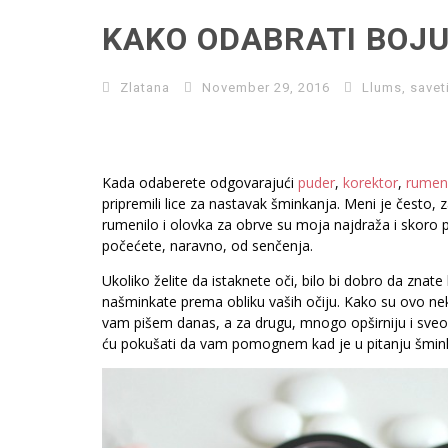
KAKO ODABRATI BOJU
Zlatana
November 29, 2016
Llums
,
savet
Kada odaberete odgovarajući
puder
,
korektor
,
rumen
pripremili lice za nastavak šminkanja. Meni je često, 
rumenilo i olovka za obrve su moja najdraža i skoro 
počećete, naravno, od senčenja.
Ukoliko želite da istaknete oči, bilo bi dobro da znat
našminkate prema obliku vaših očiju. Kako su ovo ne
vam pišem danas, a za drugu, mnogo opširniju i sveo
ću pokušati da vam pomognem kad je u pitanju šminkanj