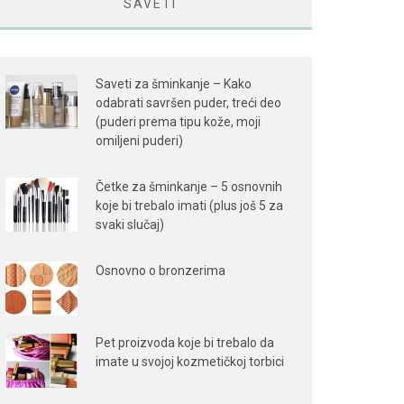
SAVETI
Saveti za šminkanje – Kako
odabrati savršen puder, treći deo
(puderi prema tipu kože, moji
omiljeni puderi)
Četke za šminkanje – 5 osnovnih
koje bi trebalo imati (plus još 5 za
svaki slučaj)
Osnovno o bronzerima
Pet proizvoda koje bi trebalo da
imate u svojoj kozmetičkoj torbici