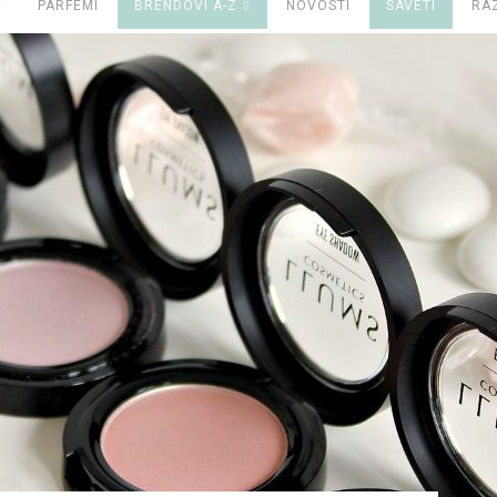
PARFEMI
BRENDOVI A-Z
NOVOSTI
SAVETI
RA