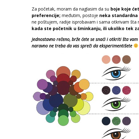
Za početak, moram da naglasim da su
boje koje će
preferencije;
međutim, postoje
neka standardna p
ne poštujem, radije isprobavam i sama otkrivam šta mi
kada ste početnik u šminkanju, ili ukoliko tek 
Jednostavno rečeno, brže ćete se snaći i otkriti šta vam
naravno ne treba da vas spreči da eksperimentišete