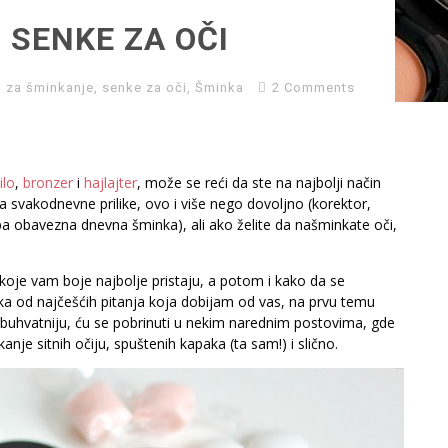
 SENKE ZA OČI
i za šminkanje
,
senke za oči
,
Šminka
2 Comments
ilo
,
bronzer
i
hajlajter
, može se reći da ste na najbolji način
za svakodnevne prilike, ovo i više nego dovoljno (korektor,
pa obavezna dnevna šminka), ali ako želite da našminkate oči,
e koje vam boje najbolje pristaju, a potom i kako da se
ka od najčešćih pitanja koja dobijam od vas, na prvu temu
buhvatniju, ću se pobrinuti u nekim narednim postovima, gde
e sitnih očiju, spuštenih kapaka (ta sam!) i slično.