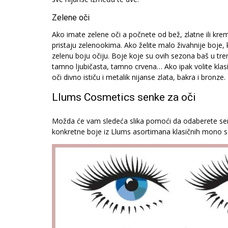
Zelene oči
Ako imate zelene oči a počnete od bež, zlatne ili krem
pristaju zelenookima. Ako želite malo živahnije boje, k
zelenu boju očiju. Boje koje su ovih sezona baš u tr
tamno ljubičasta, tamno crvena… Ako ipak volite klas
oči divno ističu i metalik nijanse zlata, bakra i bronze.
Llums Cosmetics senke za oči
Možda će vam sledeća slika pomoći da odaberete senk
konkretne boje iz Llums asortimana klasičnih mono s