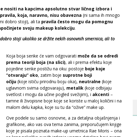
te nositi na kapcima apsolutno stvar ličnog izbora i
ravila, koja, naravno, nisu obavezna
(ni sama ih mnogo
 dobro stoji), ali ta
pravila često mogu da pomognu
započinjete svoju makeup kolekciju
.
 dobro stoji ukoliko se držite nekih osnovnih smernica, ali to
Koja boja senke će vam odgovarati
može da se odredi
prema teoriji boja (na slici)
, ali i prema efektu koje
pojedine senke postižu na oku: postoje
boje koje
“otvaraju” oko
, zatim boje
suprotne boji
očiju
(koje ističu prirodnu boju oka),
neutralne
(koje
uglavnom svima odgovaraju),
metalik
(koje odbijaju
svetlost i mogu da učine pogled svežijim), i
akcenti
–
tamne ili živopisne boje koje se koriste u maloj količini i na
malom delu kapka, koje su tu da “ožive” make up.
Ove podele su samo osnovne, a za detaljna objašnjenja i
grafikone, ako vas ova tema zanima, preporučujem knjige
koje je pisala poznata make-up umetnica Rae Moris – ona