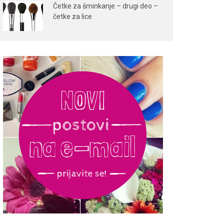
Četke za šminkanje – drugi deo –
četke za lice