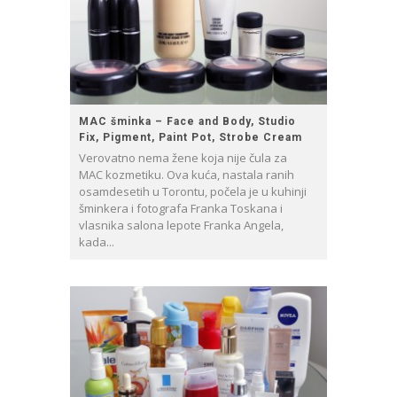
MAC šminka – Face and Body, Studio
Fix, Pigment, Paint Pot, Strobe Cream
Verovatno nema žene koja nije čula za
MAC kozmetiku. Ova kuća, nastala ranih
osamdesetih u Torontu, počela je u kuhinji
šminkera i fotografa Franka Toskana i
vlasnika salona lepote Franka Angela,
kada...