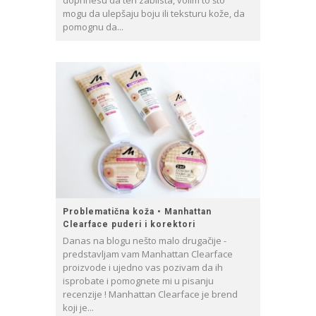
mogu da ulepšaju boju ili teksturu kože, da
pomognu da...
Problematična koža • Manhattan
Clearface puderi i korektori
Danas na blogu nešto malo drugačije -
predstavljam vam Manhattan Clearface
proizvode i ujedno vas pozivam da ih
isprobate i pomognete mi u pisanju
recenzije ! Manhattan Clearface je brend
koji je...