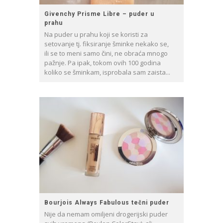
Givenchy Prisme Libre – puder u
prahu
Na puder u prahu koji se koristi za
setovanje tj. fiksiranje šminke nekako se,
ili se to meni samo čini, ne obraća mnogo
pažnje. Pa ipak, tokom ovih 100 godina
koliko se šminkam, isprobala sam zaista...
Bourjois Always Fabulous tečni puder
Nije da nemam omiljeni drogerijski puder