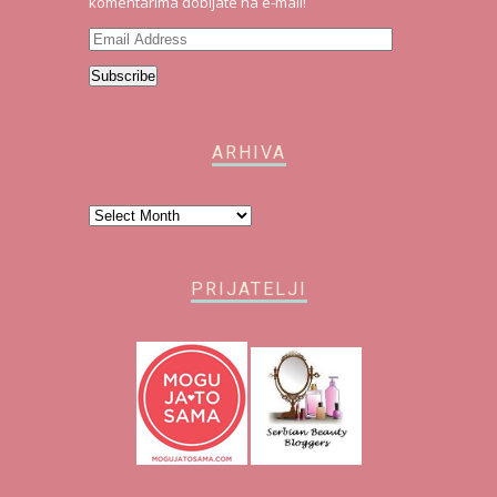
komentarima dobijate na e-mail!
Email
Address
Subscribe
ARHIVA
Arhiva
PRIJATELJI