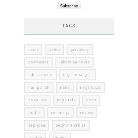
TAGS
avon
balea
giveaway
kozmetika
lakovi za nokte
lak za nokte
nagradna igra
nail polish
nails
nega kože
nega lica
nega tela
nokti
puder
recenzija
review
sephora
sephora srbija
swatch
šminka