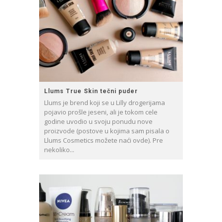
Llums True Skin tečni puder
Llums je brend koji se u Lilly drogerijama
pojavio prošle jeseni, ali je tokom cele
godine uvodio u svoju ponudu nove
proizvode (postove u kojima sam pisala o
Llums Cosmetics možete naći ovde). Pre
nekoliko...