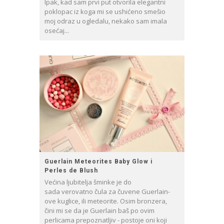
Ipak, kad sam prvi put otvorila elegantni
poklopac iz koga mi se ushićeno smešio
moj odraz u ogledalu, nekako sam imala
osećaj...
Guerlain Meteorites Baby Glow i
Perles de Blush
Većina ljubitelja šminke je do
sada verovatno čula za čuvene Guerlain-
ove kuglice, ili meteorite. Osim bronzera,
čini mi se da je Guerlain baš po ovim
perlicama prepoznatljiv - postoje oni koji