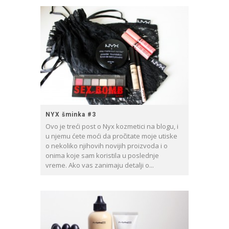
NYX šminka #3
Ovo je treći post o Nyx kozmetici na blogu, i
u njemu ćete moći da pročitate moje utiske
o nekoliko njihovih novijih proizvoda i o
onima koje sam koristila u poslednje
vreme. Ako vas zanimaju detalji o...