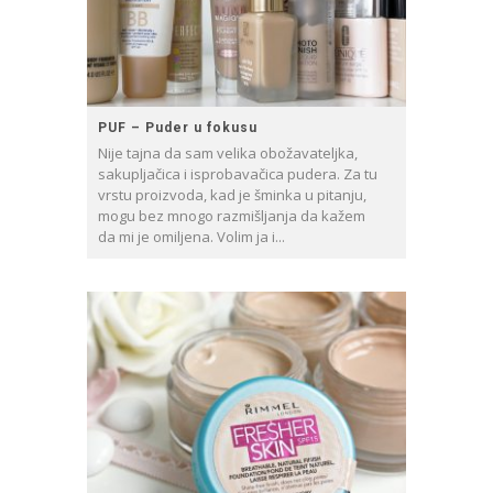
PUF – Puder u fokusu
Nije tajna da sam velika obožavateljka,
sakupljačica i isprobavačica pudera. Za tu
vrstu proizvoda, kad je šminka u pitanju,
mogu bez mnogo razmišljanja da kažem
da mi je omiljena. Volim ja i...