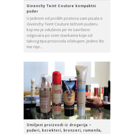
Givenchy Teint Couture kompaktni
puder
U jednom od prošlih postova sam pisala o
Givenchy Teint Couture tečnom puderu
koji me je oduševio jer mi savršeno
odgovara po svim stavkama koje od
takvog tipa proizvoda očekujem. Jedino što
me nije...
Omiljeni proizvodi iz drogerija –
puderi, korektori, bronzeri, rumenila,