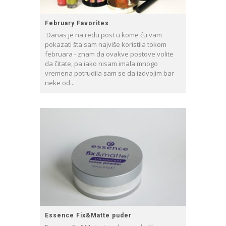
February Favorites
Danas je na redu post u kome ću vam
pokazati šta sam najviše koristila tokom
februara - znam da ovakve postove volite
da čitate, pa iako nisam imala mnogo
vremena potrudila sam se da izdvojim bar
neke od...
Essence Fix&Matte puder