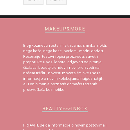
MAKEUP&MORE
Blog kozmetici i ostalim sitnicama: šminka, nokti,
nega kože, nega kose, parfemi, modni dodaci.
Recenzije, testovi i opisi proizvoda, saveti i
preporuke u vezi lepote, odgovori na pitanja
čitalaca, beauty trendovi i novi proizvodi na
našem tržištu, novosti iz sveta šminke i nege,
informacije o novim kolekcijama najpoznatijih,
ali i onih manje poznatih domaćih i stranih
proizvođača kozmetike.
BEAUTY>>>INBOX
PRIJAVITE se da informacije o novim postovima i