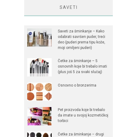
SAVETI
Saveti za šminkanje – Kako
odabrati savršen puder, treći
deo (puderi prema tipu kože,
moji omiljeni puderi)
Četke za šminkanje – 5
osnovnih koje bi trebalo imati
(plus još 5 za svaki slučaj)
Osnovno o bronzerima
Pet proizvoda koje bi trebalo
da imate u svojoj kozmetičkoj
torbici
Četke za šminkanje – drugi