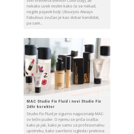
svih vremena (Revlon ColorStay), ali
nekako uvek mislim kako će se nekad,
negde pojaviti bolji :) Bourjois Always
Fabulous zvučao je kao dobar kandidat,
pa sam...
MAC Studio Fix Fluid i novi Studio Fix
24hr korektor
Studio Fix Fluid je sigurno najpoznatiji MAC-
ov tečni puder. O njemu se priča svašta:
kako je jak, kako je samo za profesionalnu
upotrebu, kako savršeno izgleda i prekriva