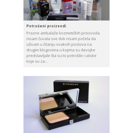
Potrošeni proizvodi
Prazne ambalaže kozmetičkih proizvoda
nisam čuvala sve dok nisam počela da
uživam u čitanju ovakvih postova na
drugim blogovima u kojima su devojke
predstavljale šta su to potrošile i utiske
koje su za...