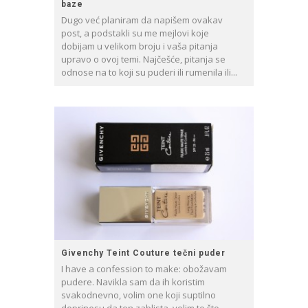
baze
Dugo već planiram da napišem ovakav
post, a podstakli su me mejlovi koje
dobijam u velikom broju i vaša pitanja
upravo o ovoj temi. Najčešće, pitanja se
odnose na to koji su puderi ili rumenila ili...
Givenchy Teint Couture tečni puder
I have a confession to make: obožavam
pudere. Navikla sam da ih koristim
svakodnevno, volim one koji suptilno
doprinesu da ten zablista, volim to što