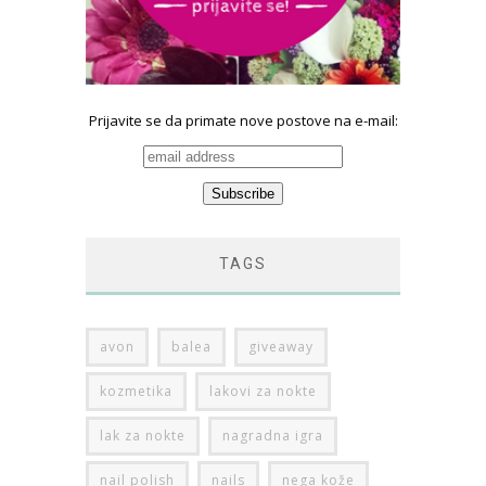
Prijavite se da primate nove postove na e-mail:
TAGS
avon
balea
giveaway
kozmetika
lakovi za nokte
lak za nokte
nagradna igra
nail polish
nails
nega kože