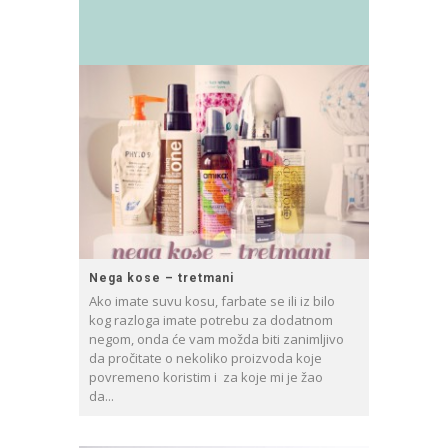
Nega kose – tretmani
Ako imate suvu kosu, farbate se ili iz bilo
kog razloga imate potrebu za dodatnom
negom, onda će vam možda biti zanimljivo
da pročitate o nekoliko proizvoda koje
povremeno koristim i za koje mi je žao
da...