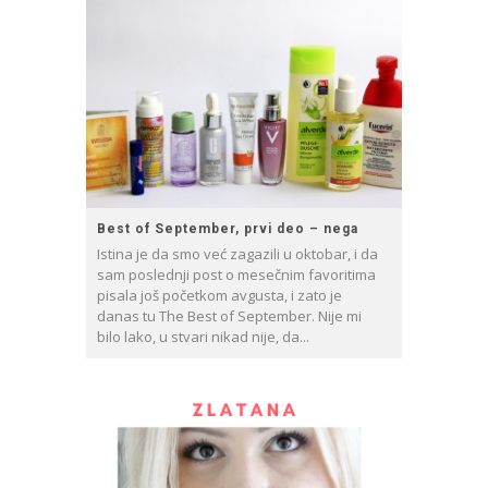
Best of September, prvi deo – nega
Istina je da smo već zagazili u oktobar, i da
sam poslednji post o mesečnim favoritima
pisala još početkom avgusta, i zato je
danas tu The Best of September. Nije mi
bilo lako, u stvari nikad nije, da...