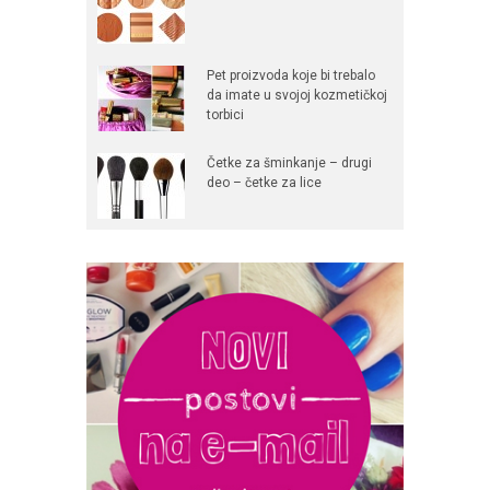
Pet proizvoda koje bi trebalo
da imate u svojoj kozmetičkoj
torbici
Četke za šminkanje – drugi
deo – četke za lice