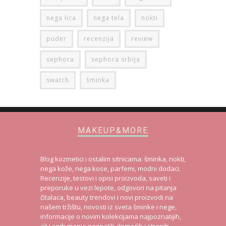
nega lica
nega tela
nokti
puder
recenzija
review
sephora
sephora srbija
swatch
šminka
MAKEUP&MORE
Blog kozmetici i ostalim sitnicama: šminka, nokti,
nega kože, nega kose, parfemi, modni dodaci.
Recenzije, testovi i opisi proizvoda, saveti i
preporuke u vezi lepote, odgovori na pitanja
čitalaca, beauty trendovi i novi proizvodi na
našem tržištu, novosti iz sveta šminke i nege,
informacije o novim kolekcijama najpoznatijih,
ali i onih manje poznatih domaćih i stranih