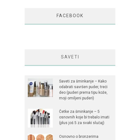
FACEBOOK
SAVETI
Saveti za šminkanje – Kako
odabrati savršen puder, treći
deo (puderi prema tipu kože,
moji omiljeni puderi)
Četke za šminkanje – 5
osnovnih koje bi trebalo imati
(plus još 5 za svaki slučaj)
Osnovno o bronzerima