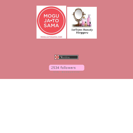
O blogu
O meni
Linkovi
Vaše recenzije
Kontakt