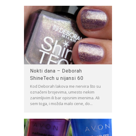
Nokti dana – Deborah
ShineTech u nijansi 60
Kod Deborah lakova me nervira što su
označeni brojevima, umesto nekim
zanimljivim ili bar opisnim imenima. Ali
sem toga, i možda malo cene, do...