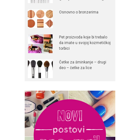
Osnovno o bronzerima
Pet proizvoda koje bi trebalo
da imate u svojoj kozmetičkoj
torbici
Četke za šminkanje – drugi
deo – četke za lice