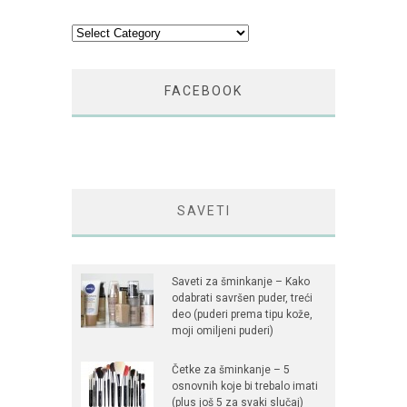
Kategorije
FACEBOOK
SAVETI
Saveti za šminkanje – Kako
odabrati savršen puder, treći
deo (puderi prema tipu kože,
moji omiljeni puderi)
Četke za šminkanje – 5
osnovnih koje bi trebalo imati
(plus još 5 za svaki slučaj)