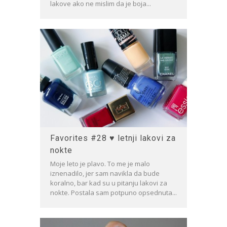
lakove ako ne mislim da je boja...
Favorites #28 ♥ letnji lakovi za
nokte
Moje leto je plavo. To me je malo
iznenadilo, jer sam navikla da bude
koralno, bar kad su u pitanju lakovi za
nokte. Postala sam potpuno opsednuta...