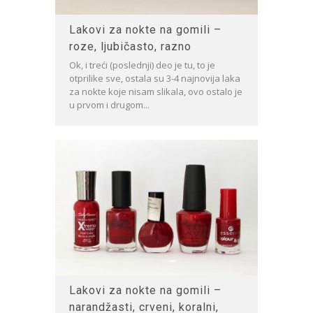
Lakovi za nokte na gomili –
roze, ljubičasto, razno
Ok, i treći (poslednji) deo je tu, to je
otprilike sve, ostala su 3-4 najnovija laka
za nokte koje nisam slikala, ovo ostalo je
u prvom i drugom...
Lakovi za nokte na gomili –
narandžasti, crveni, koralni,