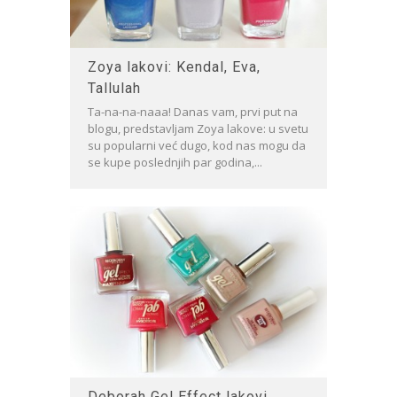
Zoya lakovi: Kendal, Eva,
Tallulah
Ta-na-na-naaa! Danas vam, prvi put na
blogu, predstavljam Zoya lakove: u svetu
su popularni već dugo, kod nas mogu da
se kupe poslednjih par godina,...
Deborah Gel Effect lakovi