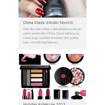
China Glaze zimski favoriti
Ono što ćete videti u današnjem postu je
samo jedan deo China Glaze lakova za
nokte koje načešće koristim zimi: jedna
sam od onih koji lakove...
Holiday kolekcije 2013