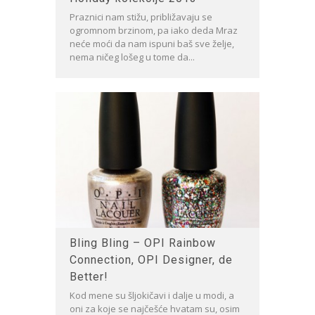
Praznici nam stižu, približavaju se
ogromnom brzinom, pa iako deda Mraz
neće moći da nam ispuni baš sve želje,
nema ničeg lošeg u tome da...
Bling Bling – OPI Rainbow
Connection, OPI Designer, de
Better!
Kod mene su šljokičavi i dalje u modi, a
oni za koje se najčešće hvatam su, osim