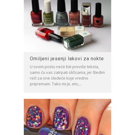
Omiljeni jesenji lakovi za nokte
U ovom postu neće biti previše teksta,
samo ću vas zatrpati sličicama, jer štedim
reči za one sledeće koje vredno
pripremam. Tako mi je, eto,...