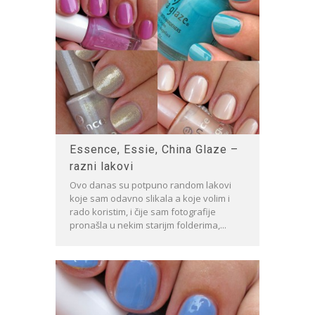
Essence, Essie, China Glaze –
razni lakovi
Ovo danas su potpuno random lakovi
koje sam odavno slikala a koje volim i
rado koristim, i čije sam fotografije
pronašla u nekim starijm folderima,...