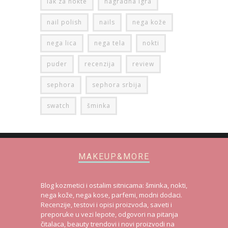
lak za nokte
nagradna igra
nail polish
nails
nega kože
nega lica
nega tela
nokti
puder
recenzija
review
sephora
sephora srbija
swatch
šminka
MAKEUP&MORE
Blog kozmetici i ostalim sitnicama: šminka, nokti,
nega kože, nega kose, parfemi, modni dodaci.
Recenzije, testovi i opisi proizvoda, saveti i
preporuke u vezi lepote, odgovori na pitanja
čitalaca, beauty trendovi i novi proizvodi na