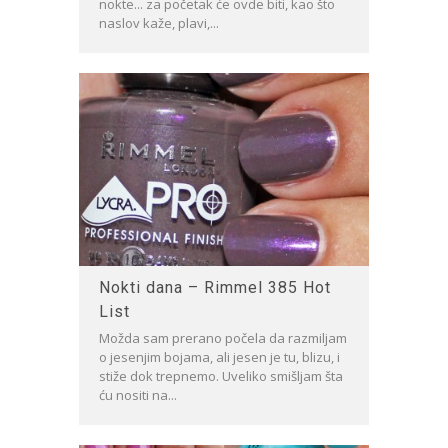
nokte... za početak će ovde biti, kao što
naslov kaže, plavi,...
Nokti dana – Rimmel 385 Hot
List
Možda sam prerano počela da razmiljam
o jesenjim bojama, ali jesen je tu, blizu, i
stiže dok trepnemo. Uveliko smišljam šta
ću nositi na...