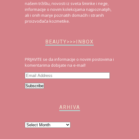
našem tržištu, novosti iz sveta šminke i nege,
informacije o novim kolekcijama najpoznatijih,
ali i onih manje poznatih domaćih i stranih
proizvođača kozmetike.
BEAUTY>>>INBOX
PRIJAVITE se da informacije o novim postovima i
komentarima dobijate na e-mail!
Email
Address
Subscribe
ARHIVA
Arhiva