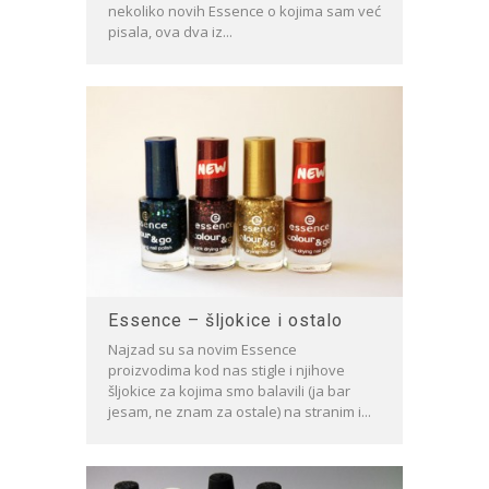
nekoliko novih Essence o kojima sam već
pisala, ova dva iz...
Essence – šljokice i ostalo
Najzad su sa novim Essence
proizvodima kod nas stigle i njihove
šljokice za kojima smo balavili (ja bar
jesam, ne znam za ostale) na stranim i...