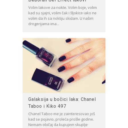
Volim lakove za nokte. Volim boje, volim
kad su sjajni, volim čak i šljokice iako ne
volim da ih sa noktiju skidam. U našim
drogerijama ima...
Galaksija u bočici laka: Chanel
Taboo i Kiko 497
Chanel Taboo me je zainteresovao još
kad se pojavio, proleća prošle godine.
Nemam običaj da kupujem skuplje