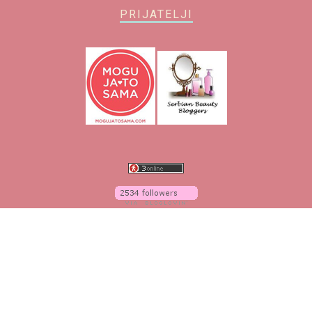
PRIJATELJI
O blogu
O meni