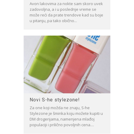
Avon lakovima za nokte sam skoro uvek
zadovoljna, a i u poslednje vreme se
može reći da prate trendove kad su boje
u pitanju, pa tako obično...
Novi S-he stylezone!
Za one koji možda ne znaju, S-he
Stylezone je šminka koju možete kupiti u
DM drogerijama, namenjena mlađoj
populaciji i prilično povoljnih cena....