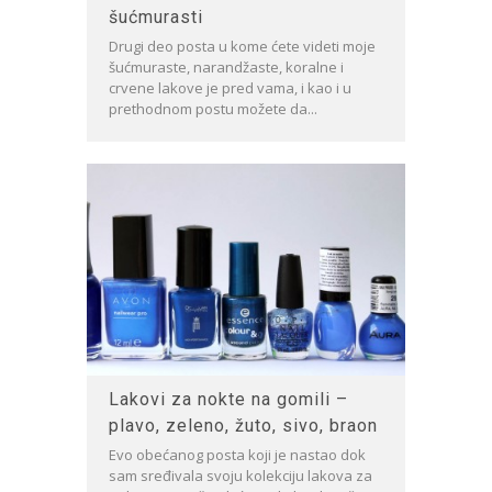
šućmurasti
Drugi deo posta u kome ćete videti moje
šućmuraste, narandžaste, koralne i
crvene lakove je pred vama, i kao i u
prethodnom postu možete da...
Lakovi za nokte na gomili –
plavo, zeleno, žuto, sivo, braon
Evo obećanog posta koji je nastao dok
sam sređivala svoju kolekciju lakova za