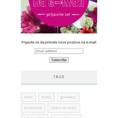
Prijavite se da primate nove postove na e-mail:
TAGS
avon
balea
giveaway
kozmetika
lakovi za nokte