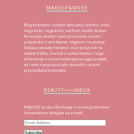
MAKEUP&MORE
Blog kozmetici i ostalim sitnicama: šminka, nokti,
nega kože, nega kose, parfemi, modni dodaci.
Recenzije, testovi i opisi proizvoda, saveti i
preporuke u vezi lepote, odgovori na pitanja
čitalaca, beauty trendovi i novi proizvodi na
našem tržištu, novosti iz sveta šminke i nege,
informacije o novim kolekcijama najpoznatijih,
ali i onih manje poznatih domaćih i stranih
proizvođača kozmetike.
BEAUTY>>>INBOX
PRIJAVITE se da informacije o novim postovima i
komentarima dobijate na e-mail!
Email
Address
Subscribe