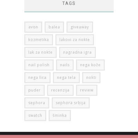
TAGS
avon
balea
giveaway
kozmetika
lakovi za nokte
lak za nokte
nagradna igra
nail polish
nails
nega kože
nega lica
nega tela
nokti
puder
recenzija
review
sephora
sephora srbija
swatch
šminka