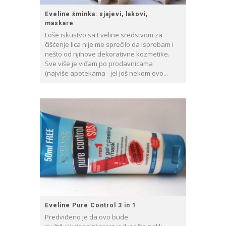
Eveline šminka: sjajevi, lakovi,
maskare
Loše iskustvo sa Eveline sredstvom za
čišćenje lica nije me sprečilo da isprobam i
nešto od njihove dekorativne kozmetike.
Sve više je viđam po prodavnicama
(najviše apotekama - jel još nekom ovo...
Eveline Pure Control 3 in 1
Predviđeno je da ovo bude