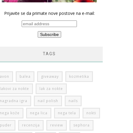
Prijavite se da primate nove postove na e-mail:
TAGS
avon
balea
giveaway
kozmetika
lakovi za nokte
lak za nokte
nagradna igra
nail polish
nails
nega kože
nega lica
nega tela
nokti
puder
recenzija
review
sephora