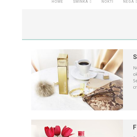
HOME
ŠMINKA
NOKTI
NEGA
S
No
o
Se
cr
F