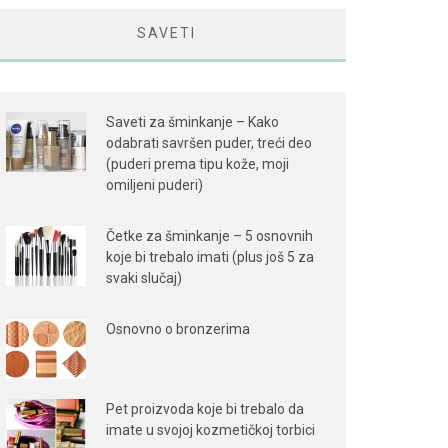
SAVETI
Saveti za šminkanje – Kako
odabrati savršen puder, treći deo
(puderi prema tipu kože, moji
omiljeni puderi)
Četke za šminkanje – 5 osnovnih
koje bi trebalo imati (plus još 5 za
svaki slučaj)
Osnovno o bronzerima
Pet proizvoda koje bi trebalo da
imate u svojoj kozmetičkoj torbici