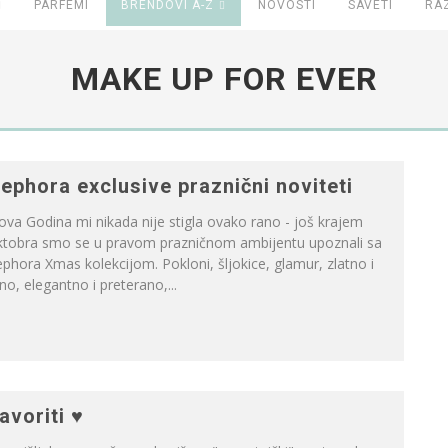
PARFEMI
BRENDOVI A-Z
NOVOSTI
SAVETI
RA
MAKE UP FOR EVER
ephora exclusive praznični noviteti
va Godina mi nikada nije stigla ovako rano - još krajem
ktobra smo se u pravom prazničnom ambijentu upoznali sa
phora Xmas kolekcijom. Pokloni, šljokice, glamur, zlatno i
no, elegantno i preterano,...
avoriti ♥