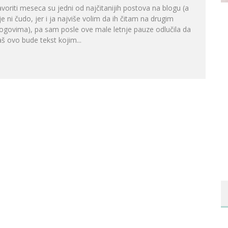
voriti meseca su jedni od najčitanijih postova na blogu (a
je ni čudo, jer i ja najviše volim da ih čitam na drugim
ogovima), pa sam posle ove male letnje pauze odlučila da
š ovo bude tekst kojim...