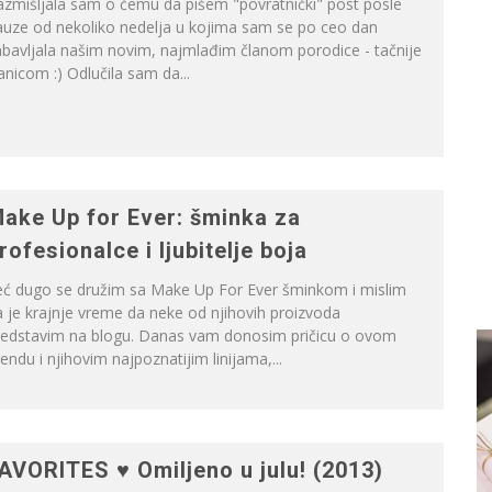
azmišljala sam o čemu da pišem "povratnički" post posle
auze od nekoliko nedelja u kojima sam se po ceo dan
bavljala našim novim, najmlađim članom porodice - tačnije
anicom :) Odlučila sam da...
ake Up for Ever: šminka za
rofesionalce i ljubitelje boja
eć dugo se družim sa Make Up For Ever šminkom i mislim
 je krajnje vreme da neke od njihovih proizvoda
redstavim na blogu. Danas vam donosim pričicu o ovom
endu i njihovim najpoznatijim linijama,...
AVORITES ♥ Omiljeno u julu! (2013)