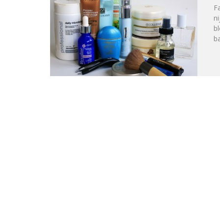
Fa
ni
bl
ba