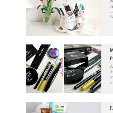
R
p
za
čl
M
p
V
da
p
br
F