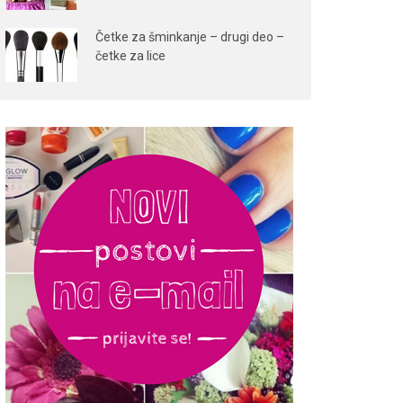
Četke za šminkanje – drugi deo –
četke za lice