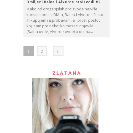
Omiljeni Balea i Alverde proizvodi #2
Kako od drogerijskih proizvoda najviše
koristim one iz DM-a, Balea i Alverde, često
ih kupujem i isprobavam, a i prošli postovi
koji sam pre nekoliko meseci objavila
(Balea ovde, Alverde ovde) o onima...
1
2