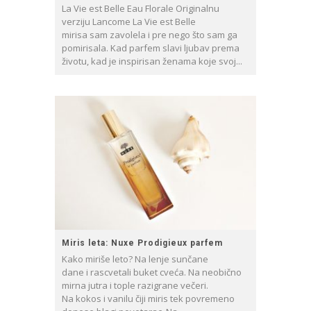
La Vie est Belle Eau Florale Originalnu
verziju Lancome La Vie est Belle
mirisa sam zavolela i pre nego što sam ga
pomirisala. Kad parfem slavi ljubav prema
životu, kad je inspirisan ženama koje svoj...
Miris leta: Nuxe Prodigieux parfem
Kako miriše leto? Na lenje sunčane
dane i rascvetali buket cveća. Na neobično
mirna jutra i tople razigrane večeri.
Na kokos i vanilu čiji miris tek povremeno