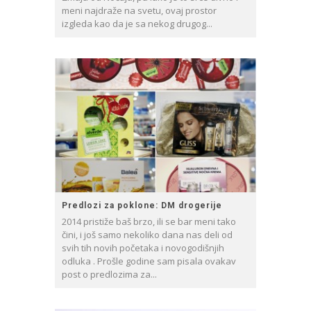
meni najdraže na svetu, ovaj prostor
izgleda kao da je sa nekog drugog...
Predlozi za poklone: DM drogerije
2014 pristiže baš brzo, ili se bar meni tako
čini, i još samo nekoliko dana nas deli od
svih tih novih početaka i novogodišnjih
odluka . Prošle godine sam pisala ovakav
post o predlozima za...