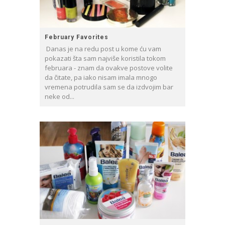
February Favorites
Danas je na redu post u kome ću vam
pokazati šta sam najviše koristila tokom
februara - znam da ovakve postove volite
da čitate, pa iako nisam imala mnogo
vremena potrudila sam se da izdvojim bar
neke od...