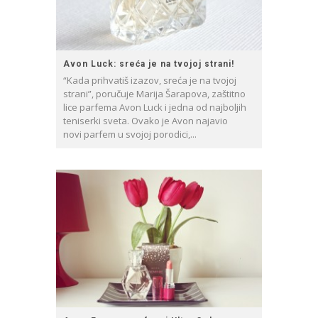
Avon Luck: sreća je na tvojoj strani!
“Kada prihvatiš izazov, sreća je na tvojoj
strani”, poručuje Marija Šarapova, zaštitno
lice parfema Avon Luck i jedna od najboljih
teniserki sveta. Ovako je Avon najavio
novi parfem u svojoj porodici,...