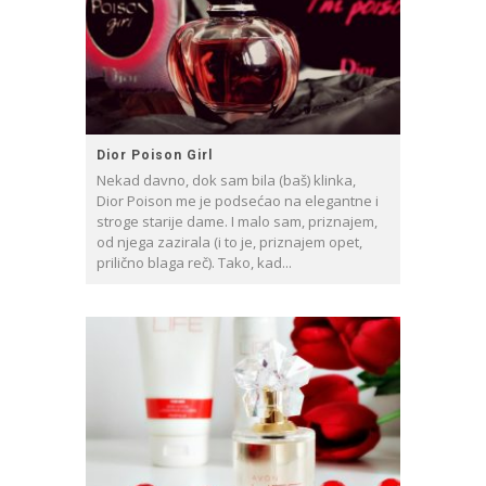
Dior Poison Girl
Nekad davno, dok sam bila (baš) klinka,
Dior Poison me je podsećao na elegantne i
stroge starije dame. I malo sam, priznajem,
od njega zazirala (i to je, priznajem opet,
prilično blaga reč). Tako, kad...