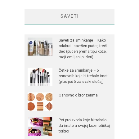
SAVETI
Saveti za šminkanje – Kako
odabrati savršen puder, treći
deo (puderi prema tipu kože,
moji omiljeni puderi)
Četke za šminkanje – 5
osnovnih koje bi trebalo imati
(plus još 5 za svaki slučaj)
Osnovno o bronzerima
Pet proizvoda koje bi trebalo
da imate u svojoj kozmetičkoj
torbici