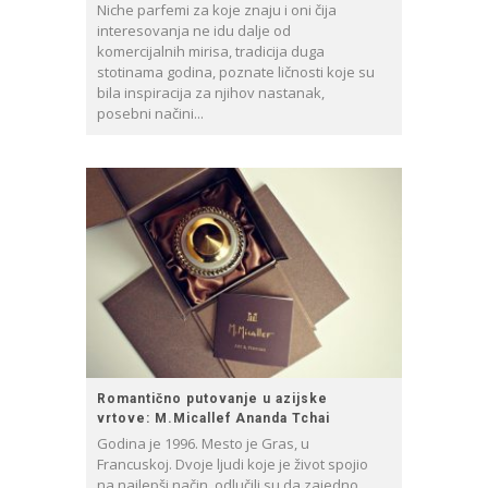
Niche parfemi za koje znaju i oni čija
interesovanja ne idu dalje od
komercijalnih mirisa, tradicija duga
stotinama godina, poznate ličnosti koje su
bila inspiracija za njihov nastanak,
posebni načini...
Romantično putovanje u azijske
vrtove: M.Micallef Ananda Tchai
Godina je 1996. Mesto je Gras, u
Francuskoj. Dvoje ljudi koje je život spojio
na najlepši način, odlučili su da zajedno