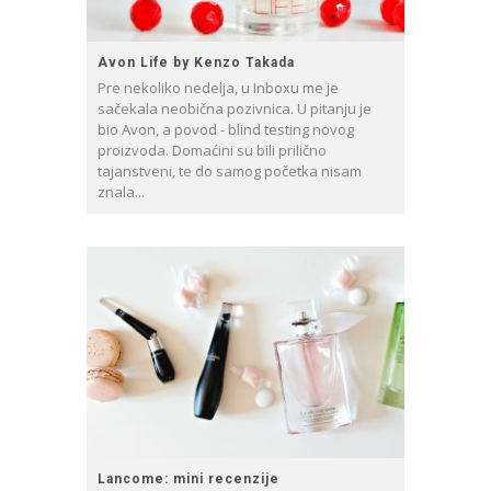
Avon Life by Kenzo Takada
Pre nekoliko nedelja, u Inboxu me je
sačekala neobična pozivnica. U pitanju je
bio Avon, a povod - blind testing novog
proizvoda. Domaćini su bili prilično
tajanstveni, te do samog početka nisam
znala...
Lancome: mini recenzije