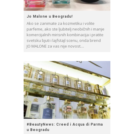
Jo Malone u Beogradu!
Ako se zanimate za kozmetiku i volite
parfeme, ako ste ljubitelj neobičnih i manje
komercijalnih mirisnih kombinacija i pratite
svetsku bjuti i lajfstajl scenu, onda brend
JO MALONE za vas nije novost....
#BeautyNews: Creed i Acqua di Parma
u Beogradu