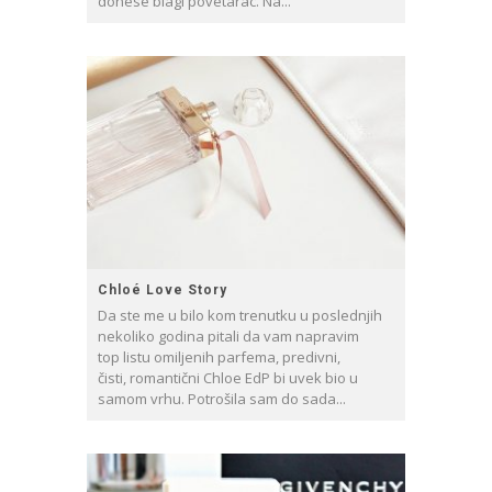
donese blagi povetarac. Na...
Chloé Love Story
Da ste me u bilo kom trenutku u poslednjih
nekoliko godina pitali da vam napravim
top listu omiljenih parfema, predivni,
čisti, romantični Chloe EdP bi uvek bio u
samom vrhu. Potrošila sam do sada...