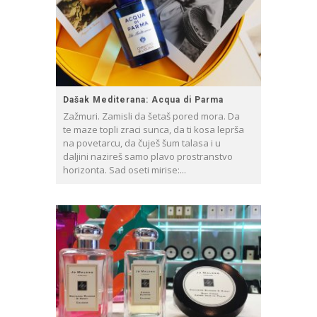
Dašak Mediterana: Acqua di Parma
Zažmuri. Zamisli da šetaš pored mora. Da
te maze topli zraci sunca, da ti kosa leprša
na povetarcu, da čuješ šum talasa i u
daljini nazireš samo plavo prostranstvo
horizonta. Sad oseti mirise:...