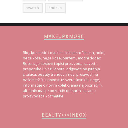
swatch
šminka
MAKEUP&MORE
Blog kozmetici i ostalim sitnicama: šminka, nokti,
nega kože, nega kose, parfemi, modni dodaci.
Recenzije, testovi i opisi proizvoda, saveti i
preporuke u vezi lepote, odgovori na pitanja
čitalaca, beauty trendovi i novi proizvodi na
našem tržištu, novosti iz sveta šminke i nege,
informacije o novim kolekcijama najpoznatijih,
ali i onih manje poznatih domaćih i stranih
proizvođača kozmetike.
BEAUTY>>>INBOX