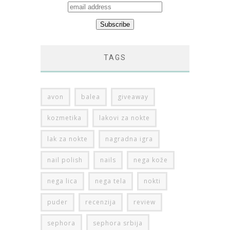
TAGS
avon
balea
giveaway
kozmetika
lakovi za nokte
lak za nokte
nagradna igra
nail polish
nails
nega kože
nega lica
nega tela
nokti
puder
recenzija
review
sephora
sephora srbija