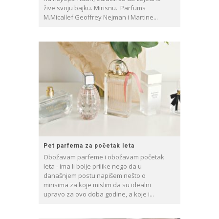
žive svoju bajku. Mirisnu. Parfums
M.Micallef Geoffrey Nejman i Martine...
Pet parfema za početak leta
Obožavam parfeme i obožavam početak
leta - ima li bolje prilike nego da u
današnjem postu napišem nešto o
mirisima za koje mislim da su idealni
upravo za ovo doba godine, a koje i...