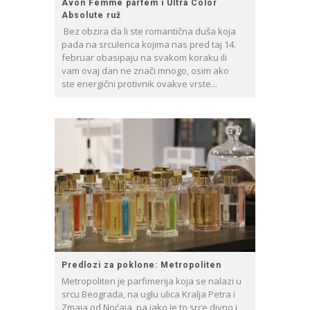
Avon Femme parfem i Ultra Color
Absolute ruž
Bez obzira da li ste romantična duša koja
pada na srculenca kojima nas pred taj 14.
februar obasipaju na svakom koraku ili
vam ovaj dan ne znači mnogo, osim ako
ste energični protivnik ovakve vrste...
Predlozi za poklone: Metropoliten
Metropoliten je parfimerija koja se nalazi u
srcu Beograda, na uglu ulica Kralja Petra i
Zmaja od Noćaja, pa iako je to srce divno i