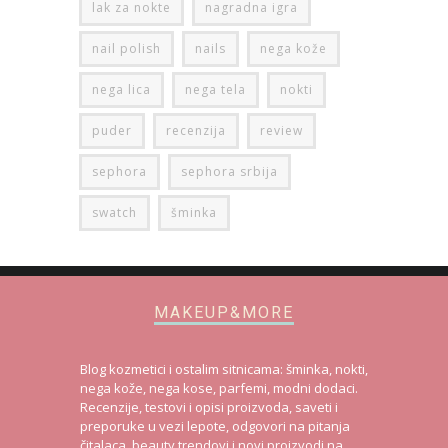
lak za nokte
nagradna igra
nail polish
nails
nega kože
nega lica
nega tela
nokti
puder
recenzija
review
sephora
sephora srbija
swatch
šminka
MAKEUP&MORE
Blog kozmetici i ostalim sitnicama: šminka, nokti,
nega kože, nega kose, parfemi, modni dodaci.
Recenzije, testovi i opisi proizvoda, saveti i
preporuke u vezi lepote, odgovori na pitanja
čitalaca, beauty trendovi i novi proizvodi na