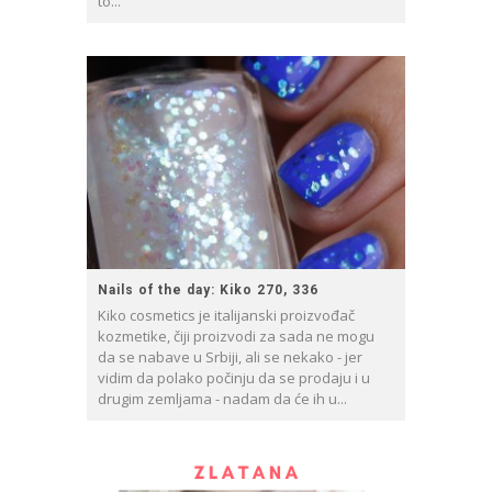
to...
Nails of the day: Kiko 270, 336
Kiko cosmetics je italijanski proizvođač
kozmetike, čiji proizvodi za sada ne mogu
da se nabave u Srbiji, ali se nekako - jer
vidim da polako počinju da se prodaju i u
drugim zemljama - nadam da će ih u...