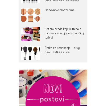
Osnovno o bronzerima
Pet proizvoda koje bi trebalo
da imate u svojoj kozmetičkoj
torbici
Četke za šminkanje – drugi
deo – četke za lice