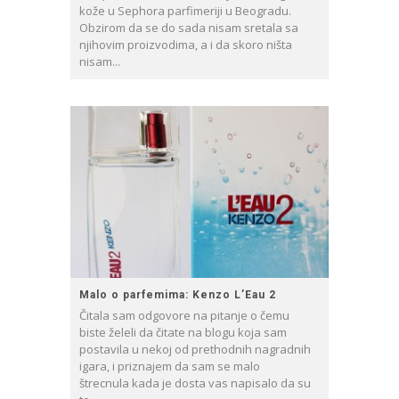
kože u Sephora parfimeriji u Beogradu.
Obzirom da se do sada nisam sretala sa
njihovim proizvodima, a i da skoro ništa
nisam...
Malo o parfemima: Kenzo L’Eau 2
Čitala sam odgovore na pitanje o čemu
biste želeli da čitate na blogu koja sam
postavila u nekoj od prethodnih nagradnih
igara, i priznajem da sam se malo
štrecnula kada je dosta vas napisalo da su