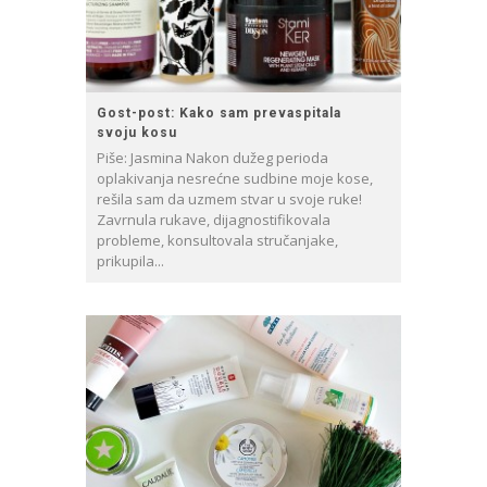
Gost-post: Kako sam prevaspitala
svoju kosu
Piše: Jasmina Nakon dužeg perioda
oplakivanja nesrećne sudbine moje kose,
rešila sam da uzmem stvar u svoje ruke!
Zavrnula rukave, dijagnostifikovala
probleme, konsultovala stručanjake,
prikupila...