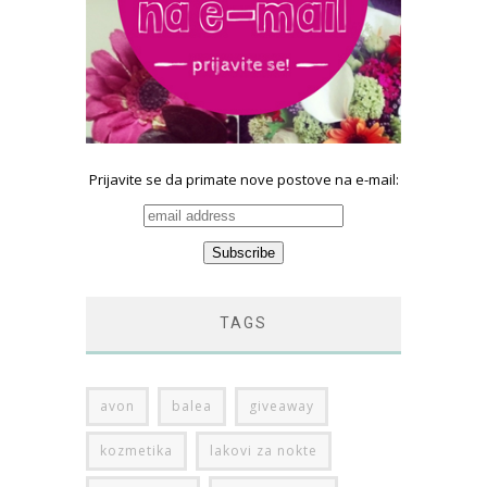
Prijavite se da primate nove postove na e-mail:
TAGS
avon
balea
giveaway
kozmetika
lakovi za nokte