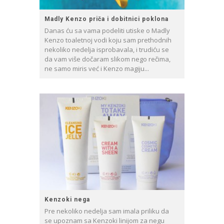
Madly Kenzo priča i dobitnici poklona
Danas ću sa vama podeliti utiske o Madly
Kenzo toaletnoj vodi koju sam prethodnih
nekoliko nedelja isprobavala, i trudiću se
da vam više dočaram slikom nego rečima,
ne samo miris već i Kenzo magiju...
Kenzoki nega
Pre nekoliko nedelja sam imala priliku da
se upoznam sa Kenzoki linijom za negu