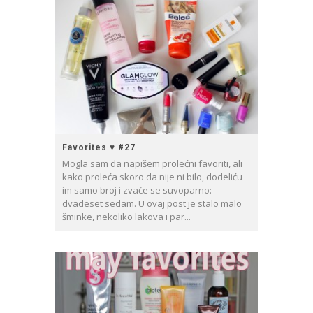
Favorites ♥ #27
Mogla sam da napišem prolećni favoriti, ali
kako proleća skoro da nije ni bilo, dodeliću
im samo broj i zvaće se suvoparno:
dvadeset sedam. U ovaj post je stalo malo
šminke, nekoliko lakova i par...