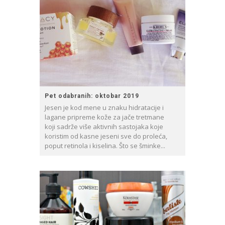
Pet odabranih: oktobar 2019
Jesen je kod mene u znaku hidratacije i
lagane pripreme kože za jače tretmane
koji sadrže više aktivnih sastojaka koje
koristim od kasne jeseni sve do proleća,
poput retinola i kiselina. Što se šminke...