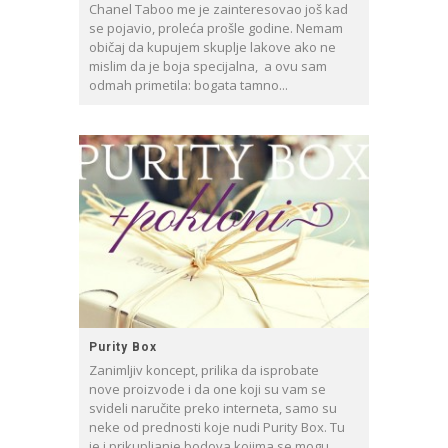
Chanel Taboo me je zainteresovao još kad
se pojavio, proleća prošle godine. Nemam
običaj da kupujem skuplje lakove ako ne
mislim da je boja specijalna, a ovu sam
odmah primetila: bogata tamno...
Purity Box
Zanimljiv koncept, prilika da isprobate
nove proizvode i da one koji su vam se
svideli naručite preko interneta, samo su
neke od prednosti koje nudi Purity Box. Tu
je i prikupljanje bodova kojima se mogu...