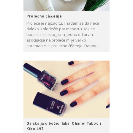
Prolećno čišćenje
Proleće je najzad tu, i nadam se da neće
daleko u sledećih par meseci :) Dok se
budim iz zimskog sna, jedna od prvih
asocijacija na proleće mi je veliko
spremanje. Ili prolećno čišćenje. Danas...
Galaksija u bočici laka: Chanel Taboo i
Kiko 497