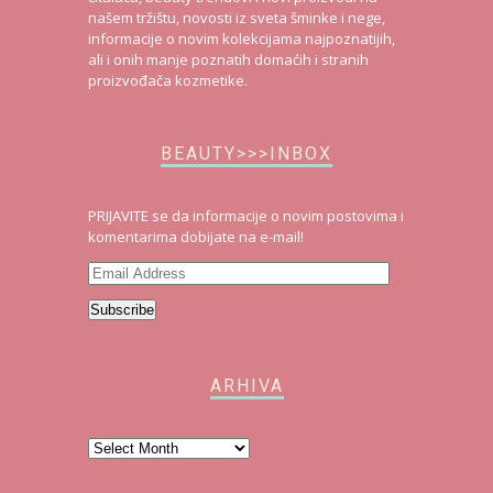
našem tržištu, novosti iz sveta šminke i nege,
informacije o novim kolekcijama najpoznatijih,
ali i onih manje poznatih domaćih i stranih
proizvođača kozmetike.
BEAUTY>>>INBOX
PRIJAVITE se da informacije o novim postovima i
komentarima dobijate na e-mail!
Email
Address
Subscribe
ARHIVA
Arhiva