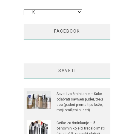
Kategorije
FACEBOOK
SAVETI
Saveti za šminkanje – Kako
odabrati savršen puder, treći
deo (puderi prema tipu kože,
moji omiljeni puderi)
Četke za šminkanje – 5
osnovnih koje bi trebalo imati
(plus još 5 za svaki slučaj)