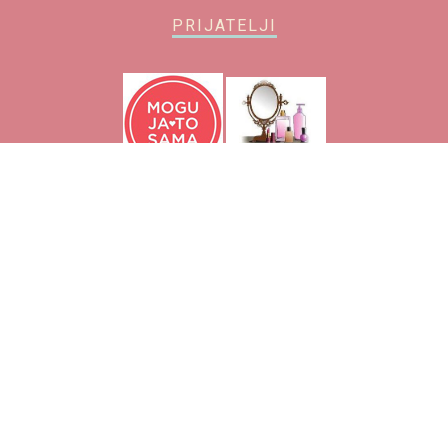
PRIJATELJI
O blogu
O meni