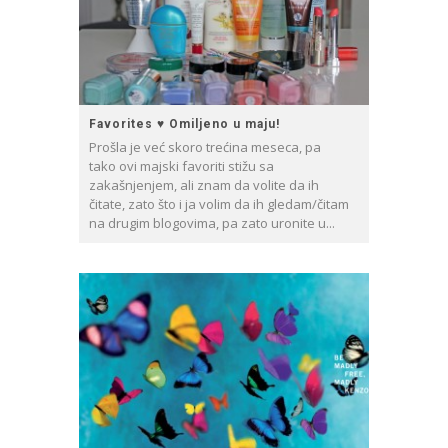
Favorites ♥ Omiljeno u maju!
Prošla je već skoro trećina meseca, pa
tako ovi majski favoriti stižu sa
zakašnjenjem, ali znam da volite da ih
čitate, zato što i ja volim da ih gledam/čitam
na drugim blogovima, pa zato uronite u...