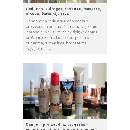
Omiljeno iz drogerija: senke, maskare,
olovke, karmini, četke
Danas je na redu drugi deo posta o
proizvodima pristupačnih cena koje sam
isprobala i koji su mi se svideli; već sam u
prošlom tekstu u kome sam pisala o
puderima, rumenilima, bronzerima,
hajlajterima i...
Omiljeni proizvodi iz drogerija –
puderi, korektori, bronzeri, rumenila,