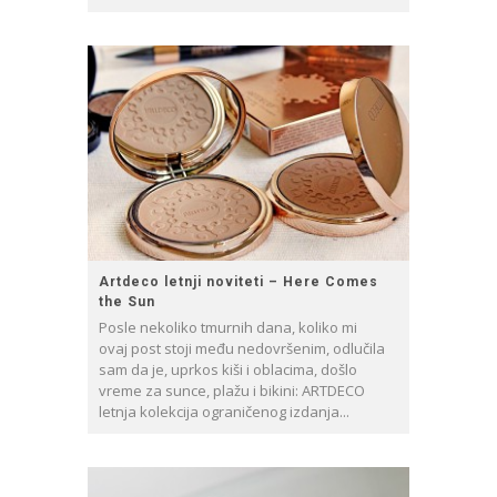
Artdeco letnji noviteti – Here Comes
the Sun
Posle nekoliko tmurnih dana, koliko mi
ovaj post stoji među nedovršenim, odlučila
sam da je, uprkos kiši i oblacima, došlo
vreme za sunce, plažu i bikini: ARTDECO
letnja kolekcija ograničenog izdanja...