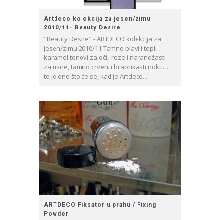
Artdeco kolekcija za jesen/zimu
2010/11- Beauty Desire
"Beauty Desire" - ARTDECO kolekcija za
jesen/zimu 2010/11 Tamno plavi i topli
karamel tonovi za oči, roze i narandžasti
za usne, tamno crveni i braonkasti nokti....
to je ono što će se, kad je Artdeco...
ARTDECO Fiksator u prahu / Fixing
Powder