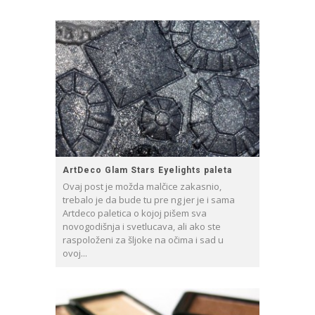
ArtDeco Glam Stars Eyelights paleta
Ovaj post je možda malčice zakasnio,
trebalo je da bude tu pre ng jer je i sama
Artdeco paletica o kojoj pišem sva
novogodišnja i svetlucava, ali ako ste
raspoloženi za šljoke na očima i sad u
ovoj...