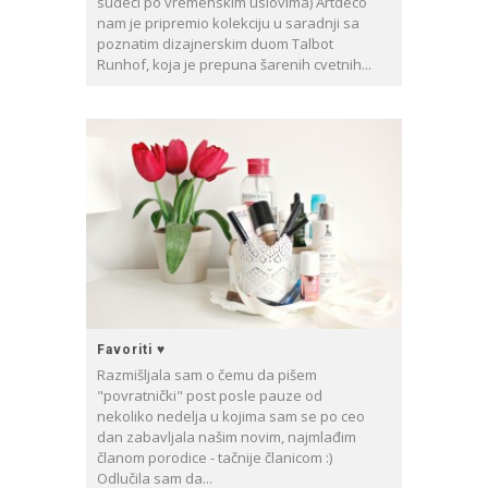
sudeći po vremenskim uslovima) Artdeco
nam je pripremio kolekciju u saradnji sa
poznatim dizajnerskim duom Talbot
Runhof, koja je prepuna šarenih cvetnih...
Favoriti ♥
Razmišljala sam o čemu da pišem
"povratnički" post posle pauze od
nekoliko nedelja u kojima sam se po ceo
dan zabavljala našim novim, najmlađim
članom porodice - tačnije članicom :)
Odlučila sam da...