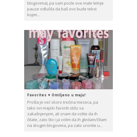
blogovima), pa sam posle ove male letnje
pauze odlučila da baš ovo bude tekst
kojim...
Favorites ♥ Omiljeno u maju!
Prošla je već skoro trećina meseca, pa
tako ovi majski favoriti stižu sa
zakašnjenjem, ali znam da volite da ih
čitate, zato što i ja volim da ih gledam/čitam
na drugim blogovima, pa zato uronite u...