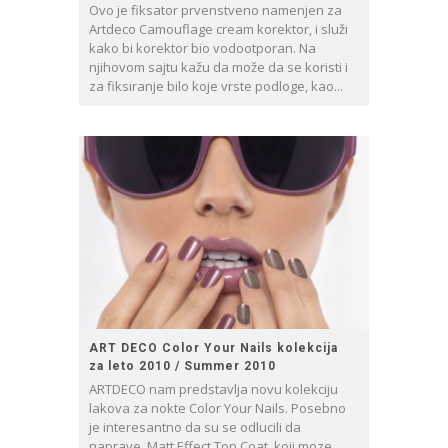
Ovo je fiksator prvenstveno namenjen za
Artdeco Camouflage cream korektor, i služi
kako bi korektor bio vodootporan. Na
njihovom sajtu kažu da može da se koristi i
za fiksiranje bilo koje vrste podloge, kao...
ART DECO Color Your Nails kolekcija
za leto 2010 / Summer 2010
ARTDECO nam predstavlja novu kolekciju
lakova za nokte Color Your Nails. Posebno
je interesantno da su se odlucili da
naprave Matt Effect Top Coat, koji moze