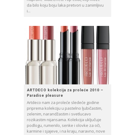
da bilo koju boju laka pretvori u zanimljivu
i...
ARTDECO kolekcija za proleće 2010 –
Paradise pleasure
Artdeco nam za proleće sledeće godine
priprema kolekciju u pastelno ljubičastim,
zelenim, narandžastim i svetlucavo
rozikastim nijansama. Kolekcija uključuje
podlogu, rumenilo, senke i olovke za oči,
karmine i sjajeve, i na kraju, naravno, nove