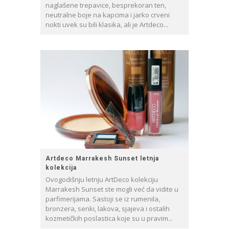
naglašene trepavice, besprekoran ten,
neutralne boje na kapcima i jarko crveni
nokti uvek su bili klasika, ali je Artdeco...
Artdeco Marrakesh Sunset letnja
kolekcija
Ovogodišnju letnju ArtDeco kolekciju
Marrakesh Sunset ste mogli već da vidite u
parfimerijama. Sastoji se iz rumenila,
bronzera, senki, lakova, sjajeva i ostalih
kozmetičkih poslastica koje su u pravim...