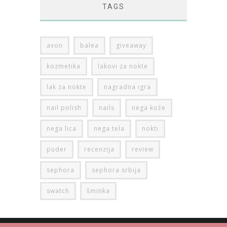
TAGS
avon
balea
giveaway
kozmetika
lakovi za nokte
lak za nokte
nagradna igra
nail polish
nails
nega kože
nega lica
nega tela
nokti
puder
recenzija
review
sephora
sephora srbija
swatch
šminka