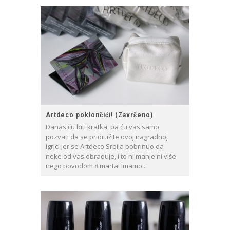
Artdeco poklončići! (Završeno)
Danas ću biti kratka, pa ću vas samo
pozvati da se pridružite ovoj nagradnoj
igrici jer se Artdeco Srbija pobrinuo da
neke od vas obraduje, i to ni manje ni više
nego povodom 8.marta! Imamo...