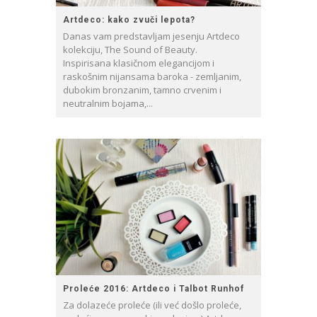
Artdeco: kako zvuči lepota?
Danas vam predstavljam jesenju Artdeco
kolekciju, The Sound of Beauty.
Inspirisana klasičnom elegancijom i
raskošnim nijansama baroka - zemljanim,
dubokim bronzanim, tamno crvenim i
neutralnim bojama,...
Proleće 2016: Artdeco i Talbot Runhof
Za dolazeće proleće (ili već došlo proleće,