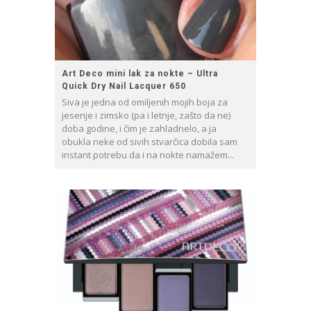
Art Deco mini lak za nokte – Ultra
Quick Dry Nail Lacquer 650
Siva je jedna od omiljenih mojih boja za
jesenje i zimsko (pa i letnje, zašto da ne)
doba godine, i čim je zahladnelo, a ja
obukla neke od sivih stvarčica dobila sam
instant potrebu da i na nokte namažem...