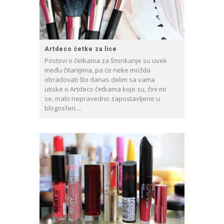
Artdeco četke za lice
Postovi o četkama za šminkanje su uvek
među čitanijima, pa će neke možda
obradovati što danas delim sa vama
utiske o Artdeco četkama koje su, čini mi
se, malo nepravedno zapostavljene u
blogosferi....