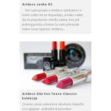
Artdeco senke #2
Već sam pisala o Artdeco senkama i o
tome zašto mi se dopadaju, a kako vidim
da su popularne i među vama, evo još
jednog posta u kome ću vam pokazati
neke nove nijanse. Artdeco...
Artdeco Dita Von Teese Classics
kolekcija
Crvene usne uokvirene olovkom, klasični
crni ajlajner, veštačke ili prirodno