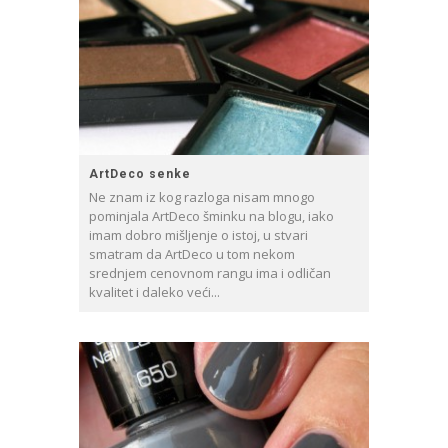
ArtDeco senke
Ne znam iz kog razloga nisam mnogo
pominjala ArtDeco šminku na blogu, iako
imam dobro mišljenje o istoj, u stvari
smatram da ArtDeco u tom nekom
srednjem cenovnom rangu ima i odličan
kvalitet i daleko veći...