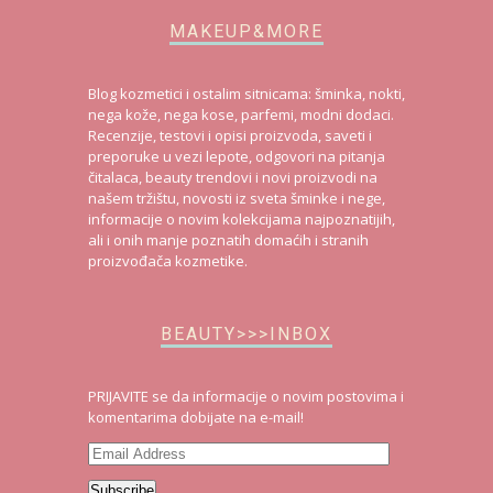
MAKEUP&MORE
Blog kozmetici i ostalim sitnicama: šminka, nokti,
nega kože, nega kose, parfemi, modni dodaci.
Recenzije, testovi i opisi proizvoda, saveti i
preporuke u vezi lepote, odgovori na pitanja
čitalaca, beauty trendovi i novi proizvodi na
našem tržištu, novosti iz sveta šminke i nege,
informacije o novim kolekcijama najpoznatijih,
ali i onih manje poznatih domaćih i stranih
proizvođača kozmetike.
BEAUTY>>>INBOX
PRIJAVITE se da informacije o novim postovima i
komentarima dobijate na e-mail!
Email
Address
Subscribe