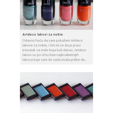
Artdeco lakovi za nokte
Odavno hoću da vam pokažem Artdeco
lakove za nokte, i čini mi se da je pravi
trenutak za malo boja baš danas. Artdeco
lakovi su pri vrhu liste najkvalitetnijih
lakova koje sam do sada imala prilike da...