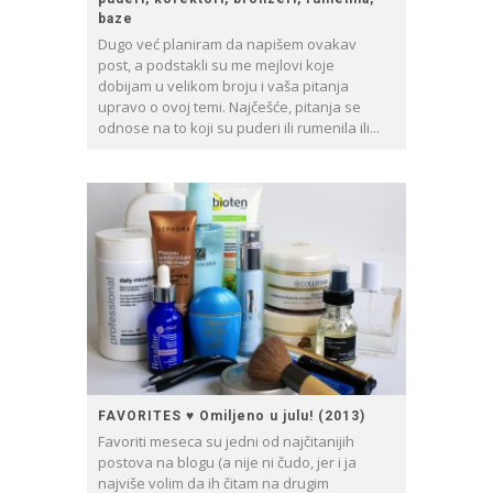
baze
Dugo već planiram da napišem ovakav
post, a podstakli su me mejlovi koje
dobijam u velikom broju i vaša pitanja
upravo o ovoj temi. Najčešće, pitanja se
odnose na to koji su puderi ili rumenila ili...
FAVORITES ♥ Omiljeno u julu! (2013)
Favoriti meseca su jedni od najčitanijih
postova na blogu (a nije ni čudo, jer i ja
najviše volim da ih čitam na drugim