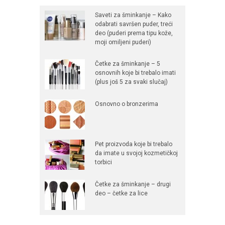
Saveti za šminkanje – Kako
odabrati savršen puder, treći
deo (puderi prema tipu kože,
moji omiljeni puderi)
Četke za šminkanje – 5
osnovnih koje bi trebalo imati
(plus još 5 za svaki slučaj)
Osnovno o bronzerima
Pet proizvoda koje bi trebalo
da imate u svojoj kozmetičkoj
torbici
Četke za šminkanje – drugi
deo – četke za lice