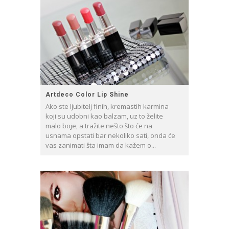
Artdeco Color Lip Shine
Ako ste ljubitelj finih, kremastih karmina
koji su udobni kao balzam, uz to želite
malo boje, a tražite nešto što će na
usnama opstati bar nekoliko sati, onda će
vas zanimati šta imam da kažem o...