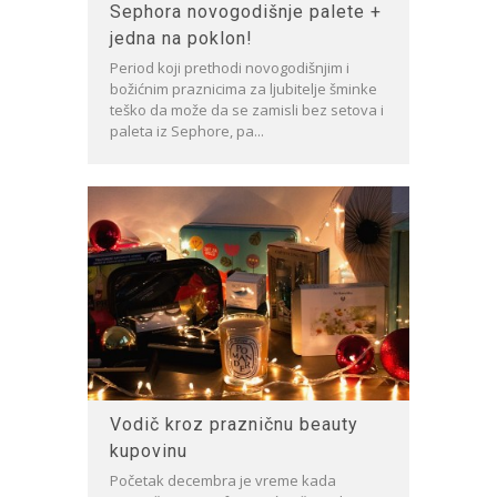
Sephora novogodišnje palete +
jedna na poklon!
Period koji prethodi novogodišnjim i
božićnim praznicima za ljubitelje šminke
teško da može da se zamisli bez setova i
paleta iz Sephore, pa...
Vodič kroz prazničnu beauty
kupovinu
Početak decembra je vreme kada