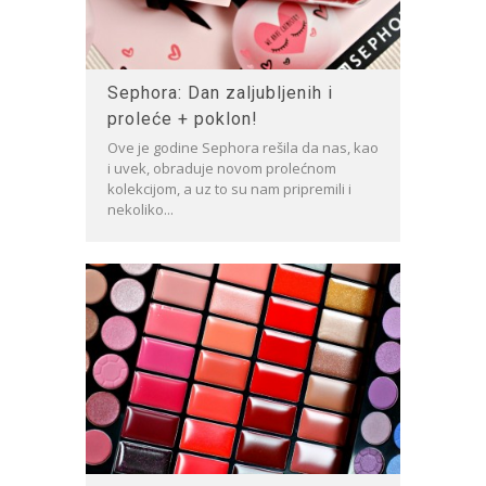
Sephora: Dan zaljubljenih i
proleće + poklon!
Ove je godine Sephora rešila da nas, kao
i uvek, obraduje novom prolećnom
kolekcijom, a uz to su nam pripremili i
nekoliko...