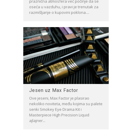
praznična atmosfera već počinje da se
oseća u vazduhu, i pravi je trenutak za
razmišljanje o kupovini poklona....
Jesen uz Max Factor
Ove jeseni, Max Factor je plasirao
nekoliko noviteta, među kojima su palete
senki Smokey Eye Drama Kit i
Masterpiece High Precision Liquid
ajlajner...