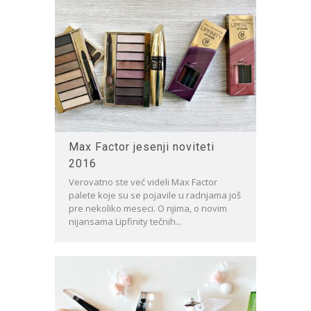
Max Factor jesenji noviteti
2016
Verovatno ste već videli Max Factor
palete koje su se pojavile u radnjama još
pre nekoliko meseci. O njima, o novim
nijansama Lipfinity tečnih...