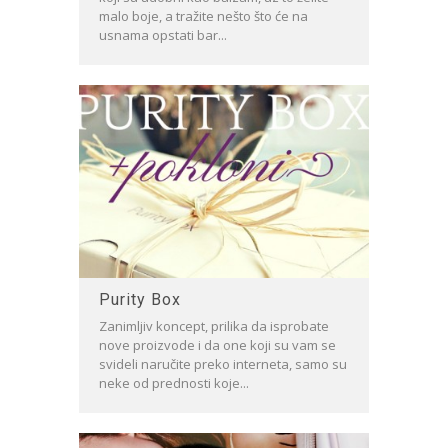
malo boje, a tražite nešto što će na
usnama opstati bar...
Purity Box
Zanimljiv koncept, prilika da isprobate
nove proizvode i da one koji su vam se
svideli naručite preko interneta, samo su
neke od prednosti koje...