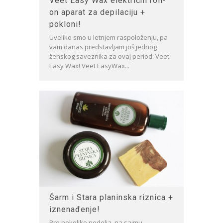
Veet Easy Wax električni roll-
on aparat za depilaciju +
pokloni!
Uveliko smo u letnjem raspoloženju, pa
vam danas predstavljam još jednog
ženskog saveznika za ovaj period: Veet
Easy Wax! Veet EasyWax...
Šarm i Stara planinska riznica +
iznenađenje!
Pre nekoliko nedelja, na sajmu