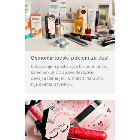
Osmomartovski pokloni za vas!
U današnjem postu neće biti puno priče,
samo poklončići za sve devojčice,
devojke i žene jer... 8. mart :) I naravno,
nije poenta u njemu -...