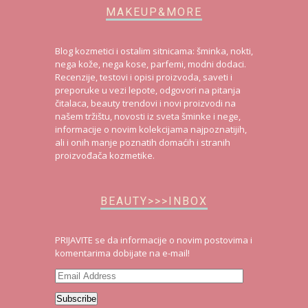
MAKEUP&MORE
Blog kozmetici i ostalim sitnicama: šminka, nokti,
nega kože, nega kose, parfemi, modni dodaci.
Recenzije, testovi i opisi proizvoda, saveti i
preporuke u vezi lepote, odgovori na pitanja
čitalaca, beauty trendovi i novi proizvodi na
našem tržištu, novosti iz sveta šminke i nege,
informacije o novim kolekcijama najpoznatijih,
ali i onih manje poznatih domaćih i stranih
proizvođača kozmetike.
BEAUTY>>>INBOX
PRIJAVITE se da informacije o novim postovima i
komentarima dobijate na e-mail!
Email
Address
Subscribe