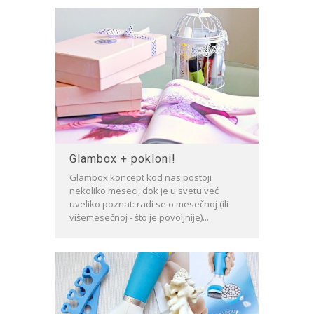
Glambox + pokloni!
Glambox koncept kod nas postoji
nekoliko meseci, dok je u svetu već
uveliko poznat: radi se o mesečnoj (ili
višemesečnoj - što je povoljnije)...