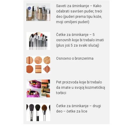
Saveti za šminkanje – Kako
odabrati savršen puder, treći
deo (puderi prema tipu kože,
moji omiljeni puderi)
Četke za šminkanje – 5
osnovnih koje bi trebalo imati
(plus još 5 za svaki slučaj)
Osnovno o bronzerima
Pet proizvoda koje bi trebalo
da imate u svojoj kozmetičkoj
torbici
Četke za šminkanje – drugi
deo – četke za lice