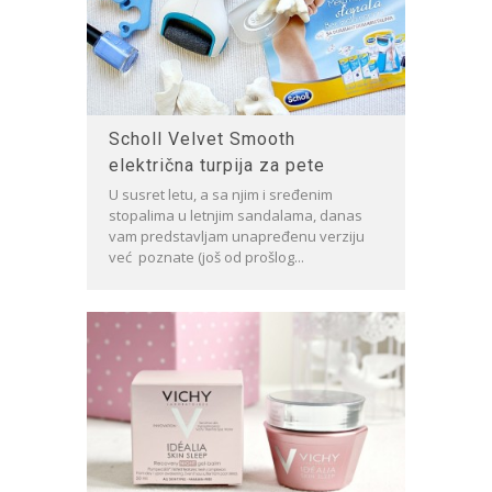
Scholl Velvet Smooth
električna turpija za pete
U susret letu, a sa njim i sređenim
stopalima u letnjim sandalama, danas
vam predstavljam unapređenu verziju
već poznate (još od prošlog...