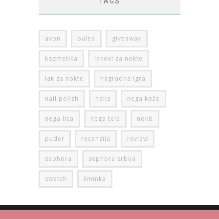
TAGS
avon
balea
giveaway
kozmetika
lakovi za nokte
lak za nokte
nagradna igra
nail polish
nails
nega kože
nega lica
nega tela
nokti
puder
recenzija
review
sephora
sephora srbija
swatch
šminka