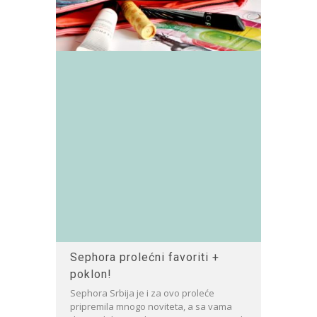
Sephora prolećni favoriti +
poklon!
Sephora Srbija je i za ovo proleće
pripremila mnogo noviteta, a sa vama