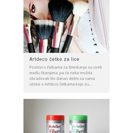
Artdeco četke za lice
Postovi o četkama za šminkanje su uvek
među čitanijima, pa će neke možda
obradovati što danas delim sa vama
utiske o Artdeco četkama koje su,...