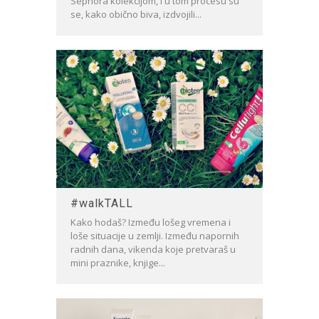
Sephora kolekcijom, i u tom procesu su
se, kako obično biva, izdvojili...
#walkTALL
Kako hodaš? Između lošeg vremena i
loše situacije u zemlji. Između napornih
radnih dana, vikenda koje pretvaraš u
mini praznike, knjige...