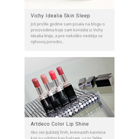
Vichy Idealia Skin Sleep
Još prošle godine sam pisala na blogu o
proizvodima koje sam koristila iz Vichy
Idealia linije, a pre nekoliko nedelja se
njihovoj porodici...
Artdeco Color Lip Shine
Ako ste ljubitelj finih, kremastih karmina
koji su udobni kao balzam, uz to želite