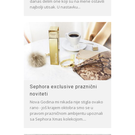
danas delim one koji su na mene ostavili
najbolji utisak. U nastavku...
Sephora exclusive praznični
noviteti
Nova Godina mi nikada nije stigla ovako
rano - još krajem oktobra smo se u
pravom prazničnom ambijentu upoznali
sa Sephora Xmas kolekcijom....