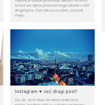
Depend je švedski proizvođač lakova i od skoro
se kod nas njihovi proizvodi mogu nabaviti u DM
drogerijama. Osim lakova za nokte, u ponudi
imaju...
Instagram ♥ već drugi post!
Da, da... ko bi rekao da vreme ovako brzo
prolazi, posebno kada su u pitanju ovi tmurni i