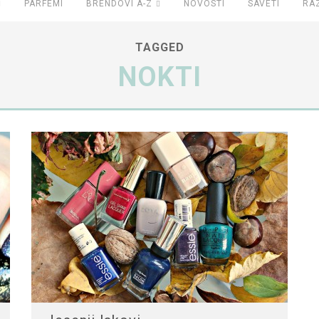
PARFEMI
BRENDOVI A-Z
NOVOSTI
SAVETI
RA
TAGGED
NOKTI