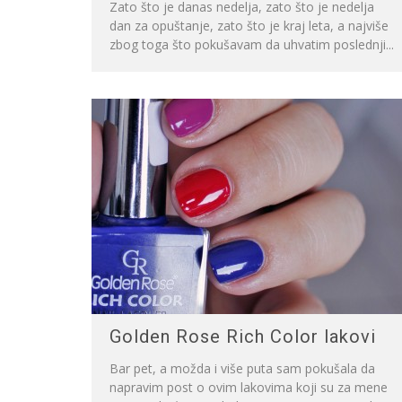
Zato što je danas nedelja, zato što je nedelja
dan za opuštanje, zato što je kraj leta, a najviše
zbog toga što pokušavam da uhvatim poslednji...
Golden Rose Rich Color lakovi
Bar pet, a možda i više puta sam pokušala da
napravim post o ovim lakovima koji su za mene