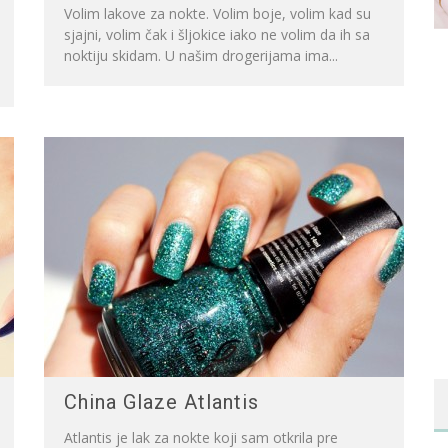
Volim lakove za nokte. Volim boje, volim kad su
sjajni, volim čak i šljokice iako ne volim da ih sa
noktiju skidam. U našim drogerijama ima...
China Glaze Atlantis
Atlantis je lak za nokte koji sam otkrila pre