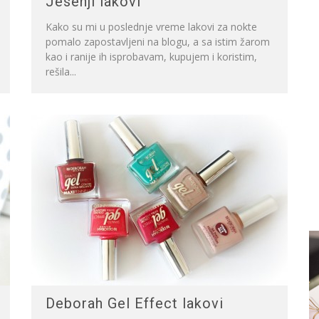
Jesenji lakovi
Kako su mi u poslednje vreme lakovi za nokte
pomalo zapostavljeni na blogu, a sa istim žarom
kao i ranije ih isprobavam, kupujem i koristim,
rešila...
Deborah Gel Effect lakovi