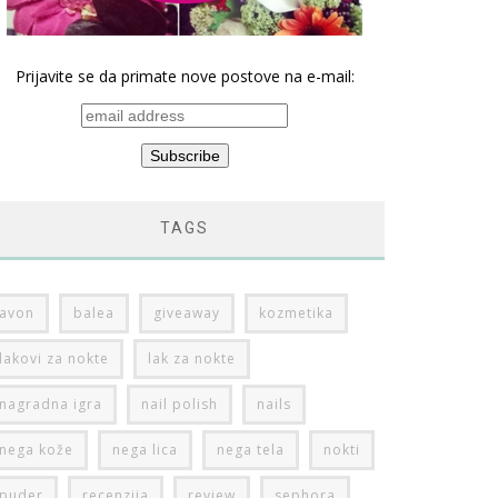
Prijavite se da primate nove postove na e-mail:
TAGS
avon
balea
giveaway
kozmetika
lakovi za nokte
lak za nokte
nagradna igra
nail polish
nails
nega kože
nega lica
nega tela
nokti
puder
recenzija
review
sephora