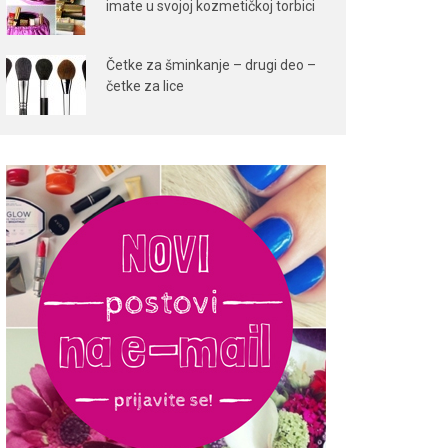
imate u svojoj kozmetičkoj torbici
Četke za šminkanje – drugi deo –
četke za lice