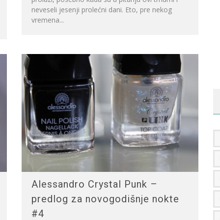
neveseli jesenji prolećni dani. Eto, pre nekog
vremena...
Alessandro Crystal Punk –
predlog za novogodišnje nokte
#4