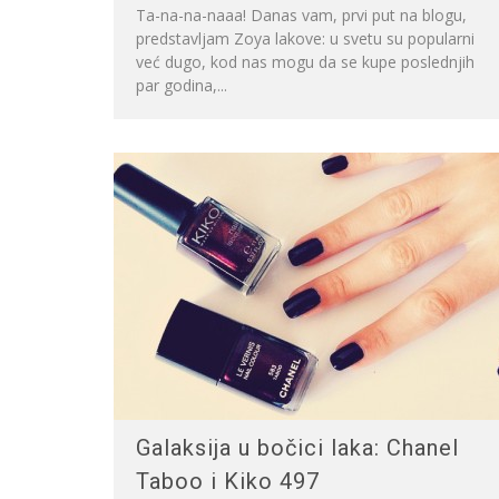
Ta-na-na-naaa! Danas vam, prvi put na blogu,
predstavljam Zoya lakove: u svetu su popularni
već dugo, kod nas mogu da se kupe poslednjih
par godina,...
Galaksija u bočici laka: Chanel
Taboo i Kiko 497