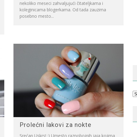
nekoliko meseci zahvaljujući čitateljkama i
koleginicama blogerkama. Od tada zauzima
posebno mesto...
Ka
Prolećni lakovi za nokte
Srećan Uskrs! :) Umesto raznobojnih jaja kojima