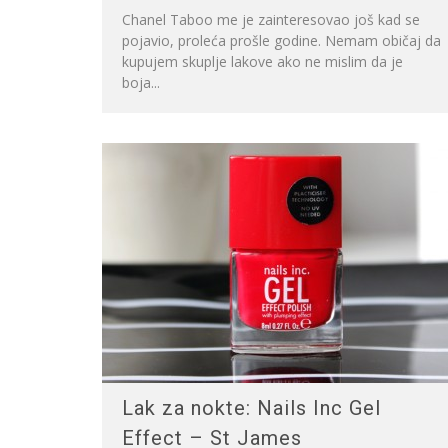
Chanel Taboo me je zainteresovao još kad se
pojavio, proleća prošle godine. Nemam običaj da
kupujem skuplje lakove ako ne mislim da je
boja...
Lak za nokte: Nails Inc Gel
Effect – St James