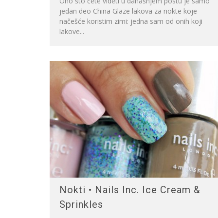
Ono što ćete videti u današnjem postu je samo
jedan deo China Glaze lakova za nokte koje
načešće koristim zimi: jedna sam od onih koji
lakove...
Nokti • Nails Inc. Ice Cream &
Sprinkles