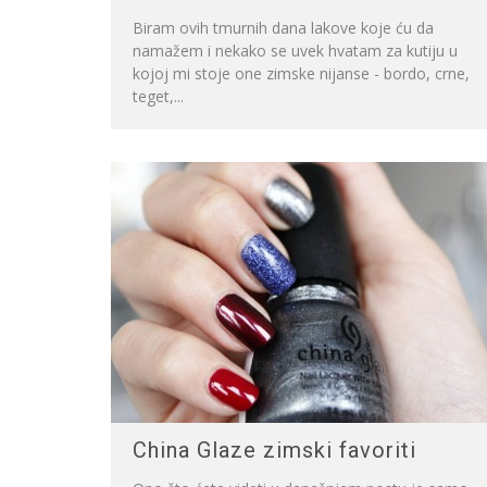
Biram ovih tmurnih dana lakove koje ću da
namažem i nekako se uvek hvatam za kutiju u
kojoj mi stoje one zimske nijanse - bordo, crne,
teget,...
China Glaze zimski favoriti