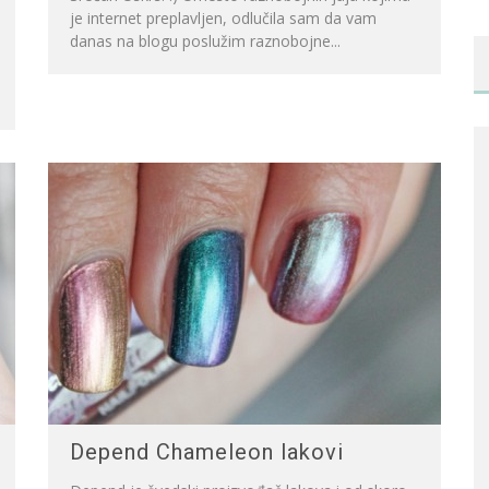
je internet preplavljen, odlučila sam da vam
danas na blogu poslužim raznobojne...
Depend Chameleon lakovi