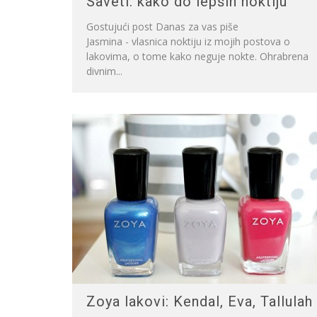
Saveti: kako do lepših noktiju
Gostujući post Danas za vas piše
Jasmina - vlasnica noktiju iz mojih postova o
lakovima, o tome kako neguje nokte. Ohrabrena
divnim...
Zoya lakovi: Kendal, Eva, Tallulah