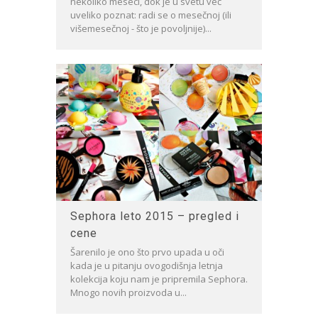
nekoliko meseci, dok je u svetu već
uveliko poznat: radi se o mesečnoj (ili
višemesečnoj - što je povoljnije)...
Sephora leto 2015 – pregled i
cene
Šarenilo je ono što prvo upada u oči
kada je u pitanju ovogodišnja letnja
kolekcija koju nam je pripremila Sephora.
Mnogo novih proizvoda u...