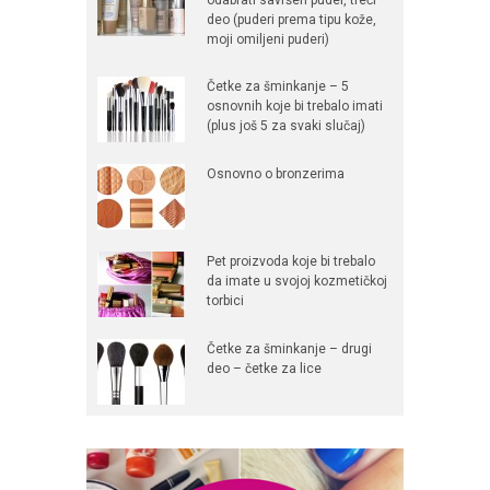
deo (puderi prema tipu kože,
moji omiljeni puderi)
Četke za šminkanje – 5
osnovnih koje bi trebalo imati
(plus još 5 za svaki slučaj)
Osnovno o bronzerima
Pet proizvoda koje bi trebalo
da imate u svojoj kozmetičkoj
torbici
Četke za šminkanje – drugi
deo – četke za lice