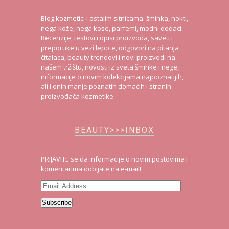
Blog kozmetici i ostalim sitnicama: šminka, nokti,
nega kože, nega kose, parfemi, modni dodaci.
Recenzije, testovi i opisi proizvoda, saveti i
preporuke u vezi lepote, odgovori na pitanja
čitalaca, beauty trendovi i novi proizvodi na
našem tržištu, novosti iz sveta šminke i nege,
informacije o novim kolekcijama najpoznatijih,
ali i onih manje poznatih domaćih i stranih
proizvođača kozmetike.
BEAUTY>>>INBOX
PRIJAVITE se da informacije o novim postovima i
komentarima dobijate na e-mail!
Email
Address
Subscribe