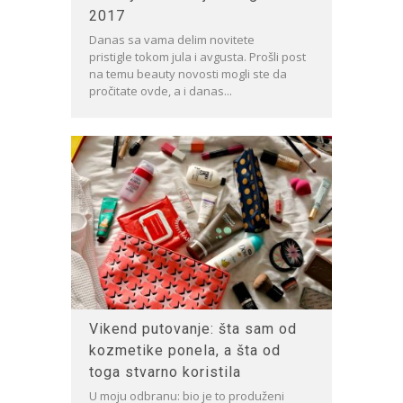
2017
Danas sa vama delim novitete
pristigle tokom jula i avgusta. Prošli post
na temu beauty novosti mogli ste da
pročitate ovde, a i danas...
Vikend putovanje: šta sam od
kozmetike ponela, a šta od
toga stvarno koristila
U moju odbranu: bio je to produženi