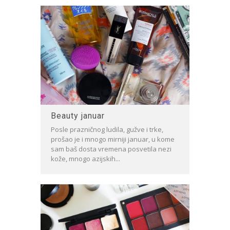
Beauty januar
Posle prazničnog ludila, gužve i trke,
prošao je i mnogo mirniji januar, u kome
sam baš dosta vremena posvetila nezi
kože, mnogo azijskih...