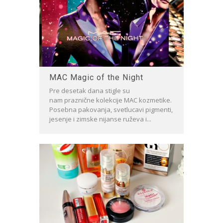
MAC Magic of the Night
Pre desetak dana stigle su
nam praznične kolekcije MAC kozmetike.
Posebna pakovanja, svetlucavi pigmenti,
jesenje i zimske nijanse ruževa i...