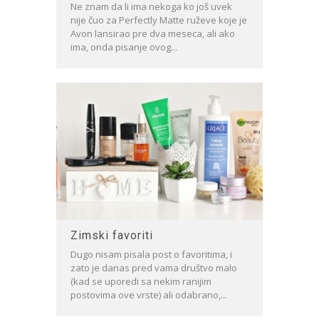
Ne znam da li ima nekoga ko još uvek
nije čuo za Perfectly Matte ruževe koje je
Avon lansirao pre dva meseca, ali ako
ima, onda pisanje ovog...
Zimski favoriti
Dugo nisam pisala post o favoritima, i
zato je danas pred vama društvo malo
(kad se uporedi sa nekim ranijim
postovima ove vrste) ali odabrano,...