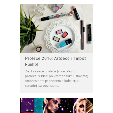
Proleće 2016: Artdeco i Talbot
Runhof
Za dolazeće proleće (ili već došlo
proleće, sudeći po vremenskim uslovima)
Artdeco nam je pripremio kolekciju u
saradnji sa poznatim...