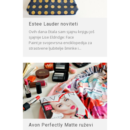
Estee Lauder noviteti
Ovih dana čitala sam sjajnu knjigu još
sjajnije Lise Eldridge: Face
Paint je svojevrsna enciklopedija za
strastvene ljubitelje šminke i...
Avon Perfectly Matte ruževi