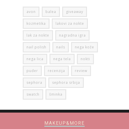
avon
balea
giveaway
kozmetika
lakovi za nokte
lak za nokte
nagradna igra
nail polish
nails
nega kože
nega lica
nega tela
nokti
puder
recenzija
review
sephora
sephora srbija
swatch
šminka
MAKEUP&MORE