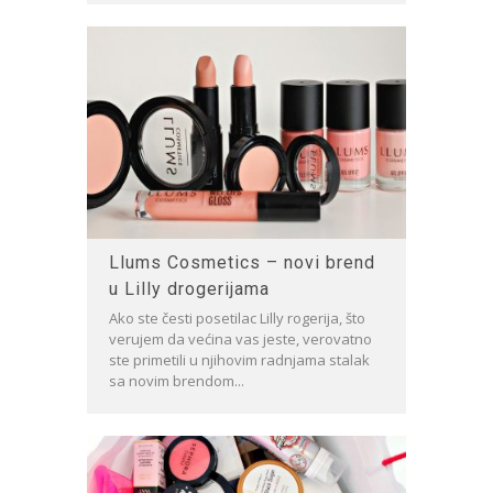
Llums Cosmetics – novi brend
u Lilly drogerijama
Ako ste česti posetilac Lilly rogerija, što
verujem da većina vas jeste, verovatno
ste primetili u njihovim radnjama stalak
sa novim brendom...