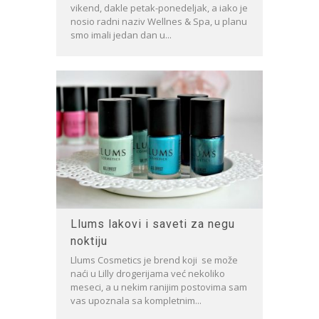
vikend, dakle petak-ponedeljak, a iako je
nosio radni naziv Wellnes & Spa, u planu
smo imali jedan dan u...
Llums lakovi i saveti za negu
noktiju
Llums Cosmetics je brend koji se može
naći u Lilly drogerijama već nekoliko
meseci, a u nekim ranijim postovima sam
vas upoznala sa kompletnim...