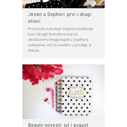
Jesen u Sephori: prvi i drugi
utisci
Proizvodi iz jesenje Sephora kolekcije
kao i drugih brendova koji se
ekskluzivno mogu kupiti u Sephora
radnjama, već su uveliko u prodaji, a
danas...
Beauty novosti: jul i avgust