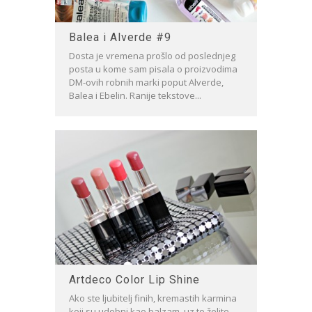
Balea i Alverde #9
Dosta je vremena prošlo od poslednjeg
posta u kome sam pisala o proizvodima
DM-ovih robnih marki poput Alverde,
Balea i Ebelin. Ranije tekstove...
Artdeco Color Lip Shine
Ako ste ljubitelj finih, kremastih karmina
koji su udobni kao balzam, uz to želite