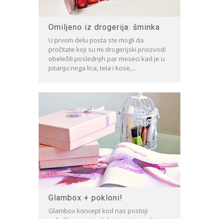
Omiljeno iz drogerija: šminka
U prvom delu posta ste mogli da
pročitate koji su mi drogerijski proizvodi
obeležili poslednjih par meseci kad je u
pitanju nega lica, tela i kose,...
Glambox + pokloni!
Glambox koncept kod nas postoji