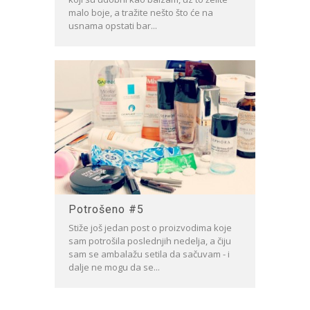
malo boje, a tražite nešto što će na
usnama opstati bar...
Potrošeno #5
Stiže još jedan post o proizvodima koje
sam potrošila poslednjih nedelja, a čiju
sam se ambalažu setila da sačuvam - i
dalje ne mogu da se...