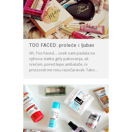
TOO FACED: proleće i ljubav
Ah, Too Faced.... uvek sam padala na
njihova slatka girly pakovanja, ali
srećom, pored lepe ambalaže, ni
proizvodi me nisu razočaravali. Tako...