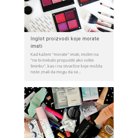
Inglot proizvodi koje morate
imati
Kad kažem "morate" imati, mislim na
"ne bi trebalo propustiti ako volite
šminku", kao i na stvarčice koje možda
niste znali da mogu da se...