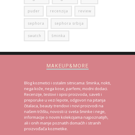
nega lica
nega tela
nokti
puder
recenzija
review
sephora
sephora srbija
swatch
šminka
MAKEUP&MORE
Blog kozmetici i ostalim sitnicama: šminka, nokti,
nega kože, nega kose, parfemi, modni dodaci.
Recenzije, testovi i opisi proizvoda, saveti i
preporuke u vezi lepote, odgovori na pitanja
čitalaca, beauty trendovi i novi proizvodi na
našem tržištu, novosti iz sveta šminke i nege,
informacije o novim kolekcijama najpoznatijih,
ali i onih manje poznatih domaćih i stranih
proizvođača kozmetike.