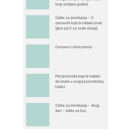
deo (puderi prema tipu kože,
moji omiljeni puderi)
Četke za šminkanje – 5
osnovnih koje bi trebalo imati
(plus još 5 za svaki slučaj)
Osnovno o bronzerima
Pet proizvoda koje bi trebalo
da imate u svojoj kozmetičkoj
torbici
Četke za šminkanje – drugi
deo – četke za lice