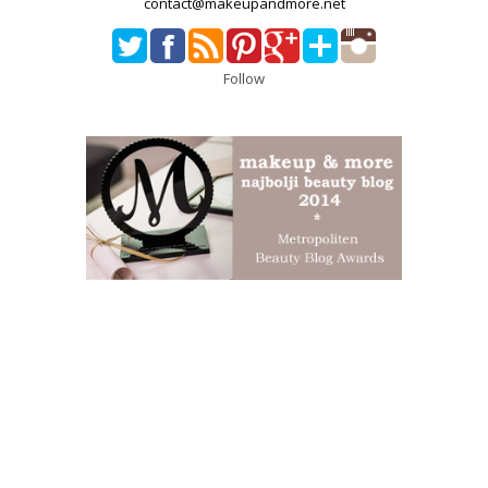
contact@makeupandmore.net
Follow