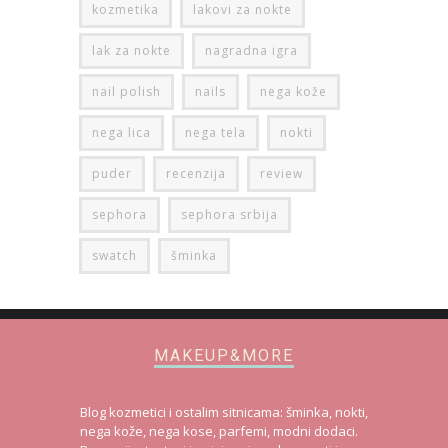
kozmetika
lakovi za nokte
lak za nokte
nagradna igra
nail polish
nails
nega kože
nega lica
nega tela
nokti
puder
recenzija
review
sephora
sephora srbija
swatch
šminka
MAKEUP&MORE
Blog kozmetici i ostalim sitnicama: šminka, nokti,
nega kože, nega kose, parfemi, modni dodaci.