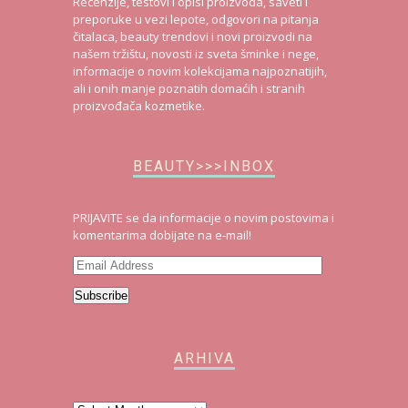
Recenzije, testovi i opisi proizvoda, saveti i
preporuke u vezi lepote, odgovori na pitanja
čitalaca, beauty trendovi i novi proizvodi na
našem tržištu, novosti iz sveta šminke i nege,
informacije o novim kolekcijama najpoznatijih,
ali i onih manje poznatih domaćih i stranih
proizvođača kozmetike.
BEAUTY>>>INBOX
PRIJAVITE se da informacije o novim postovima i
komentarima dobijate na e-mail!
Email
Address
Subscribe
ARHIVA