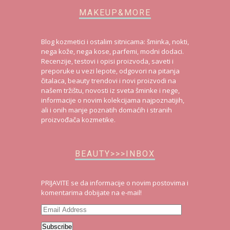
MAKEUP&MORE
Blog kozmetici i ostalim sitnicama: šminka, nokti,
nega kože, nega kose, parfemi, modni dodaci.
Recenzije, testovi i opisi proizvoda, saveti i
preporuke u vezi lepote, odgovori na pitanja
čitalaca, beauty trendovi i novi proizvodi na
našem tržištu, novosti iz sveta šminke i nege,
informacije o novim kolekcijama najpoznatijih,
ali i onih manje poznatih domaćih i stranih
proizvođača kozmetike.
BEAUTY>>>INBOX
PRIJAVITE se da informacije o novim postovima i
komentarima dobijate na e-mail!
Email
Address
Subscribe