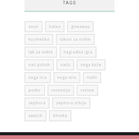
TAGS
avon
balea
giveaway
kozmetika
lakovi za nokte
lak za nokte
nagradna igra
nail polish
nails
nega kože
nega lica
nega tela
nokti
puder
recenzija
review
sephora
sephora srbija
swatch
šminka