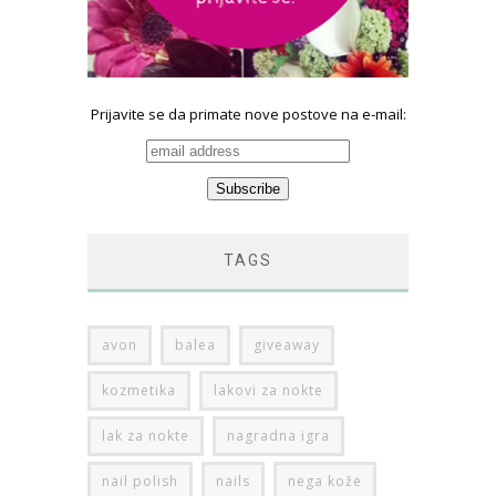
Prijavite se da primate nove postove na e-mail:
TAGS
avon
balea
giveaway
kozmetika
lakovi za nokte
lak za nokte
nagradna igra
nail polish
nails
nega kože