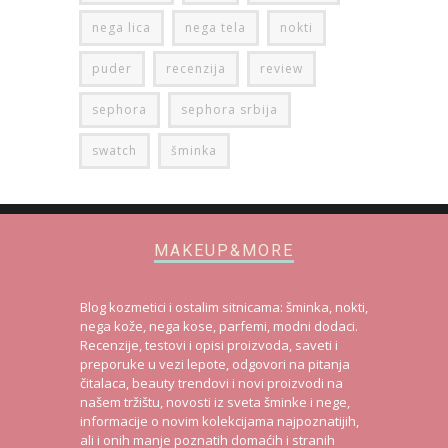
nega lica
nega tela
nokti
puder
recenzija
review
sephora
sephora srbija
swatch
šminka
MAKEUP&MORE
Blog kozmetici i ostalim sitnicama: šminka, nokti,
nega kože, nega kose, parfemi, modni dodaci.
Recenzije, testovi i opisi proizvoda, saveti i
preporuke u vezi lepote, odgovori na pitanja
čitalaca, beauty trendovi i novi proizvodi na
našem tržištu, novosti iz sveta šminke i nege,
informacije o novim kolekcijama najpoznatijih,
ali i onih manje poznatih domaćih i stranih