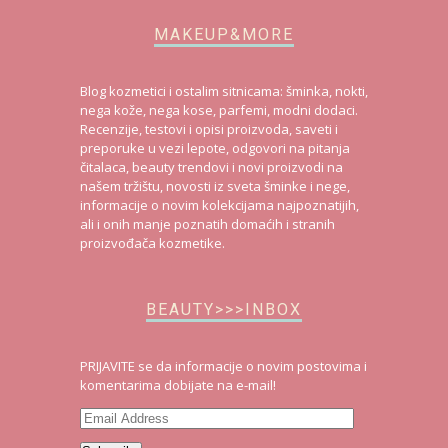
MAKEUP&MORE
Blog kozmetici i ostalim sitnicama: šminka, nokti,
nega kože, nega kose, parfemi, modni dodaci.
Recenzije, testovi i opisi proizvoda, saveti i
preporuke u vezi lepote, odgovori na pitanja
čitalaca, beauty trendovi i novi proizvodi na
našem tržištu, novosti iz sveta šminke i nege,
informacije o novim kolekcijama najpoznatijih,
ali i onih manje poznatih domaćih i stranih
proizvođača kozmetike.
BEAUTY>>>INBOX
PRIJAVITE se da informacije o novim postovima i
komentarima dobijate na e-mail!
Email
Address