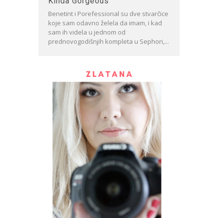
Kinda Gorgeous
Benetint i Porefessional su dve stvarčice
koje sam odavno želela da imam, i kad
sam ih videla u jednom od
prednovogodišnjih kompleta u Sephori,...