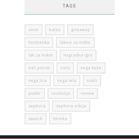
TAGS
avon
balea
giveaway
kozmetika
lakovi za nokte
lak za nokte
nagradna igra
nail polish
nails
nega kože
nega lica
nega tela
nokti
puder
recenzija
review
sephora
sephora srbija
swatch
šminka