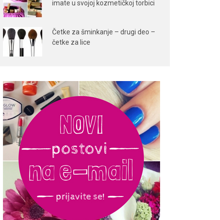
imate u svojoj kozmetičkoj torbici
Četke za šminkanje – drugi deo –
četke za lice