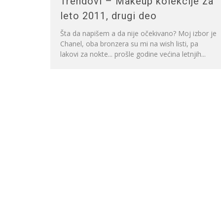
Trendovi – Makeup kolekcije za
leto 2011, drugi deo
Šta da napišem a da nije očekivano? Moj izbor je
Chanel, oba bronzera su mi na wish listi, pa
lakovi za nokte... prošle godine većina letnjih...