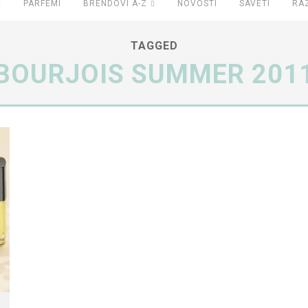
PARFEMI
BRENDOVI A-Z
NOVOSTI
SAVETI
RA
TAGGED
BOURJOIS SUMMER 201