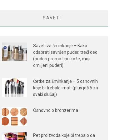
SAVETI
Saveti za šminkanje – Kako
odabrati savršen puder, treći deo
(puderi prema tipu kože, moji
omiljeni puderi)
Četke za šminkanje – 5 osnovnih
koje bi trebalo imati (plus još 5 za
svaki slučaj)
Osnovno o bronzerima
Pet proizvoda koje bi trebalo da