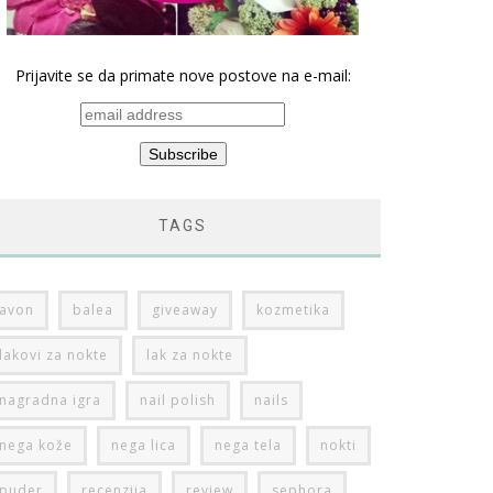
Prijavite se da primate nove postove na e-mail:
TAGS
avon
balea
giveaway
kozmetika
lakovi za nokte
lak za nokte
nagradna igra
nail polish
nails
nega kože
nega lica
nega tela
nokti
puder
recenzija
review
sephora