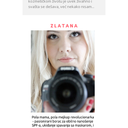
kozmetičkom životu je uvek živahno i
svašta se dešava, već nekako nisam...