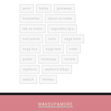
avon
balea
giveaway
kozmetika
lakovi za nokte
lak za nokte
nagradna igra
nail polish
nails
nega kože
nega lica
nega tela
nokti
puder
recenzija
review
sephora
sephora srbija
swatch
šminka
MAKEUP&MORE