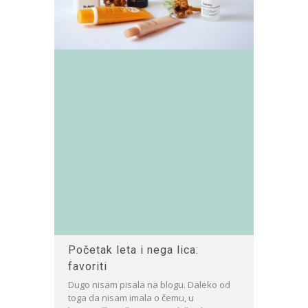
Početak leta i nega lica:
favoriti
Dugo nisam pisala na blogu. Daleko od
toga da nisam imala o čemu, u