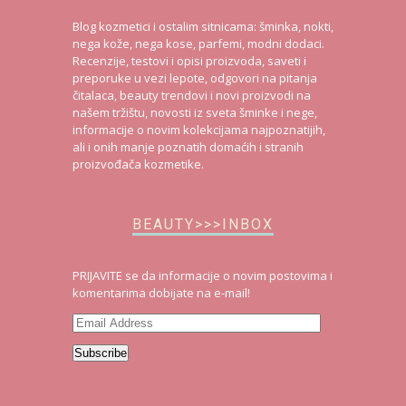
Blog kozmetici i ostalim sitnicama: šminka, nokti,
nega kože, nega kose, parfemi, modni dodaci.
Recenzije, testovi i opisi proizvoda, saveti i
preporuke u vezi lepote, odgovori na pitanja
čitalaca, beauty trendovi i novi proizvodi na
našem tržištu, novosti iz sveta šminke i nege,
informacije o novim kolekcijama najpoznatijih,
ali i onih manje poznatih domaćih i stranih
proizvođača kozmetike.
BEAUTY>>>INBOX
PRIJAVITE se da informacije o novim postovima i
komentarima dobijate na e-mail!
Email
Address
Subscribe