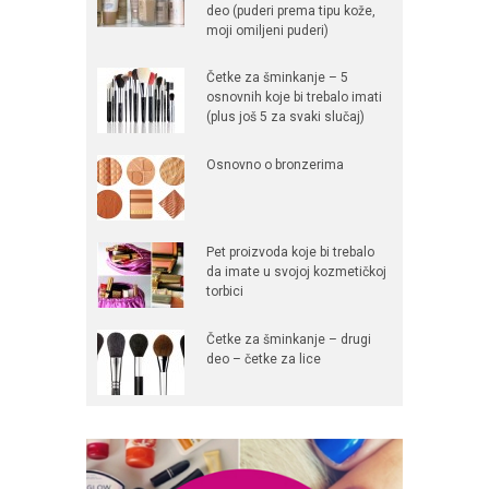
deo (puderi prema tipu kože,
moji omiljeni puderi)
Četke za šminkanje – 5
osnovnih koje bi trebalo imati
(plus još 5 za svaki slučaj)
Osnovno o bronzerima
Pet proizvoda koje bi trebalo
da imate u svojoj kozmetičkoj
torbici
Četke za šminkanje – drugi
deo – četke za lice