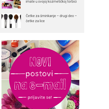
imate u svojoj kozmetičkoj torbici
Četke za šminkanje – drugi deo –
četke za lice