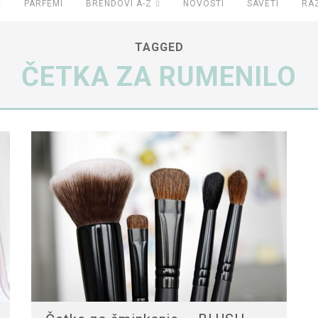
PARFEMI
BRENDOVI A-Z
NOVOSTI
SAVETI
RA
TAGGED
ČETKA ZA RUMENILO