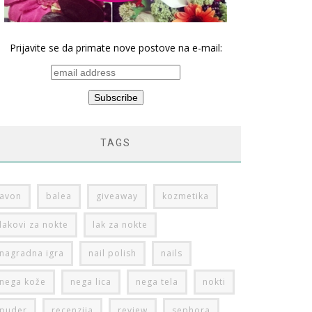
Prijavite se da primate nove postove na e-mail:
TAGS
avon
balea
giveaway
kozmetika
lakovi za nokte
lak za nokte
nagradna igra
nail polish
nails
nega kože
nega lica
nega tela
nokti
puder
recenzija
review
sephora