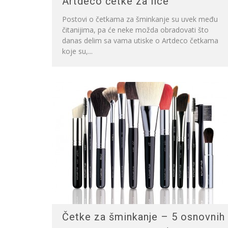
Artdeco četke za lice
Postovi o četkama za šminkanje su uvek među
čitanijima, pa će neke možda obradovati što
danas delim sa vama utiske o Artdeco četkama
koje su,...
Četke za šminkanje – 5 osnovnih