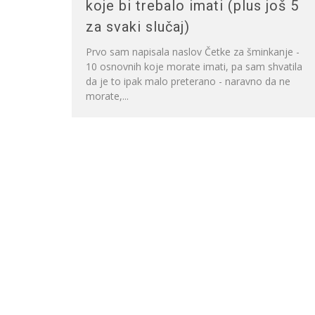
koje bi trebalo imati (plus još 5
za svaki slučaj)
Prvo sam napisala naslov Četke za šminkanje -
10 osnovnih koje morate imati, pa sam shvatila
da je to ipak malo preterano - naravno da ne
morate,...