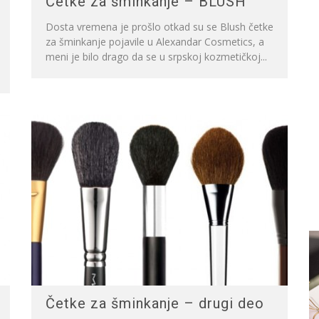
Četke za šminkanje – BLUSH
Dosta vremena je prošlo otkad su se Blush četke
za šminkanje pojavile u Alexandar Cosmetics, a
meni je bilo drago da se u srpskoj kozmetičkoj...
Četke za šminkanje – drugi deo