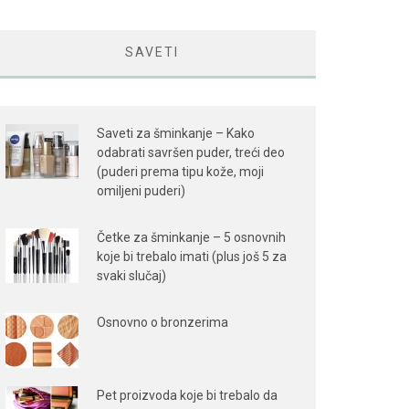
SAVETI
Saveti za šminkanje – Kako
odabrati savršen puder, treći deo
(puderi prema tipu kože, moji
omiljeni puderi)
Četke za šminkanje – 5 osnovnih
koje bi trebalo imati (plus još 5 za
svaki slučaj)
Osnovno o bronzerima
Pet proizvoda koje bi trebalo da