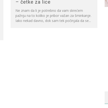
– četke za lice
Ne znam da li je potrebno da vam skrećem
pažnju na to koliko je pribor važan za šminkanje.
Iako nekad davno, dok sam tek počinjala da se...