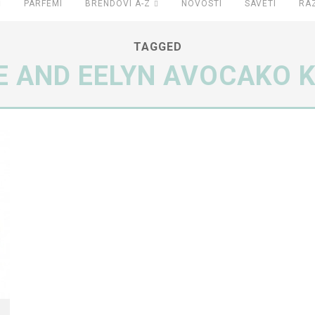
PARFEMI
BRENDOVI A-Z
NOVOSTI
SAVETI
RA
TAGGED
 AND EELYN AVOCAKO 