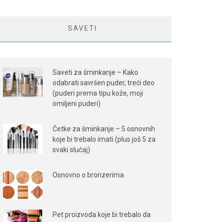
SAVETI
Saveti za šminkanje – Kako
odabrati savršen puder, treći deo
(puderi prema tipu kože, moji
omiljeni puderi)
Četke za šminkanje – 5 osnovnih
koje bi trebalo imati (plus još 5 za
svaki slučaj)
Osnovno o bronzerima
Pet proizvoda koje bi trebalo da