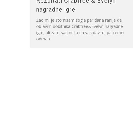
Rezultati Crabtree & Evelyn
nagradne igre
Žao mi je što nisam stigla par dana ranije da
objavim dobitnika Crabtree&Evelyn nagradne
igre, ali zato sad neću da vas davim, pa ćemo
odmah...