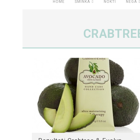
HOME
ŠMINKA
NOKTI
NEGA
CRABTREE