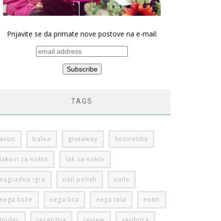
Prijavite se da primate nove postove na e-mail:
TAGS
avon
balea
giveaway
kozmetika
lakovi za nokte
lak za nokte
nagradna igra
nail polish
nails
nega kože
nega lica
nega tela
nokti
puder
recenzija
review
sephora