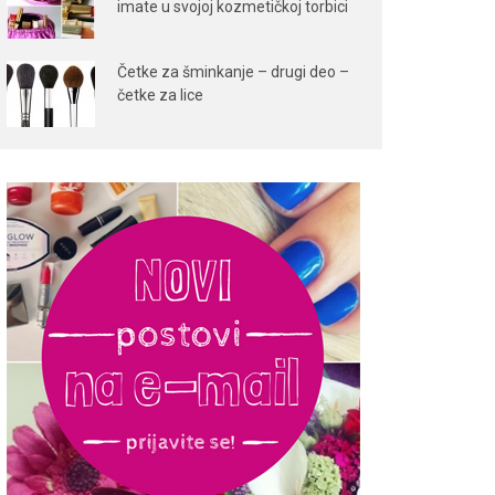
imate u svojoj kozmetičkoj torbici
Četke za šminkanje – drugi deo –
četke za lice