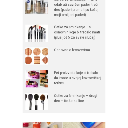
odabrati savršen puder, treći
deo (puderi prema tipu kože,
moji omiljeni puderi)
Četke za šminkanje – 5
osnovnih koje bi trebalo imati
(plus još 5 za svaki slučaj)
Osnovno o bronzerima
Pet proizvoda koje bi trebalo
da imate u svojoj kozmetičkoj
torbici
Četke za šminkanje – drugi
deo – četke za lice