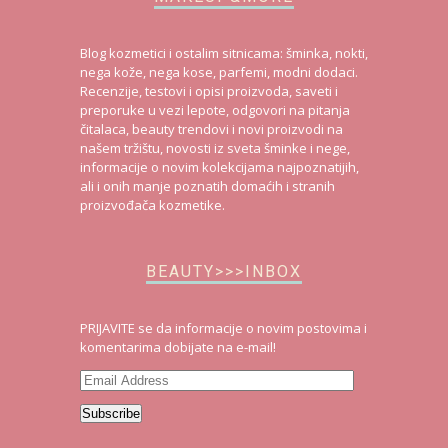
Blog kozmetici i ostalim sitnicama: šminka, nokti,
nega kože, nega kose, parfemi, modni dodaci.
Recenzije, testovi i opisi proizvoda, saveti i
preporuke u vezi lepote, odgovori na pitanja
čitalaca, beauty trendovi i novi proizvodi na
našem tržištu, novosti iz sveta šminke i nege,
informacije o novim kolekcijama najpoznatijih,
ali i onih manje poznatih domaćih i stranih
proizvođača kozmetike.
BEAUTY>>>INBOX
PRIJAVITE se da informacije o novim postovima i
komentarima dobijate na e-mail!
Email
Address
Subscribe