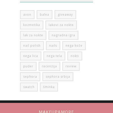
avon
balea
giveaway
kozmetika
lakovi za nokte
lak za nokte
nagradna igra
nail polish
nails
nega kože
nega lica
nega tela
nokti
puder
recenzija
review
sephora
sephora srbija
swatch
šminka
MAKEUP&MORE