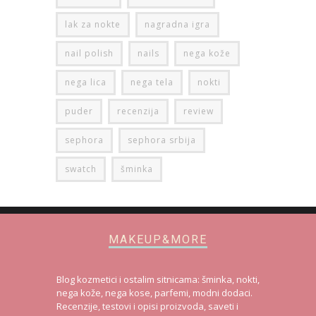
lak za nokte
nagradna igra
nail polish
nails
nega kože
nega lica
nega tela
nokti
puder
recenzija
review
sephora
sephora srbija
swatch
šminka
MAKEUP&MORE
Blog kozmetici i ostalim sitnicama: šminka, nokti,
nega kože, nega kose, parfemi, modni dodaci.
Recenzije, testovi i opisi proizvoda, saveti i