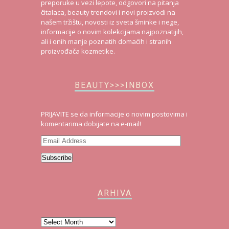
preporuke u vezi lepote, odgovori na pitanja
čitalaca, beauty trendovi i novi proizvodi na
našem tržištu, novosti iz sveta šminke i nege,
informacije o novim kolekcijama najpoznatijih,
ali i onih manje poznatih domaćih i stranih
proizvođača kozmetike.
BEAUTY>>>INBOX
PRIJAVITE se da informacije o novim postovima i
komentarima dobijate na e-mail!
Email
Address
Subscribe
ARHIVA
Arhiva