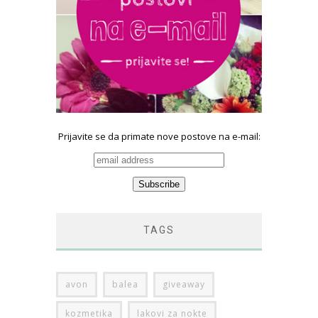
Prijavite se da primate nove postove na e-mail:
TAGS
avon
balea
giveaway
kozmetika
lakovi za nokte