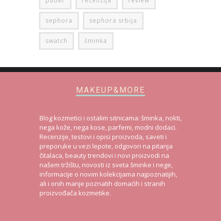
puder
recenzija
review
sephora
sephora srbija
swatch
šminka
MAKEUP&MORE
Blog kozmetici i ostalim sitnicama: šminka, nokti,
nega kože, nega kose, parfemi, modni dodaci.
Recenzije, testovi i opisi proizvoda, saveti i
preporuke u vezi lepote, odgovori na pitanja
čitalaca, beauty trendovi i novi proizvodi na
našem tržištu, novosti iz sveta šminke i nege,
informacije o novim kolekcijama najpoznatijih,
ali i onih manje poznatih domaćih i stranih
proizvođača kozmetike.