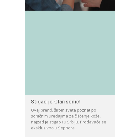
Stigao je Clarisonic!
Ovaj brend, širom sveta poznat po
soničnim uređajima za čišćenje kože,
najzad je stigao i u Srbiju. Prodavaće se
ekskluzivno u Sephora...