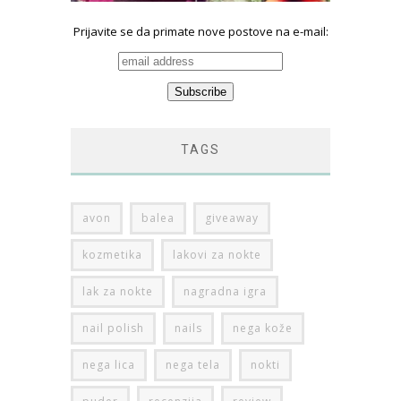
Prijavite se da primate nove postove na e-mail:
TAGS
avon
balea
giveaway
kozmetika
lakovi za nokte
lak za nokte
nagradna igra
nail polish
nails
nega kože
nega lica
nega tela
nokti