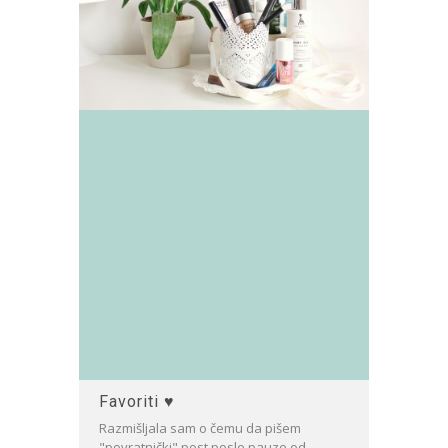
Favoriti ♥
Razmišljala sam o čemu da pišem
"povratnički" post posle pauze od