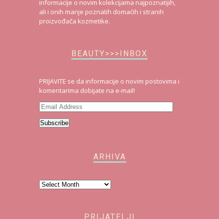
informacije o novim kolekcijama najpoznatijih,
ali i onih manje poznatih domaćih i stranih
proizvođača kozmetike.
BEAUTY>>>INBOX
PRIJAVITE se da informacije o novim postovima i
komentarima dobijate na e-mail!
Email
Address
Subscribe
ARHIVA
Arhiva
PRIJATELJI