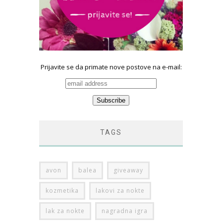
Prijavite se da primate nove postove na e-mail:
TAGS
avon
balea
giveaway
kozmetika
lakovi za nokte
lak za nokte
nagradna igra