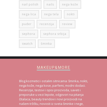
nail polish
nails
nega kože
nega lica
nega tela
nokti
puder
recenzija
review
sephora
sephora srbija
swatch
šminka
MAKEUP&MORE
Blog kozmetici i ostalim sitnicama: šminka, nokti,
nega kože, nega kose, parfemi, modni dodaci.
Recenzije, testovi i opisi proizvoda, saveti i
preporuke u vezi lepote, odgovori na pitanja
čitalaca, beauty trendovi i novi proizvodi na
našem tržištu, novosti iz sveta šminke i nege,