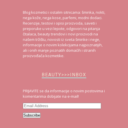
Blog kozmetici i ostalim sitnicama: šminka, nokti,
nega kože, nega kose, parfemi, modni dodaci.
Recenzije, testovi i opisi proizvoda, saveti i
preporuke u vezi lepote, odgovori na pitanja
čitalaca, beauty trendovi i novi proizvodi na
našem tržištu, novosti iz sveta šminke i nege,
informacije o novim kolekcijama najpoznatijih,
ali i onih manje poznatih domaćih i stranih
proizvođača kozmetike.
BEAUTY>>>INBOX
PRIJAVITE se da informacije o novim postovima i
komentarima dobijate na e-mail!
Email
Address
Subscribe