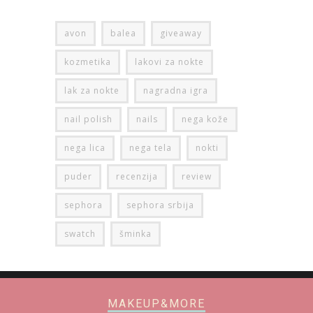
avon
balea
giveaway
kozmetika
lakovi za nokte
lak za nokte
nagradna igra
nail polish
nails
nega kože
nega lica
nega tela
nokti
puder
recenzija
review
sephora
sephora srbija
swatch
šminka
MAKEUP&MORE