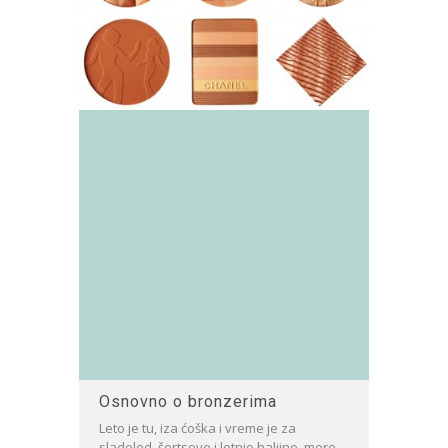
Osnovno o bronzerima
Leto je tu, iza ćoška i vreme je za
sladoled, šortseve i letnje haljine, more,