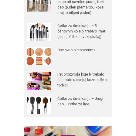
odabrati savršen puder, treći
deo (puderi prema tipu kože,
moji omiljeni puderi)
Četke za šminkanje – 5
osnovnih koje bi trebalo imati
(plus još 5 za svaki slučaj)
Osnovno o bronzerima
Pet proizvoda koje bi trebalo
da imate u svojoj kozmetičkoj
torbici
Četke za šminkanje – drugi
deo – četke za lice