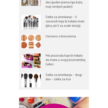
deo (puderi prema tipu kože,
moji omiljeni puderi)
Četke za šminkanje – 5
osnovnih koje bi trebalo imati
(plus još 5 za svaki slučaj)
Osnovno o bronzerima
Pet proizvoda koje bi trebalo
da imate u svojoj kozmetičkoj
torbici
Četke za šminkanje – drugi
deo – četke za lice