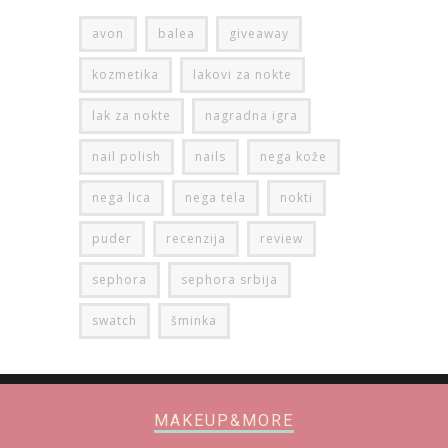
avon
balea
giveaway
kozmetika
lakovi za nokte
lak za nokte
nagradna igra
nail polish
nails
nega kože
nega lica
nega tela
nokti
puder
recenzija
review
sephora
sephora srbija
swatch
šminka
MAKEUP&MORE