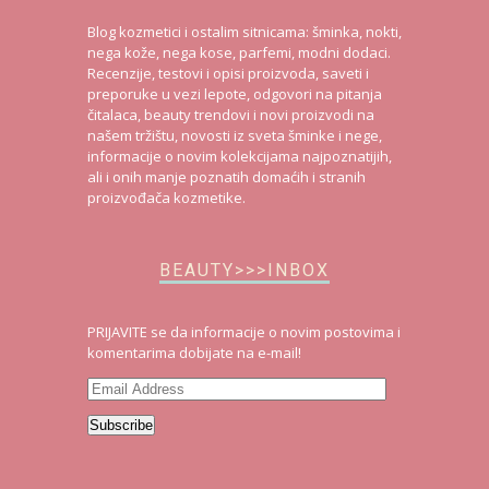
Blog kozmetici i ostalim sitnicama: šminka, nokti,
nega kože, nega kose, parfemi, modni dodaci.
Recenzije, testovi i opisi proizvoda, saveti i
preporuke u vezi lepote, odgovori na pitanja
čitalaca, beauty trendovi i novi proizvodi na
našem tržištu, novosti iz sveta šminke i nege,
informacije o novim kolekcijama najpoznatijih,
ali i onih manje poznatih domaćih i stranih
proizvođača kozmetike.
BEAUTY>>>INBOX
PRIJAVITE se da informacije o novim postovima i
komentarima dobijate na e-mail!
Email
Address
Subscribe