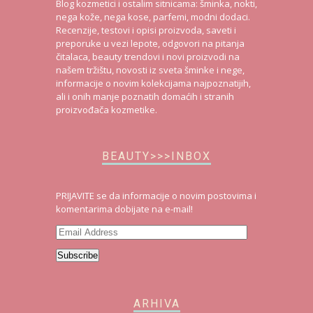
Blog kozmetici i ostalim sitnicama: šminka, nokti,
nega kože, nega kose, parfemi, modni dodaci.
Recenzije, testovi i opisi proizvoda, saveti i
preporuke u vezi lepote, odgovori na pitanja
čitalaca, beauty trendovi i novi proizvodi na
našem tržištu, novosti iz sveta šminke i nege,
informacije o novim kolekcijama najpoznatijih,
ali i onih manje poznatih domaćih i stranih
proizvođača kozmetike.
BEAUTY>>>INBOX
PRIJAVITE se da informacije o novim postovima i
komentarima dobijate na e-mail!
Email
Address
Subscribe
ARHIVA