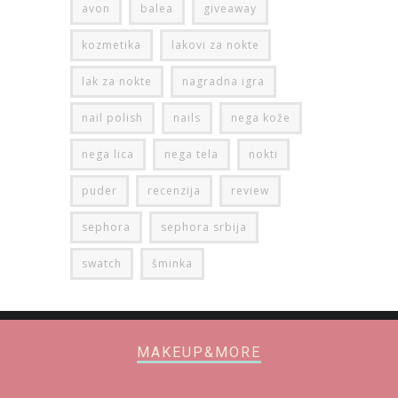
avon
balea
giveaway
kozmetika
lakovi za nokte
lak za nokte
nagradna igra
nail polish
nails
nega kože
nega lica
nega tela
nokti
puder
recenzija
review
sephora
sephora srbija
swatch
šminka
MAKEUP&MORE