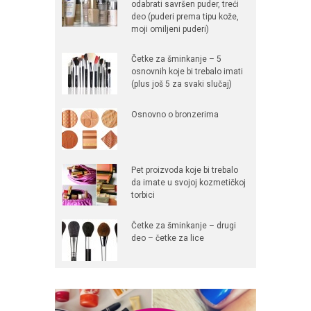
odabrati savršen puder, treći
deo (puderi prema tipu kože,
moji omiljeni puderi)
Četke za šminkanje – 5
osnovnih koje bi trebalo imati
(plus još 5 za svaki slučaj)
Osnovno o bronzerima
Pet proizvoda koje bi trebalo
da imate u svojoj kozmetičkoj
torbici
Četke za šminkanje – drugi
deo – četke za lice