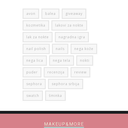
avon
balea
giveaway
kozmetika
lakovi za nokte
lak za nokte
nagradna igra
nail polish
nails
nega kože
nega lica
nega tela
nokti
puder
recenzija
review
sephora
sephora srbija
swatch
šminka
MAKEUP&MORE