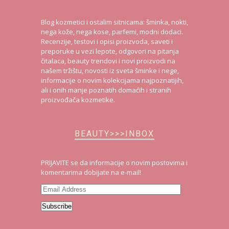
Blog kozmetici i ostalim sitnicama: šminka, nokti,
nega kože, nega kose, parfemi, modni dodaci.
Recenzije, testovi i opisi proizvoda, saveti i
preporuke u vezi lepote, odgovori na pitanja
čitalaca, beauty trendovi i novi proizvodi na
našem tržištu, novosti iz sveta šminke i nege,
informacije o novim kolekcijama najpoznatijih,
ali i onih manje poznatih domaćih i stranih
proizvođača kozmetike.
BEAUTY>>>INBOX
PRIJAVITE se da informacije o novim postovima i
komentarima dobijate na e-mail!
Email
Address
Subscribe