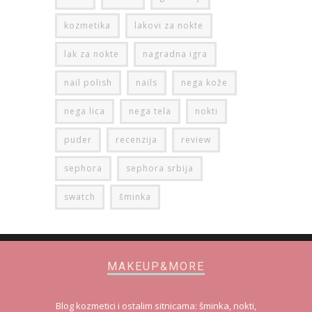
kozmetika
lakovi za nokte
lak za nokte
nagradna igra
nail polish
nails
nega kože
nega lica
nega tela
nokti
puder
recenzija
review
sephora
sephora srbija
swatch
šminka
MAKEUP&MORE
Blog kozmetici i ostalim sitnicama: šminka, nokti,