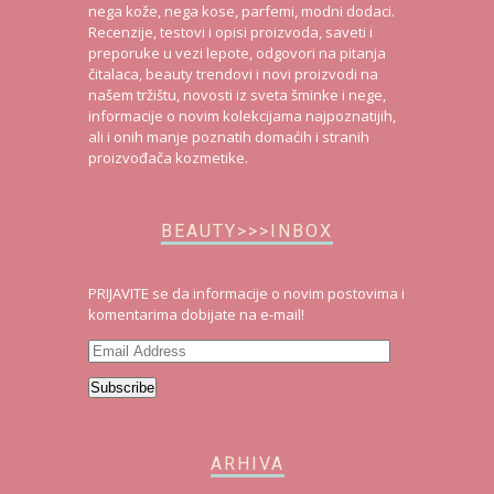
nega kože, nega kose, parfemi, modni dodaci.
Recenzije, testovi i opisi proizvoda, saveti i
preporuke u vezi lepote, odgovori na pitanja
čitalaca, beauty trendovi i novi proizvodi na
našem tržištu, novosti iz sveta šminke i nege,
informacije o novim kolekcijama najpoznatijih,
ali i onih manje poznatih domaćih i stranih
proizvođača kozmetike.
BEAUTY>>>INBOX
PRIJAVITE se da informacije o novim postovima i
komentarima dobijate na e-mail!
Email
Address
Subscribe
ARHIVA