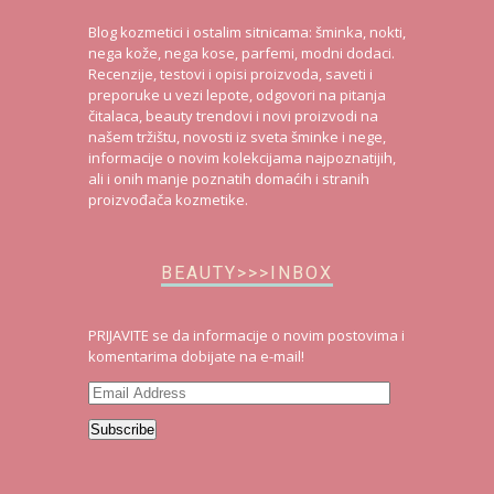
Blog kozmetici i ostalim sitnicama: šminka, nokti,
nega kože, nega kose, parfemi, modni dodaci.
Recenzije, testovi i opisi proizvoda, saveti i
preporuke u vezi lepote, odgovori na pitanja
čitalaca, beauty trendovi i novi proizvodi na
našem tržištu, novosti iz sveta šminke i nege,
informacije o novim kolekcijama najpoznatijih,
ali i onih manje poznatih domaćih i stranih
proizvođača kozmetike.
BEAUTY>>>INBOX
PRIJAVITE se da informacije o novim postovima i
komentarima dobijate na e-mail!
Email
Address
Subscribe