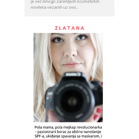
je već mnogo zanimljivih kozmetičkih
noviteta vezanih uz ovo...