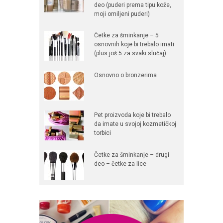
deo (puderi prema tipu kože,
moji omiljeni puderi)
Četke za šminkanje – 5
osnovnih koje bi trebalo imati
(plus još 5 za svaki slučaj)
Osnovno o bronzerima
Pet proizvoda koje bi trebalo
da imate u svojoj kozmetičkoj
torbici
Četke za šminkanje – drugi
deo – četke za lice