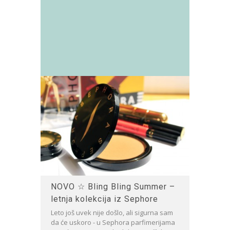
NOVO ☆ Bling Bling Summer –
letnja kolekcija iz Sephore
Leto još uvek nije došlo, ali sigurna sam
da će uskoro - u Sephora parfimerijama