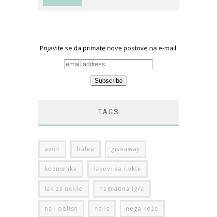
Prijavite se da primate nove postove na e-mail:
TAGS
avon
balea
giveaway
kozmetika
lakovi za nokte
lak za nokte
nagradna igra
nail polish
nails
nega kože
nega lica
nega tela
nokti