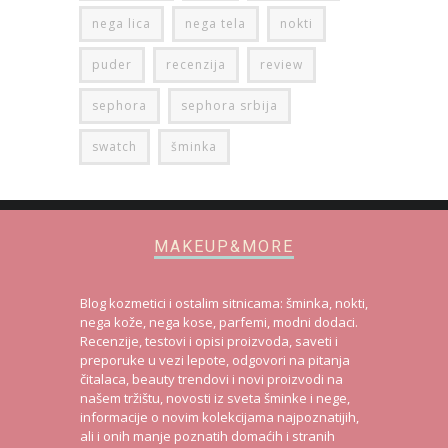
puder
recenzija
review
sephora
sephora srbija
swatch
šminka
MAKEUP&MORE
Blog kozmetici i ostalim sitnicama: šminka, nokti,
nega kože, nega kose, parfemi, modni dodaci.
Recenzije, testovi i opisi proizvoda, saveti i
preporuke u vezi lepote, odgovori na pitanja
čitalaca, beauty trendovi i novi proizvodi na
našem tržištu, novosti iz sveta šminke i nege,
informacije o novim kolekcijama najpoznatijih,
ali i onih manje poznatih domaćih i stranih
proizvođača kozmetike.