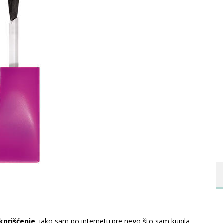
korišćenje
, iako sam po internetu pre nego što sam kupila