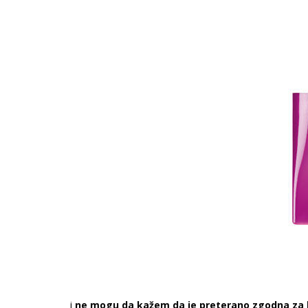
i
ne mogu da kažem da je preterano zgodna za 