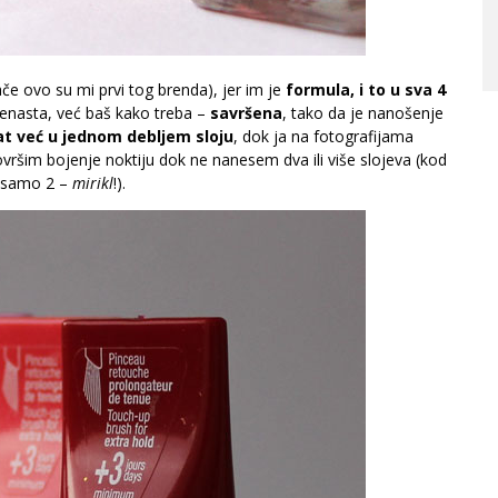
če ovo su mi prvi tog brenda), jer im je
formula, i to u sva 4
odenasta, već baš kako treba –
savršena
, tako da je nanošenje
at već u jednom debljem sloju
, dok ja na fotografijama
ršim bojenje noktiju dok ne nanesem dva ili više slojeva (kod
g samo 2 –
mirikl
!).