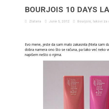
BOURJOIS 10 DAYS L
Zlatana
June 5, 2012
Bourjois
,
lakovi za
Evo mene, jeste da sam malo zakasnila (htela sam d
dobra namera ono što se računa, pa tako već neko v
napišem nešto o njima.