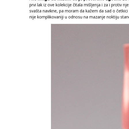
prvi lak iz ove kolekcije čitala mišljenja i za i protiv 
svašta navikne, pa moram da kažem da sad o četkici u
nije komplikovaniji u odnosu na mazanje noktiju stan