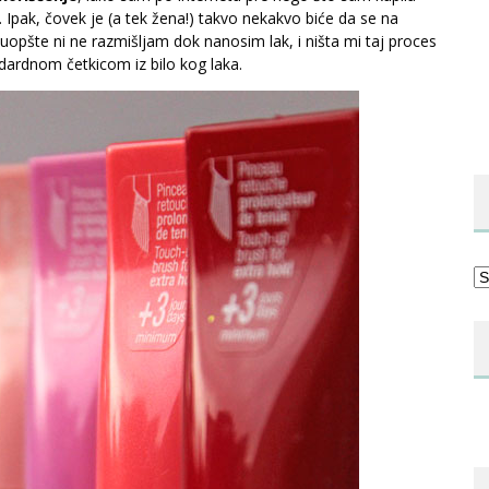
nje. Ipak, čovek je (a tek žena!) takvo nekakvo biće da se na
opšte ni ne razmišljam dok nanosim lak, i ništa mi taj proces
dardnom četkicom iz bilo kog laka.
Ka