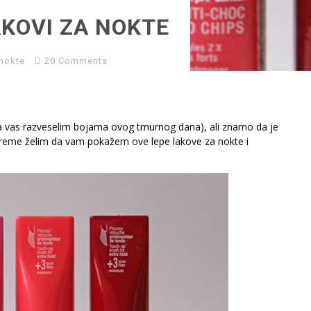
AKOVI ZA NOKTE
 nokte
20 Comments
a vas razveselim bojama ovog tmurnog dana), ali znamo da je
reme želim da vam pokažem ove lepe lakove za nokte i