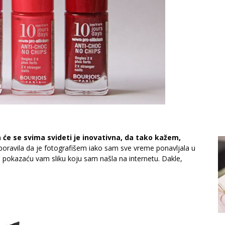
a će se svima svideti je inovativna, da tako kažem,
boravila da je fotografišem iako sam sve vreme ponavljala u
pokazaću vam sliku koju sam našla na internetu. Dakle,