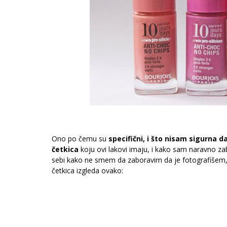
Ono po čemu su
specifični, i što nisam sigurna d
četkica
koju ovi lakovi imaju, i kako sam naravno za
sebi kako ne smem da zaboravim da je fotografišem, 
četkica izgleda ovako: