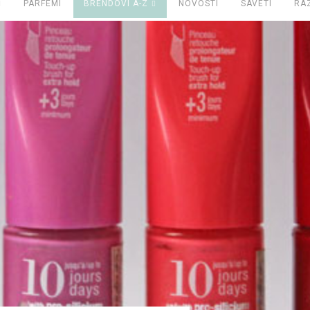
PARFEMI
BRENDOVI A-Z
NOVOSTI
SAVETI
RA