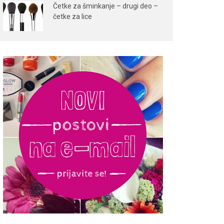
Četke za šminkanje – drugi deo –
četke za lice