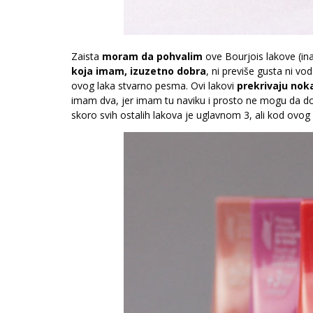
Zaista
moram da pohvalim
ove Bourjois lakove (ina
koja imam, izuzetno dobra
, ni previše gusta ni v
ovog laka stvarno pesma. Ovi lakovi
prekrivaju nok
imam dva, jer imam tu naviku i prosto ne mogu da dov
skoro svih ostalih lakova je uglavnom 3, ali kod ovo