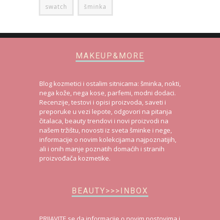
swatch
šminka
MAKEUP&MORE
Blog kozmetici i ostalim sitnicama: šminka, nokti,
nega kože, nega kose, parfemi, modni dodaci.
Recenzije, testovi i opisi proizvoda, saveti i
preporuke u vezi lepote, odgovori na pitanja
čitalaca, beauty trendovi i novi proizvodi na
našem tržištu, novosti iz sveta šminke i nege,
informacije o novim kolekcijama najpoznatijih,
ali i onih manje poznatih domaćih i stranih
proizvođača kozmetike.
BEAUTY>>>INBOX
PRIJAVITE se da informacije o novim postovima i