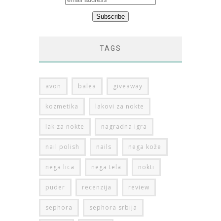
TAGS
avon
balea
giveaway
kozmetika
lakovi za nokte
lak za nokte
nagradna igra
nail polish
nails
nega kože
nega lica
nega tela
nokti
puder
recenzija
review
sephora
sephora srbija