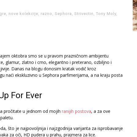
gre
,
nove kolekcije
,
razno
,
Sephora
,
Strivectin
,
Tony Moly
,
 krajem oktobra smo se u pravom prazničnom ambijentu
, glamur, zlatno i crno, elegantno i preterano, ozbiljno i
rljivije. Danas na blogu donosim kratak vodič kroz
gu naći ekskluzivno u Sephora parfimerijama, a na kraju posta
Up For Ever
da pročitate u jednom od mojih
ranijih postova
, a za ove
paletu.
da, što je najpovoljnija i najzgodnija varijanta za isprobavanje
aka za oči, HD pudera u prahu, prajmera za lice.