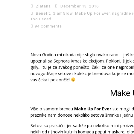
Zlatana
December 13, 2016
Benefit
,
GlamGlow
,
Make Up For Ever
,
nagradne i
Too Faced
94 Comments
Nova Godina mi nikada nije stigla ovako rano – još
upoznali sa Sephora Xmas kolekcijom. Pokloni, šljokice
girly… tu je za svakog ponešto, čak i za one najprobi
novogodišnje setove i kolekcije brendova koje se mo
vas čeka i poklončić!
Make 
Više o samom brendu
Make Up For Ever
ste mogli 
praznike nam donose nekoliko setova šminke i jednu 
Setovi su praktični jer sadrže po nekoliko mini-proizvo
nekih od njihovih kultnih komada poput maskare, olov