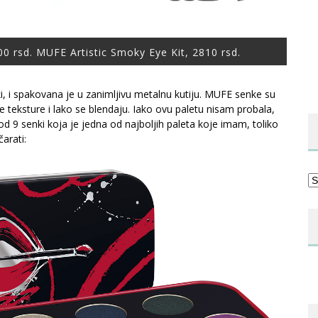
0 rsd. MUFE Artistic Smoky Eye Kit, 2810 rsd.
, i spakovana je u zanimljivu metalnu kutiju. MUFE senke su
eksture i lako se blendaju. Iako ovu paletu nisam probala,
d 9 senki koja je jedna od najboljih paleta koje imam, toliko
arati:
Ka