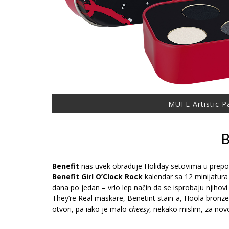
MUFE Artistic Pa
B
Benefit
nas uvek obraduje Holiday setovima u prepozna
Benefit Girl O’Clock Rock
kalendar sa 12 minijatura 
dana po jedan – vrlo lep način da se isprobaju njihov
They’re Real maskare, Benetint stain-a, Hoola bronzera
otvori, pa iako je malo
cheesy
, nekako mislim, za nov