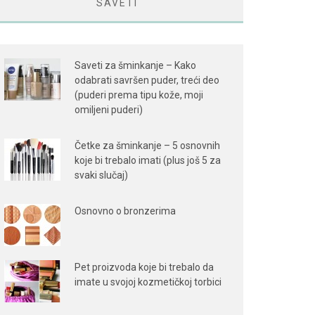
SAVETI
Saveti za šminkanje – Kako
odabrati savršen puder, treći deo
(puderi prema tipu kože, moji
omiljeni puderi)
Četke za šminkanje – 5 osnovnih
koje bi trebalo imati (plus još 5 za
svaki slučaj)
Osnovno o bronzerima
Pet proizvoda koje bi trebalo da
imate u svojoj kozmetičkoj torbici