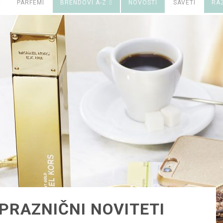
PARFEMI
BRENDOVI A-Z
NOVOSTI
SAVETI
RA
PRAZNIČNI NOVITETI