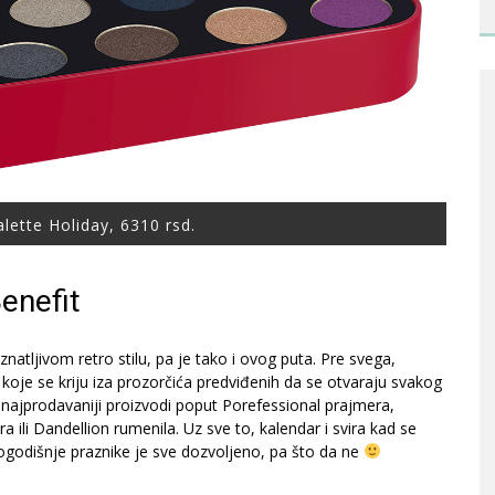
lette Holiday, 6310 rsd.
enefit
tljivom retro stilu, pa je tako i ovog puta. Pre svega,
koje se kriju iza prozorčića predviđenih da se otvaraju svakog
i najprodavaniji proizvodi poput Porefessional prajmera,
 ili Dandellion rumenila. Uz sve to, kalendar i svira kad se
ogodišnje praznike je sve dozvoljeno, pa što da ne