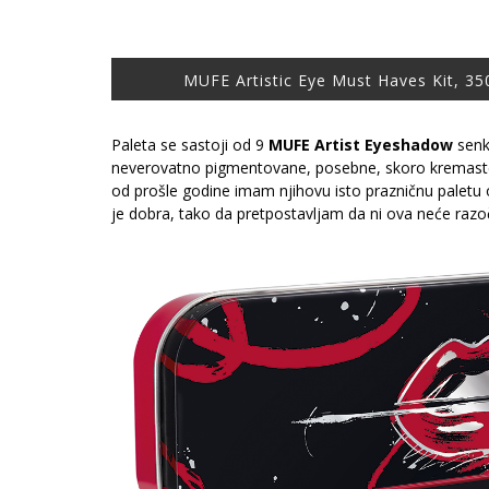
MUFE Artistic Eye Must Haves Kit, 350
Paleta se sastoji od 9
MUFE Artist Eyeshadow
senki
neverovatno pigmentovane, posebne, skoro kremaste t
od prošle godine imam njihovu isto prazničnu paletu o
je dobra, tako da pretpostavljam da ni ova neće razoč