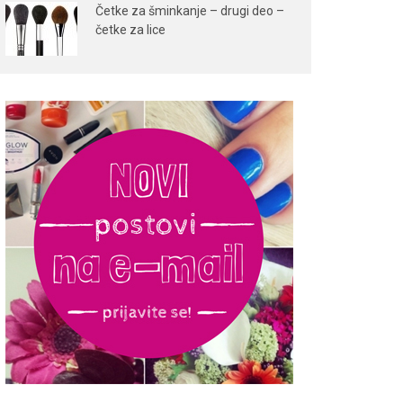
Četke za šminkanje – drugi deo –
četke za lice