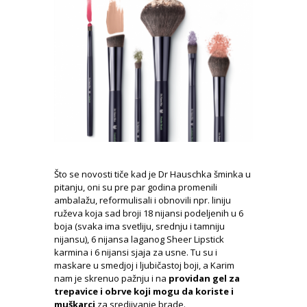
Što se novosti tiče kad je Dr Hauschka šminka u
pitanju, oni su pre par godina promenili
ambalažu, reformulisali i obnovili npr. liniju
ruževa koja sad broji 18 nijansi podeljenih u 6
boja (svaka ima svetliju, srednju i tamniju
nijansu), 6 nijansa laganog Sheer Lipstick
karmina i 6 nijansi sjaja za usne. Tu su i
maskare u smedjoj i ljubičastoj boji, a Karim
nam je skrenuo pažnju i na
providan gel za
trepavice i obrve koji mogu da koriste i
muškarci
za sredjivanje brade.