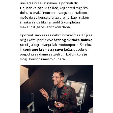
univerzalni savet naveo je poznati
Dr
Hauschka tonik za lice
, koji pored toga što
dolazi u praktičnom pakovanju s prskalicom,
može da se koristi pre, za vreme, kao i nakon
šminkanja da fiksira i uobliči kompletan
makeup ili ga osveži tokom dana.
Upoznali smo se i sa nekim novitetima u liniji za
negu kože, poput
dvofaznog skidača šminke
sa očiju
koji uklanja čak i vodootpornu šminku,
ili
tonirane kreme za suvu kožu
, posebno
pogodnu za dame sa zrelijom kožom koje je
mogu koristiti umesto pudera.