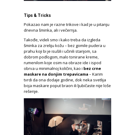
Tips & Tricks
Pokazao nam je razne trikove i kad je u pitanju
dnevna šminka, ali i večernja.
Takođe, videli smo i kako treba da izgleda
šminka za zreliju kožu – bez gomile pudera u
prahu koji bi je isušili i učinili starijom, sa
dobrom podlogom, malo tonirane kreme,
rumenilom koje osim na obraze ide i ispod
obrva u minimalnoj količini, kao i
bez crne
maskare na donjim trepavicama
– Karim
tvrdi da ona dodaje godine, dok neka svetlija
boja maskare poput braon ili ljubičaste nije loše
rešenje.