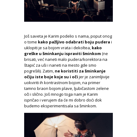
Još saveta je Karim podelio s nama, poput onog
o tome
kako pažljivo odabrati boju pudera
i
uklopiti je sa bojom vrata i dekoltea,
kako
greške u šminkanju ispraviti šminkom
(ne
brisati, već naneti malo pudera/korektora na
štapić za uši i naneti na mesto gde smo
pogrešili). Zatim,
ne koristiti za šminkanje
očiju iste boje koje su i oči
jer je zanimljivije
uokviriti ih kontrastnom bojom, na primer
tamno braon bojom plave, ljubičastom zelene
oči i slično. Još mnogo toga nam je Karim
ispričao i verujem da će mi dobro doći dok
budemo eksperimentisala sa šminkom.