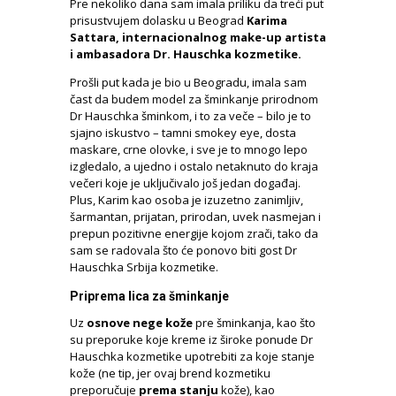
Pre nekoliko dana sam imala priliku da treći put
prisustvujem dolasku u Beograd
Karima
Sattara, internacionalnog make-up artista
i ambasadora Dr. Hauschka kozmetike.
Prošli put kada je bio u Beogradu, imala sam
čast da budem model za šminkanje prirodnom
Dr Hauschka šminkom, i to za veče – bilo je to
sjajno iskustvo – tamni smokey eye, dosta
maskare, crne olovke, i sve je to mnogo lepo
izgledalo, a ujedno i ostalo netaknuto do kraja
večeri koje je uključivalo još jedan događaj.
Plus, Karim kao osoba je izuzetno zanimljiv,
šarmantan, prijatan, prirodan, uvek nasmejan i
prepun pozitivne energije kojom zrači, tako da
sam se radovala što će ponovo biti gost Dr
Hauschka Srbija kozmetike.
Priprema lica za šminkanje
Uz
osnove nege kože
pre šminkanja, kao što
su preporuke koje kreme iz široke ponude Dr
Hauschka kozmetike upotrebiti za koje stanje
kože (ne tip, jer ovaj brend kozmetiku
preporučuje
prema stanju
kože), kao