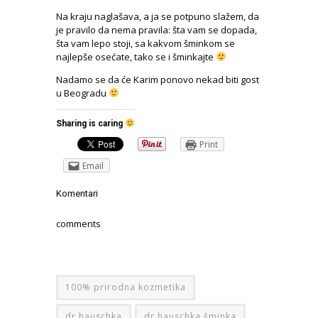
Na kraju naglašava, a ja se potpuno slažem, da
je pravilo da nema pravila: šta vam se dopada,
šta vam lepo stoji, sa kakvom šminkom se
najlepše osećate, tako se i šminkajte
Nadamo se da će Karim ponovo nekad biti gost
u Beogradu
Sharing is caring
Print
Email
Komentari
comments
100% prirodna kozmetika
dr hauschka
dr hauschka šminka