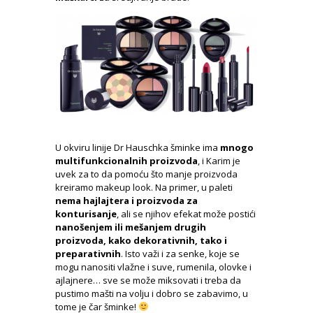
U okviru linije Dr Hauschka šminke ima
mnogo
multifunkcionalnih proizvoda
, i Karim je
uvek za to da pomoću što manje proizvoda
kreiramo makeup look. Na primer, u paleti
nema hajlajtera i proizvoda za
konturisanje
, ali se njihov efekat može postići
nanošenjem ili mešanjem drugih
proizvoda, kako dekorativnih, tako i
preparativnih
. Isto važi i za senke, koje se
mogu nanositi vlažne i suve, rumenila, olovke i
ajlajnere… sve se može miksovati i treba da
pustimo mašti na volju i dobro se zabavimo, u
tome je čar šminke!