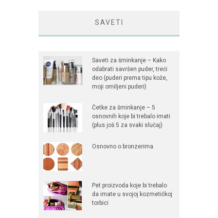
SAVETI
Saveti za šminkanje – Kako
odabrati savršen puder, treći
deo (puderi prema tipu kože,
moji omiljeni puderi)
Četke za šminkanje – 5
osnovnih koje bi trebalo imati
(plus još 5 za svaki slučaj)
Osnovno o bronzerima
Pet proizvoda koje bi trebalo
da imate u svojoj kozmetičkoj
torbici