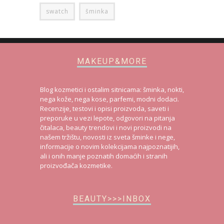
swatch
šminka
MAKEUP&MORE
Blog kozmetici i ostalim sitnicama: šminka, nokti,
nega kože, nega kose, parfemi, modni dodaci.
Recenzije, testovi i opisi proizvoda, saveti i
preporuke u vezi lepote, odgovori na pitanja
čitalaca, beauty trendovi i novi proizvodi na
našem tržištu, novosti iz sveta šminke i nege,
informacije o novim kolekcijama najpoznatijih,
ali i onih manje poznatih domaćih i stranih
proizvođača kozmetike.
BEAUTY>>>INBOX