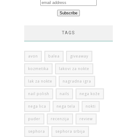
TAGS
avon
balea
giveaway
kozmetika
lakovi za nokte
lak za nokte
nagradna igra
nail polish
nails
nega kože
nega lica
nega tela
nokti
puder
recenzija
review
sephora
sephora srbija